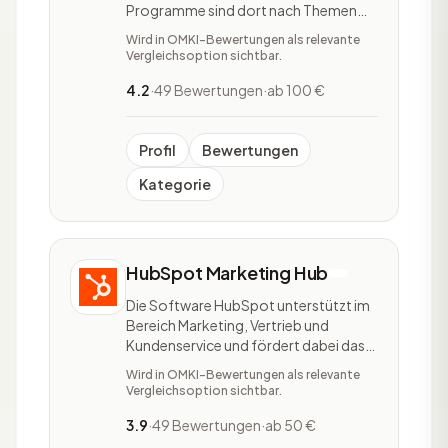
Programme sind dort nach Themen
wie Reise, Ernährung, Tierwelt und
Wird in OMKI-Bewertungen als relevante
Kreditkarten geordnet. Auch nach
Vergleichsoption sichtbar.
Zielgruppen können Interessenten
auswählen. Das Portal stellt prominent
4.2
·
49 Bewertungen
·
ab 100 €
die Provision pro Lead oder pro Sale
heraus. Zu den einzelnen Pr
Profil
Bewertungen
Kategorie
HubSpot Marketing Hub
Die Software HubSpot unterstützt im
Bereich Marketing, Vertrieb und
Kundenservice und fördert dabei das
Wachstum eines Unternehmens.
Wird in OMKI-Bewertungen als relevante
HubSpot ist in fünf Softwares
Vergleichsoption sichtbar.
unterteilt: HubSpot Marketing Hub,
HubSpot Sales Hub, HubSpot Service
3.9
·
49 Bewertungen
·
ab 50 €
Hub, HubSpot CMS Hub und HubSpot