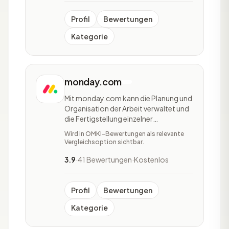
Operations Hub. Bei der Marketing
Profil
Bewertungen
Kategorie
monday.com
Mit monday.com kann die Planung und
Organisation der Arbeit verwaltet und
die Fertigstellung einzelner
Arbeitsschritte diverser Teams
Wird in OMKI-Bewertungen als relevante
verfolgt werden. Unternehmen haben
Vergleichsoption sichtbar.
mit monday.com die Möglichkeit ihre
eigenen Anwendungen und
3.9
·
41 Bewertungen
·
Kostenlos
Arbeitsmanagement-Software
aufzustellen. Monday.com ist eine
Cloud-basi
Profil
Bewertungen
Kategorie