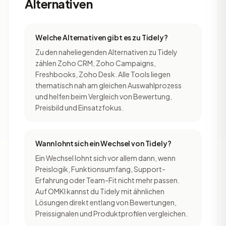
Alternativen
Welche Alternativen gibt es zu Tidely?
Zu den naheliegenden Alternativen zu Tidely
zählen Zoho CRM, Zoho Campaigns,
Freshbooks, Zoho Desk. Alle Tools liegen
thematisch nah am gleichen Auswahlprozess
und helfen beim Vergleich von Bewertung,
Preisbild und Einsatzfokus.
Wann lohnt sich ein Wechsel von Tidely?
Ein Wechsel lohnt sich vor allem dann, wenn
Preislogik, Funktionsumfang, Support-
Erfahrung oder Team-Fit nicht mehr passen.
Auf OMKI kannst du Tidely mit ähnlichen
Lösungen direkt entlang von Bewertungen,
Preissignalen und Produktprofilen vergleichen.