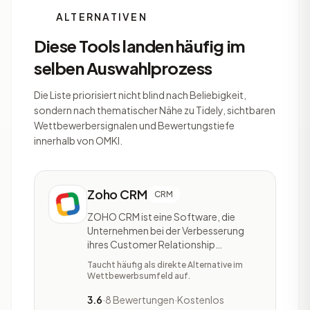
ALTERNATIVEN
Diese Tools landen häufig im
selben Auswahlprozess
Die Liste priorisiert nicht blind nach Beliebigkeit,
sondern nach thematischer Nähe zu Tidely, sichtbaren
Wettbewerbersignalen und Bewertungstiefe
innerhalb von OMKI.
Zoho CRM
CRM
ZOHO CRM ist eine Software, die
Unternehmen bei der Verbesserung
ihres Customer Relationship
Managements unterstützt. Das Tool
Taucht häufig als direkte Alternative im
richtet sich an kleine und größere
Wettbewerbsumfeld auf.
Unternehmen. Zudem ist ZOHO CRM
für Selbstständige und Agenturen
3.6
·
8 Bewertungen
·
Kostenlos