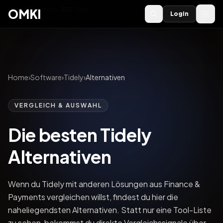
OMKI 2027
noch
222
Tage
→
OMKI
Login
Home
›
Software
›
Tidely
›
Alternativen
VERGLEICH & AUSWAHL
Die besten Tidely
Alternativen
Wenn du Tidely mit anderen Lösungen aus Finance &
Payments vergleichen willst, findest du hier die
naheliegendsten Alternativen. Statt nur eine Tool-Liste
zu sehen, bekommst du direkte Vergleichssignale über