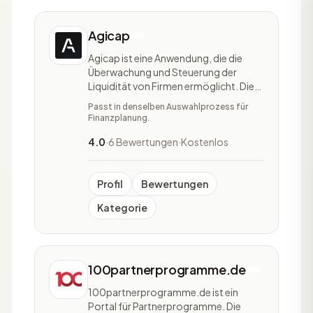
Agicap
Agicap ist eine Anwendung, die die
Überwachung und Steuerung der
Liquidität von Firmen ermöglicht. Die
Software-Lösung richtet sich an
Passt in denselben Auswahlprozess für
Unternehmen diverser Größen und
Finanzplanung.
unterstützt sie dabei, die aktuelle und
zukünftige Liquidität zu kontrollieren.
4.0
·
6 Bewertungen
·
Kostenlos
Ein wichtiges Element von Agicap ist
die Echtzeitüber
Profil
Bewertungen
Kategorie
100partnerprogramme.de
100partnerprogramme.de ist ein
Portal für Partnerprogramme. Die