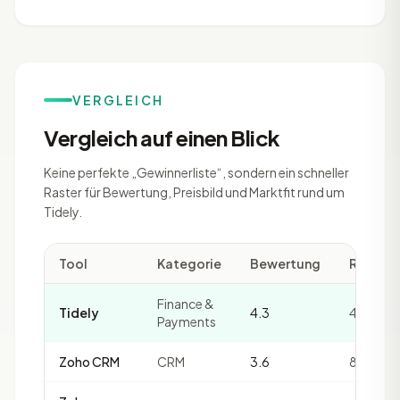
VERGLEICH
Vergleich auf einen Blick
Keine perfekte „Gewinnerliste“, sondern ein schneller
Raster für Bewertung, Preisbild und Marktfit rund um
Tidely.
Tool
Kategorie
Bewertung
Review
Finance &
Tidely
4.3
4
Payments
Zoho CRM
CRM
3.6
8