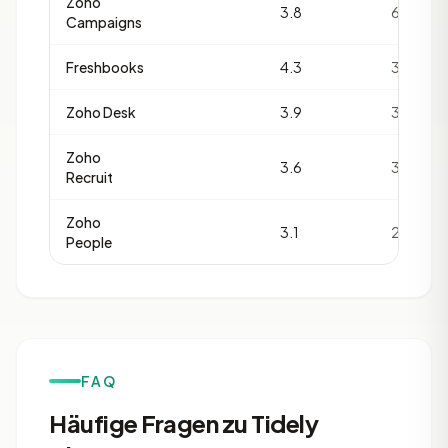
Zoho
3.8
6
Campaigns
Freshbooks
4.3
3
Zoho Desk
3.9
3
Zoho
3.6
3
Recruit
Zoho
3.1
2
People
FAQ
Häufige Fragen zu Tidely