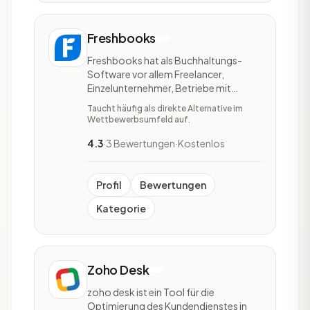
Freshbooks
Freshbooks hat als Buchhaltungs-
Software vor allem Freelancer,
Einzelunternehmer, Betriebe mit
Angestellten und Unternehmen mit
Taucht häufig als direkte Alternative im
vielen externen Partnern im Fokus. Um
Wettbewerbsumfeld auf.
Zeitersparnis zu erreichen für ihre
Teams und ihre Kunden, bietet
4.3
·
3 Bewertungen
·
Kostenlos
Freshbooks als zentrale Features ein
umfangreiches Rechnungs-, Ausga
Profil
Bewertungen
Kategorie
Zoho Desk
zoho desk ist ein Tool für die
Optimierung des Kundendienstes in