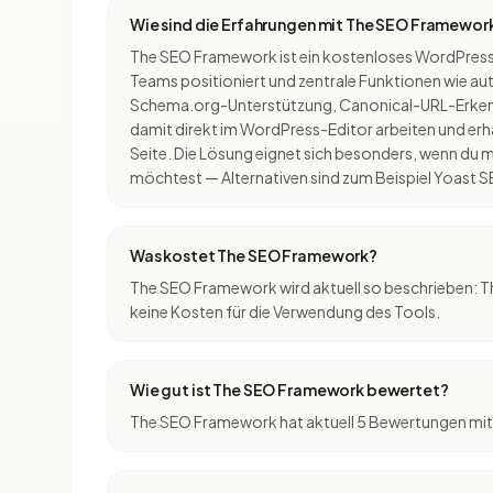
Wie sind die Erfahrungen mit The SEO Framewor
The SEO Framework ist ein kostenloses WordPress
Teams positioniert und zentrale Funktionen wie a
Schema.org-Unterstützung, Canonical-URL-Erken
damit direkt im WordPress-Editor arbeiten und erhäl
Seite. Die Lösung eignet sich besonders, wenn du
möchtest — Alternativen sind zum Beispiel Yoast 
Was kostet The SEO Framework?
The SEO Framework wird aktuell so beschrieben: Th
keine Kosten für die Verwendung des Tools.
Wie gut ist The SEO Framework bewertet?
The SEO Framework hat aktuell 5 Bewertungen mit d