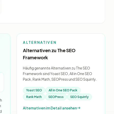
ALTERNATIVEN
Alternativen zu The SEO
Framework
Häufig genannte Alternativen zu The SEO
Framework sind Yoast SEO, All in One SEO
Pack, Rank Math, SEOPress und SEO Squirrly.
Yoast SEO
All in One SEO Pack
Rank Math
SEOPress
SEO Squirrly
ch
n
Alternativen im Detail ansehen
nd