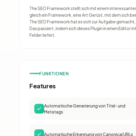
The SEO Framework stellt sich mit einem interessanten M
gleich ein Framework, eine Art Gerüst, mit dem sich 
The SEO Framework hat es sich zur Aufgabe gemacht, 
Das passiert, indem sich dieses Plugin in einen Editor in
Felder liefert.
FUNKTIONEN
Features
Automatische Generierung von Titel- und
Metatags
Automatische Erkennung von Canonical URLs