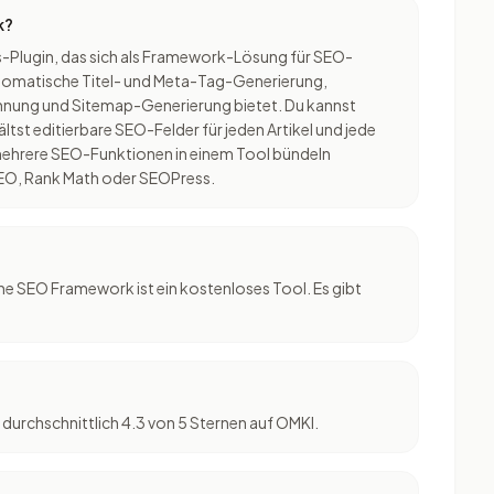
k?
-Plugin, das sich als Framework-Lösung für SEO-
utomatische Titel- und Meta-Tag-Generierung,
nung und Sitemap-Generierung bietet. Du kannst
tst editierbare SEO-Felder für jeden Artikel und jede
 mehrere SEO-Funktionen in einem Tool bündeln
SEO, Rank Math oder SEOPress.
e SEO Framework ist ein kostenloses Tool. Es gibt
urchschnittlich 4.3 von 5 Sternen auf OMKI.