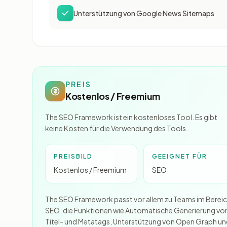
Unterstützung von Google News Sitemaps
PREIS
Kostenlos / Freemium
The SEO Framework ist ein kostenloses Tool. Es gibt
keine Kosten für die Verwendung des Tools.
PREISBILD
GEEIGNET FÜR
Kostenlos / Freemium
SEO
The SEO Framework passt vor allem zu Teams im Berei
SEO, die Funktionen wie Automatische Generierung vo
Titel- und Metatags, Unterstützung von Open Graph u