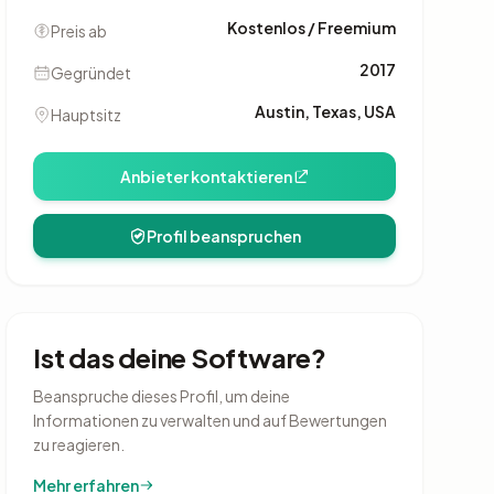
Kostenlos / Freemium
Preis ab
2017
Gegründet
Austin, Texas, USA
Hauptsitz
Anbieter kontaktieren
Profil beanspruchen
Ist das deine Software?
Beanspruche dieses Profil, um deine
Informationen zu verwalten und auf Bewertungen
zu reagieren.
Mehr erfahren