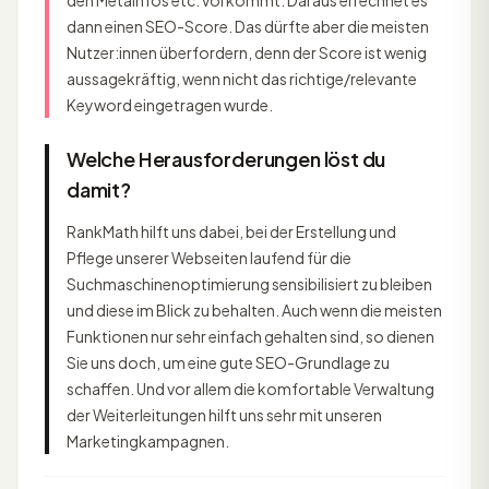
den Metainfos etc. vorkommt. Daraus errechnet es
dann einen SEO-Score. Das dürfte aber die meisten
Nutzer:innen überfordern, denn der Score ist wenig
aussagekräftig, wenn nicht das richtige/relevante
Keyword eingetragen wurde.
Welche Herausforderungen löst du
damit?
RankMath hilft uns dabei, bei der Erstellung und
Pflege unserer Webseiten laufend für die
Suchmaschinenoptimierung sensibilisiert zu bleiben
und diese im Blick zu behalten. Auch wenn die meisten
Funktionen nur sehr einfach gehalten sind, so dienen
Sie uns doch, um eine gute SEO-Grundlage zu
schaffen. Und vor allem die komfortable Verwaltung
der Weiterleitungen hilft uns sehr mit unseren
Marketingkampagnen.