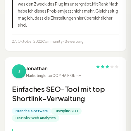
was den Zweck des Plug Ins untergräbt.Mit Rank Math
habe ich dieses Problem jetzt nicht mehr. Gleichzeitig
mag ich, dass die Einstellungen hier übersichtlicher
sind.
27. Oktober 2022
Community-Bewertung
Jonathan
J
Marketingleiter
COMHAIR GbmH
Einfaches SEO-Tool mit top
Shortlink-Verwaltung
Branche: Software
Disziplin: SEO
Disziplin: Web Analytics