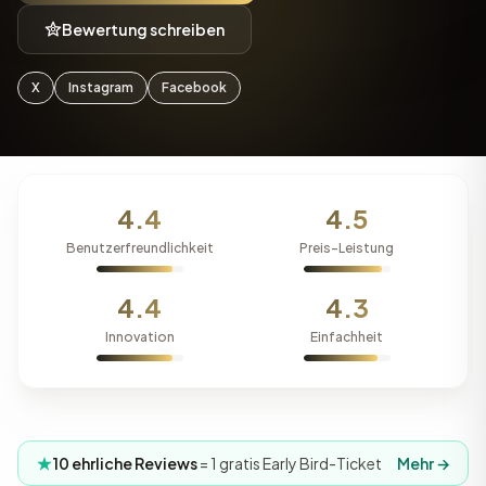
Bewertung schreiben
X
Instagram
Facebook
4.4
4.5
Benutzerfreundlichkeit
Preis-Leistung
4.4
4.3
Innovation
Einfachheit
10 ehrliche Reviews
= 1 gratis Early Bird-Ticket
Mehr →