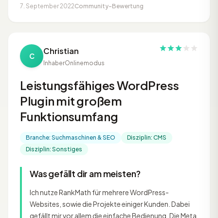
7. September 2022
Community-Bewertung
Christian
C
Inhaber
Onlinemodus
Leistungsfähiges WordPress
Plugin mit großem
Funktionsumfang
Branche: Suchmaschinen & SEO
Disziplin: CMS
Disziplin: Sonstiges
Was gefällt dir am meisten?
Ich nutze RankMath für mehrere WordPress-
Websites, sowie die Projekte einiger Kunden. Dabei
gefällt mir vor allem die einfache Bedienung. Die Meta