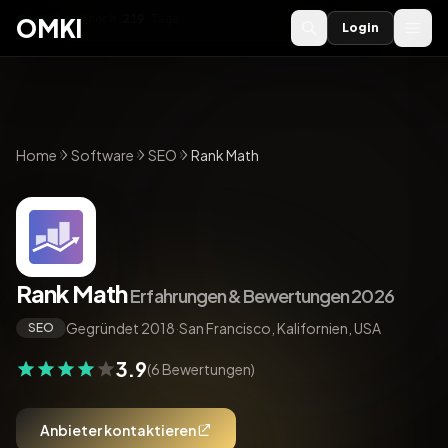
OMKI 2027
noch
219
Tage
→
OMKI
Login
Home
Software
SEO
Rank Math
Rank Math
Erfahrungen & Bewertungen 2026
Gegründet 2018
·
San Francisco, Kalifornien, USA
SEO
3.9
(6 Bewertungen)
Anbieter kontaktieren