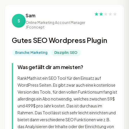
Sam
S
Online Marketing Account Manager
JFconcept
Gutes SEO Wordpress Plugin
Branche: Marketing
Disziplin: SEO
Was gefällt dir am meisten?
RankMath ist ein SEO Tool für den Einsatz auf
WordPress Seiten. Es gibt zwar auch eine kostenlose
Version des Tools, für den vollen Funktionsumfang ist
allerdings ein Abo notwendig, welches zwischen 59$
und 499$ pro Jahr kostet. Das ist durchaus im
Rahmen. Das Tool lässt sich sehr leicht einrichten und
bietet dann verschiedene SEO Funktionen wie z.B.
das Analyisieren der Inhalte oder der Einrichtung von