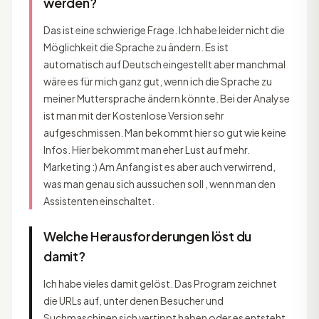
werden?
Das ist eine schwierige Frage. Ich habe leider nicht die
Möglichkeit die Sprache zu ändern. Es ist
automatisch auf Deutsch eingestellt aber manchmal
wäre es für mich ganz gut, wenn ich die Sprache zu
meiner Muttersprache ändern könnte. Bei der Analyse
ist man mit der Kostenlose Version sehr
aufgeschmissen. Man bekommt hier so gut wie keine
Infos. Hier bekommt man eher Lust auf mehr.
Marketing :) Am Anfang ist es aber auch verwirrend,
was man genau sich aussuchen soll , wenn man den
Assistenten einschaltet.
Welche Herausforderungen löst du
damit?
Ich habe vieles damit gelöst. Das Program zeichnet
die URLs auf, unter denen Besucher und
Suchmaschinen sich vertippt haben oder es entsteht