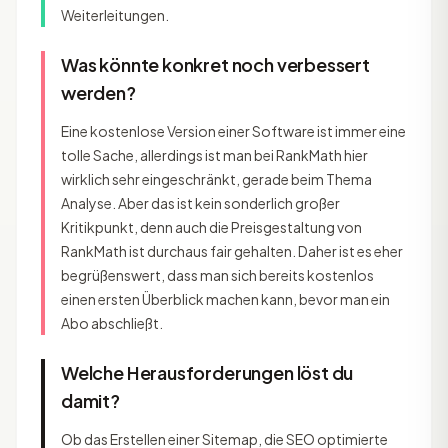
Weiterleitungen.
Was könnte konkret noch verbessert
werden?
Eine kostenlose Version einer Software ist immer eine
tolle Sache, allerdings ist man bei RankMath hier
wirklich sehr eingeschränkt, gerade beim Thema
Analyse. Aber das ist kein sonderlich großer
Kritikpunkt, denn auch die Preisgestaltung von
RankMath ist durchaus fair gehalten. Daher ist es eher
begrüßenswert, dass man sich bereits kostenlos
einen ersten Überblick machen kann, bevor man ein
Abo abschließt.
Welche Herausforderungen löst du
damit?
Ob das Erstellen einer Sitemap, die SEO optimierte