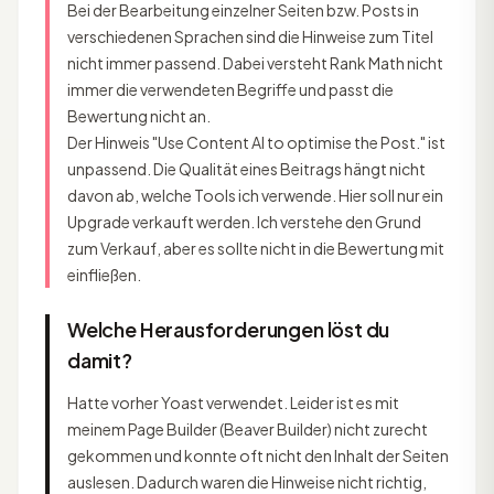
Bei der Bearbeitung einzelner Seiten bzw. Posts in
verschiedenen Sprachen sind die Hinweise zum Titel
nicht immer passend. Dabei versteht Rank Math nicht
immer die verwendeten Begriffe und passt die
Bewertung nicht an.
Der Hinweis "Use Content AI to optimise the Post." ist
unpassend. Die Qualität eines Beitrags hängt nicht
davon ab, welche Tools ich verwende. Hier soll nur ein
Upgrade verkauft werden. Ich verstehe den Grund
zum Verkauf, aber es sollte nicht in die Bewertung mit
einfließen.
Welche Herausforderungen löst du
damit?
Hatte vorher Yoast verwendet. Leider ist es mit
meinem Page Builder (Beaver Builder) nicht zurecht
gekommen und konnte oft nicht den Inhalt der Seiten
auslesen. Dadurch waren die Hinweise nicht richtig,