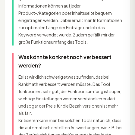
Informationen können auf jeder
Produkt-/Kategorien oder Inhaltsseite bequem
eingetragen werden. Dabei erhält man Informationen
zur optimalen Länge der Einträge und ob das
Keyword verwendet wurde. Zudem gefällt mir der
große Funktionsumfang des Tools.
Was könnte konkret noch verbessert
werden?
Es ist wirklich schwierig etwas zu finden, das bei
RankMath verbessert werden müsste. Das Tool
funktioniert sehr gut, der Funktionsumfang ist super,
wichtige Einstellungen werden verständlich erklärt
und sogar der Preis für die Bezahlversionen ist mehr
als fair.
Kritisieren kann man bei solchen Tools natürlich, dass
die automatisch erstellten Auswertungen, wie z.B. bei
der Berücksichtigung der Keywords in den Meta