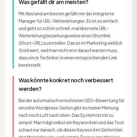
Was gefällt dir am meisten?
Mit Abstand am besten gefällt mir der integrierte
Manager für URL-Weiterleitungen. Es ist so einfach
und geht so schön schnell, mal eben eine URL-
Weiterleitung beziehungsweise einen Shortlink
(Short-URL) zu erstellen. Das ist im Marketing wirklich
Gold wert, weil man nicht erst darauf warten muss,
dass ein/e Techniker:in einen entsprechenden Link
bereitstellt.
Was könnte konkret noch verbessert
werden?
Bei der automatisch errechneten SEO-Bewertung für
einzelne Wordpress-Seiten gibt es meiner Meinung
nach noch Luft nach oben. Das System ist mir zu
simpel: Man trägt selbst ein Keyword ein und das Tool
schaut nur danach, ob dieses Keyword im Seitentitel,