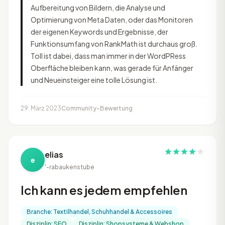
Aufbereitung von Bildern, die Analyse und
Optimierung von Meta Daten, oder das Monitoren
der eigenen Keywords und Ergebnisse, der
Funktionsumfang von RankMath ist durchaus groß.
Toll ist dabei, dass man immer in der WordPRess
Oberfläche bleiben kann, was gerade für Anfänger
und Neueinsteiger eine tolle Lösung ist.
29. März 2023
Community-Bewertung
elias
e
'-
rabaukenstube
Ich kann es jedem empfehlen
Branche: Textilhandel, Schuhhandel & Accessoires
Disziplin: SEO
Disziplin: Shopsysteme & Webshop