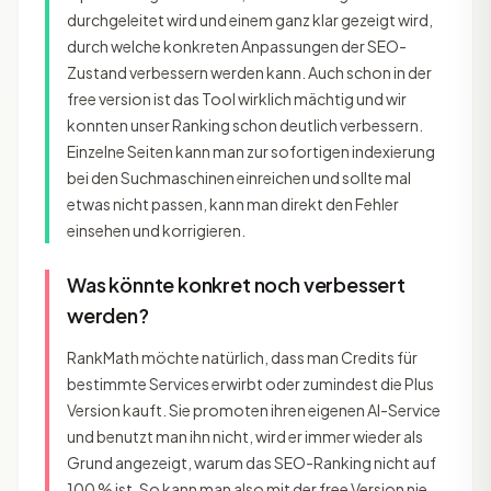
durchgeleitet wird und einem ganz klar gezeigt wird,
durch welche konkreten Anpassungen der SEO-
Zustand verbessern werden kann. Auch schon in der
free version ist das Tool wirklich mächtig und wir
konnten unser Ranking schon deutlich verbessern.
Einzelne Seiten kann man zur sofortigen indexierung
bei den Suchmaschinen einreichen und sollte mal
etwas nicht passen, kann man direkt den Fehler
einsehen und korrigieren.
Was könnte konkret noch verbessert
werden?
RankMath möchte natürlich, dass man Credits für
bestimmte Services erwirbt oder zumindest die Plus
Version kauft. Sie promoten ihren eigenen AI-Service
und benutzt man ihn nicht, wird er immer wieder als
Grund angezeigt, warum das SEO-Ranking nicht auf
100 % ist. So kann man also mit der free Version nie