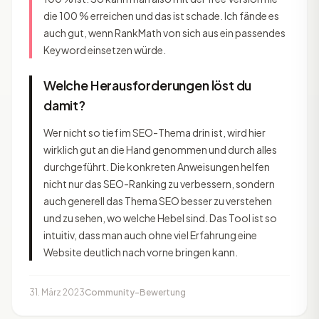
die 100 % erreichen und das ist schade. Ich fände es
auch gut, wenn RankMath von sich aus ein passendes
Keyword einsetzen würde.
Welche Herausforderungen löst du
damit?
Wer nicht so tief im SEO-Thema drin ist, wird hier
wirklich gut an die Hand genommen und durch alles
durchgeführt. Die konkreten Anweisungen helfen
nicht nur das SEO-Ranking zu verbessern, sondern
auch generell das Thema SEO besser zu verstehen
und zu sehen, wo welche Hebel sind. Das Tool ist so
intuitiv, dass man auch ohne viel Erfahrung eine
Website deutlich nach vorne bringen kann.
31. März 2023
Community-Bewertung