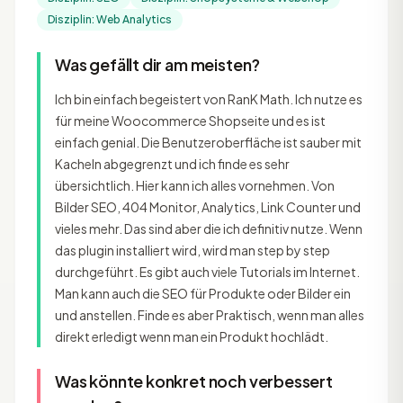
Disziplin: Web Analytics
Was gefällt dir am meisten?
Ich bin einfach begeistert von RanK Math. Ich nutze es
für meine Woocommerce Shopseite und es ist
einfach genial. Die Benutzeroberfläche ist sauber mit
Kacheln abgegrenzt und ich finde es sehr
übersichtlich. Hier kann ich alles vornehmen. Von
Bilder SEO, 404 Monitor, Analytics, Link Counter und
vieles mehr. Das sind aber die ich definitiv nutze. Wenn
das plugin installiert wird, wird man step by step
durchgeführt. Es gibt auch viele Tutorials im Internet.
Man kann auch die SEO für Produkte oder Bilder ein
und anstellen. Finde es aber Praktisch, wenn man alles
direkt erledigt wenn man ein Produkt hochlädt.
Was könnte konkret noch verbessert