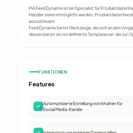
PIA Feed Dynamix ist ein Spezialist für Produktdatenh
Händler:innen ermöglicht werden, Produktdatenfeeds
auszusteuern.
Feed Dynamix bietet Werkzeuge, die sich an den Vorga
dessen bietet sie vordefinierte Templates an, die zur
FUNKTIONEN
Features
Automatisierte Erstellung von Inhalten für
Social Media-Kanäle
Integration von externen Datenquellen