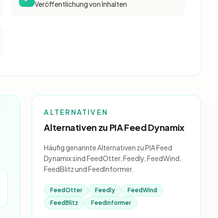
Veröffentlichung von Inhalten
ALTERNATIVEN
Alternativen zu PIA Feed Dynamix
Häufig genannte Alternativen zu PIA Feed
Dynamix sind FeedOtter, Feedly, FeedWind,
FeedBlitz und FeedInformer.
FeedOtter
Feedly
FeedWind
FeedBlitz
FeedInformer