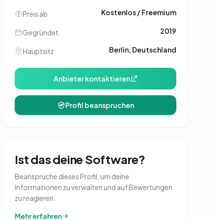
Kostenlos / Freemium
Preis ab
2019
Gegründet
Berlin, Deutschland
Hauptsitz
Anbieter kontaktieren
Profil beanspruchen
Ist das deine Software?
Beanspruche dieses Profil, um deine
Informationen zu verwalten und auf Bewertungen
zu reagieren.
Mehr erfahren