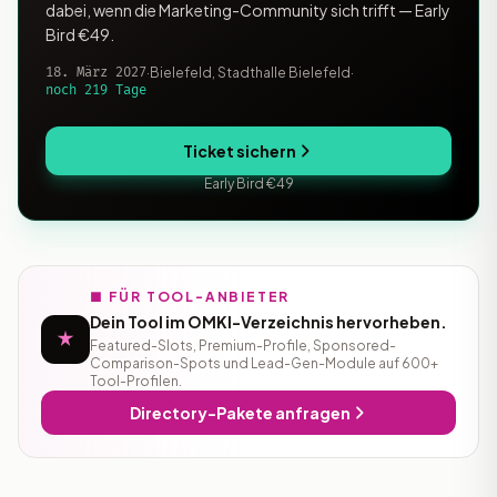
dabei, wenn die Marketing-Community sich trifft — Early
Bird €49.
18. März 2027
·
Bielefeld, Stadthalle Bielefeld
·
noch 219 Tage
Ticket sichern
Early Bird €49
■ FÜR TOOL-ANBIETER
Dein Tool im OMKI-Verzeichnis hervorheben.
Featured-Slots, Premium-Profile, Sponsored-
Comparison-Spots und Lead-Gen-Module auf 600+
Tool-Profilen.
Directory-Pakete anfragen