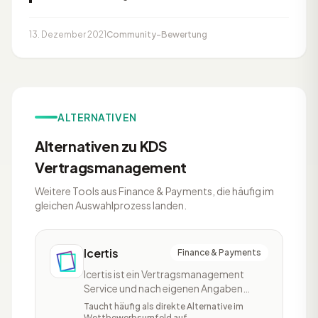
13. Dezember 2021
Community-Bewertung
ALTERNATIVEN
Alternativen zu KDS
Vertragsmanagement
Weitere Tools aus Finance & Payments, die häufig im
gleichen Auswahlprozess landen.
Icertis
Finance & Payments
Icertis ist ein Vertragsmanagement
Service und nach eigenen Angaben
Marktführer im Bereich CLM (Contract
Taucht häufig als direkte Alternative im
Lifestyle Management). Mit Icertis
Wettbewerbsumfeld auf.