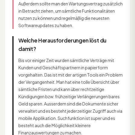
Außerdem sollte man den Wartungsvertrag zusätzlich
in Betracht ziehen, um sämtliche Funktionalitäten
nutzen zu können und regelmäßig die neuesten
Softwareupdates zu haben.
Welche Herausforderungen löst du
damit?
Bis vor einiger Zeit wurden sämtliche Verträge mit
Kunden und Geschäftspartnern in papierform
vorgehalten. Das ist mit der artigen Tools ein Problem
der Vergangenheit. Man hat eine tolle Übersicht über
sämtliche Fristen und kann über rechtzeitige
Kündigungen bzw. frühzeitige Verlängerungen bares
Geld sparen. Ausserdem sind die Dokumente sicher
verwaltet und es besteht jederzeitiger Zugriff auch via
mobile Applikation. Suchfunktion ist super und es
besteht auch die Möglichkeit kleinere
Finanzauswertungen zu machen.