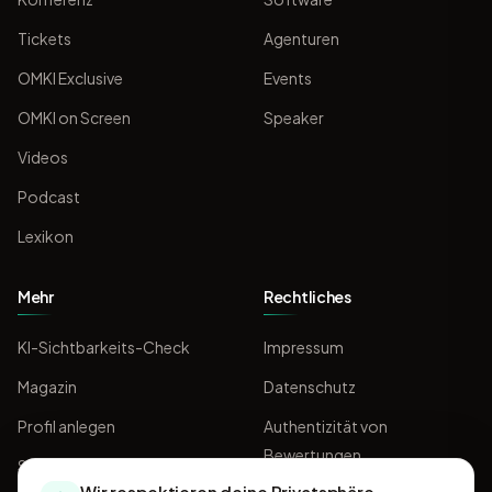
Tickets
Agenturen
OMKI Exclusive
Events
OMKI on Screen
Speaker
Videos
Podcast
Lexikon
Mehr
Rechtliches
KI-Sichtbarkeits-Check
Impressum
Magazin
Datenschutz
Profil anlegen
Authentizität von
Bewertungen
Sponsoring
Wir respektieren deine Privatsphäre