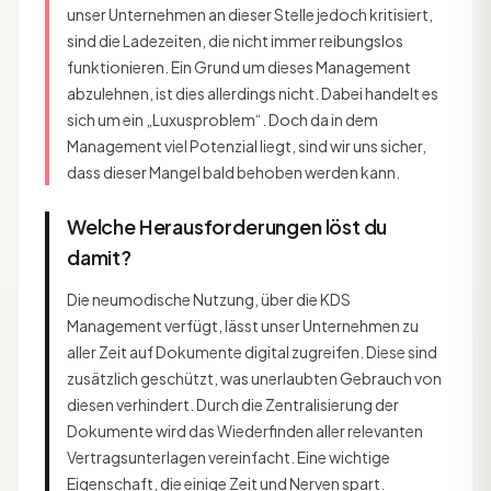
unser Unternehmen an dieser Stelle jedoch kritisiert,
sind die Ladezeiten, die nicht immer reibungslos
funktionieren. Ein Grund um dieses Management
abzulehnen, ist dies allerdings nicht. Dabei handelt es
sich um ein „Luxusproblem“. Doch da in dem
Management viel Potenzial liegt, sind wir uns sicher,
dass dieser Mangel bald behoben werden kann.
Welche Herausforderungen löst du
damit?
Die neumodische Nutzung, über die KDS
Management verfügt, lässt unser Unternehmen zu
aller Zeit auf Dokumente digital zugreifen. Diese sind
zusätzlich geschützt, was unerlaubten Gebrauch von
diesen verhindert. Durch die Zentralisierung der
Dokumente wird das Wiederfinden aller relevanten
Vertragsunterlagen vereinfacht. Eine wichtige
Eigenschaft, die einige Zeit und Nerven spart.