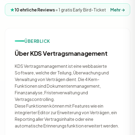
10 ehrliche Reviews
= 1 gratis Early Bird-Ticket
Mehr →
ÜBERBLICK
Über KDS Vertragsmanagement
KDS Vertragsmanagement ist eine webbasierte
Software, welche der Teilung, Überwachung und
Verwaltung von Verträgen dient. Die 4 Kern-
Funktionen sind Dokumentenmanagement,
Finanzanalyse, Fristenverwaltung und
Vertragscontrolling.
Diese Funktionen können mit Features wie ein
integrierter Editor zur Erweiterung von Verträgen, ein
Reporting aller Vertragsinhalte oder eine
automatische Erinnerungsfunktion erweitert werden.