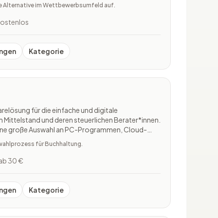
 Integrationsmöglichkeiten für die digitale
te Alternative im Wettbewerbsumfeld auf.
eiter:innen.
ostenlos
ngen
Kategorie
relösung für die einfache und digitale
ittelstand und deren steuerlichen Berater*innen.
ine große Auswahl an PC-Programmen, Cloud-
enverarbeitung und dessen Archivierung im
wahlprozess für Buchhaltung.
die Sicherheitsdienstleistun
ab 30 €
ngen
Kategorie