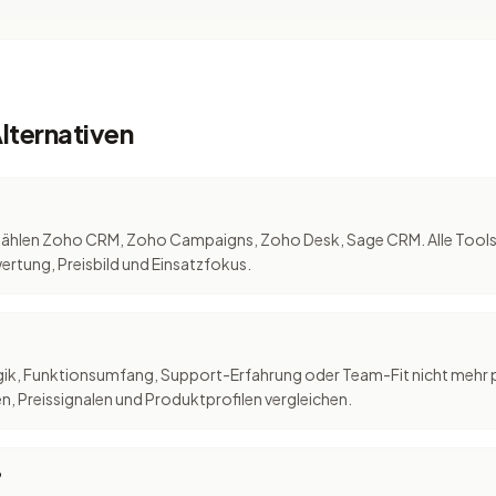
lternativen
zählen Zoho CRM, Zoho Campaigns, Zoho Desk, Sage CRM. Alle Tools 
rtung, Preisbild und Einsatzfokus.
slogik, Funktionsumfang, Support-Erfahrung oder Team-Fit nicht mehr
, Preissignalen und Produktprofilen vergleichen.
?