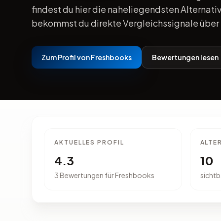
findest du hier die naheliegendsten Alternativ
bekommst du direkte Vergleichssignale über 
Zum Profil von Freshbooks
Bewertungen lesen
AKTUELLES PROFIL
ALTE
4.3
10
3 Bewertungen für Freshbooks
sichtb