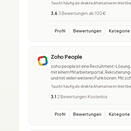
Projektmanagement, E-Commerce, Contro
Taucht häufig als direkte Alternative im Wett
Personalverwaltung, Dokumentenmanagem
3.6
·
3 Bewertungen
·
ab 100 €
Profil
Bewertungen
Kategorie
Zoho People
zoho people ist eine Recruitment-Lösung.
mit einem Mitarbeiterportal, Rekrutieru
und mit vielen weiteren Funktionen. Mit z
Möglichkeit, alle Personalwesen- und Bo
Taucht häufig als direkte Alternative im Wett
verwalten.
3.1
·
2 Bewertungen
·
Kostenlos
Profil
Bewertungen
Kategorie