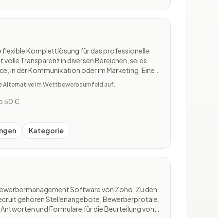
 flexible Komplettlösung für das professionelle
volle Transparenz in diversen Bereichen, sei es
ice, in der Kommunikation oder im Marketing. Eine
ung spricht auch für das CRM.
te Alternative im Wettbewerbsumfeld auf.
b 50 €
ngen
Kategorie
e Bewerbermanagement Software von Zoho. Zu den
ecruit gehören Stellenangebote, Bewerberprotale,
ulare für die Beurteilung von