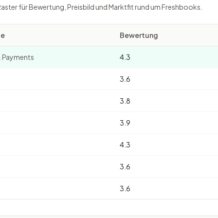
Raster für Bewertung, Preisbild und Marktfit rund um Freshbooks.
ie
Bewertung
& Payments
4.3
3.6
3.8
3.9
4.3
3.6
3.6