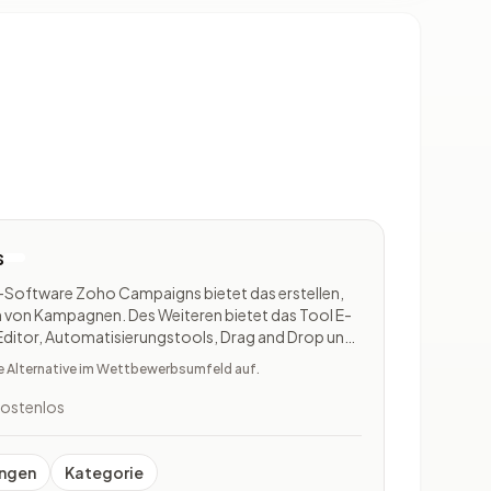
s
-Software Zoho Campaigns bietet das erstellen,
 von Kampagnen. Des Weiteren bietet das Tool E-
 Editor, Automatisierungstools, Drag and Drop und
dem bietet Zoho Campaigns eine App, von der sich
te Alternative im Wettbewerbsumfeld auf.
ll steue
ostenlos
ngen
Kategorie