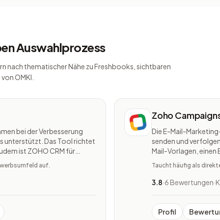
lben Auswahlprozess
ondern nach thematischer Nähe zu Freshbooks, sichtbaren
 von OMKI.
Zoho Campaign
hmen bei der Verbesserung
Die E-Mail-Marketing
unterstützt. Das Tool richtet
senden und verfolgen
 Zudem ist ZOHO CRM für
Mail-Vorlagen, einen
e Software bietet Hilfe bei
Echtzeitanalysen. Zu
bewerbsumfeld auf.
Taucht häufig als direk
Kampagnen von übera
3.8
·
6 Bewertungen
·
K
Profil
Bewertu