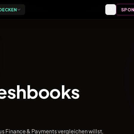
DECKEN
SPON
Exclusive
Events
ive Vor-Ort-Events für
Event-Bewertungen,
eider
Formate und Einordnung
Speaker
Speaker-Profile und Archiv
reshbooks
Videos
Vorträge, Tutorials und Archiv
 Finance & Payments vergleichen willst,