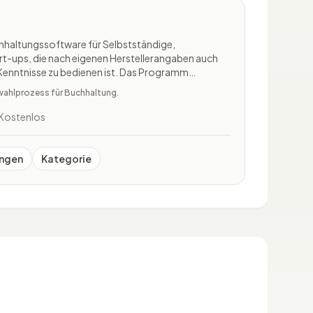
chhaltungssoftware für Selbstständige,
t-ups, die nach eigenen Herstellerangaben auch
enntnisse zu bedienen ist. Das Programm
chhaltung auf einfache Weise und übernimmt
wahlprozess für Buchhaltung.
hiedene Buchhaltungsaufgaben. So
Kostenlos
ngen
Kategorie