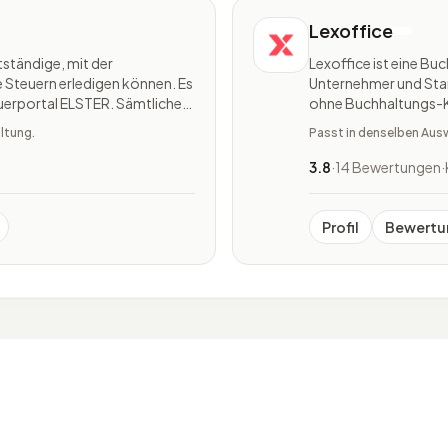
Lexoffice
tständige, mit der
Lexoffice ist eine Bu
 Steuern erledigen können. Es
Unternehmer und Star
euerportal ELSTER. Sämtliche
ohne Buchhaltungs-K
beitet werden. Vorhanden sind
automatisiert die Bu
ltung.
Passt in denselben Aus
selbstständig versc
3.8
·
14 Bewertungen
·
Profil
Bewertu