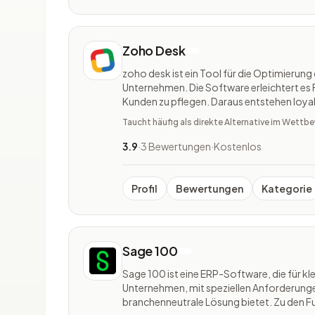
Zoho Desk
zoho desk ist ein Tool für die Optimierung
Unternehmen. Die Software erleichtert es 
Kunden zu pflegen. Daraus entstehen loyal
Customer Relations. zoho desk ist ein He
Taucht häufig als direkte Alternative im Wett
Kundenservice auf ein neues Level hebt. Di
3.9
·
3 Bewertungen
·
Kostenlos
Profil
Bewertungen
Kategorie
Sage 100
Sage 100 ist eine ERP-Software, die für kl
Unternehmen, mit speziellen Anforderung
branchenneutrale Lösung bietet. Zu den 