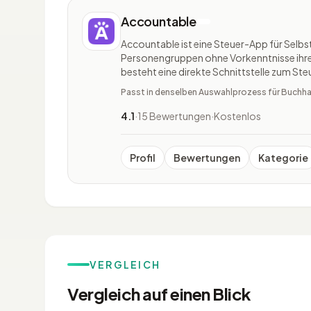
Accountable
Accountable ist eine Steuer-App für Selbs
Personengruppen ohne Vorkenntnisse ihre
besteht eine direkte Schnittstelle zum St
Belege können per Scan erfasst und verar
Passt in denselben Auswahlprozess für Buchha
auch Rechnungsvorlagen in indiv
4.1
·
15 Bewertungen
·
Kostenlos
Profil
Bewertungen
Kategorie
VERGLEICH
Vergleich auf einen Blick