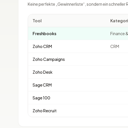
Keine perfekte „Gewinnerliste“, sondern ein schneller 
Tool
Kategor
Freshbooks
Finance 
Zoho CRM
CRM
Zoho Campaigns
Zoho Desk
Sage CRM
Sage 100
Zoho Recruit