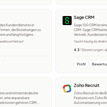
Sage CRM
 des Kundendienstes in
Sage 100 CRM ist eine
Firmen, die Beziehungen zu
CRM. Sage CRM bietet 
ere und langfristigere
Vertrieb, Kundenserv
lpdesk-Tool, das den
ortsunabhängige Nutz
bewerbsumfeld auf.
Taucht häufig als direk
4.3
·
1 Bewertungen
·
a
Profil
Bewertu
Zoho Recruit
eine und mittelständische
Zoho Recruit ist di
en, eine anpassbare
Features von Zoho R
Funktionen gehören CRM,
Automatisierung von Antworten und Form