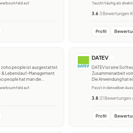
lling, Buchhaltung,
Bewerber:innen, sowie
bewerbsumfeld auf.
Taucht häufig als direk
ent, Einkauf & L
Gewinnung von Mitarb
3.6
·
3 Bewertungen
·
K
Profil
Bewertu
DATEV
 zoho people ist ausgestattet
DATEV ist eine Softwa
ng- & Lebenslauf-Management
Zusammenarbeit vom M
oho people hat man die
Die Anwendung hat e
nus-Programme zentral zu
Lösungen wie die Dat
bewerbsumfeld auf.
Passt in denselben Aus
Rechenzentrum sowie 
3.8
·
21 Bewertungen
·
Profil
Bewertu