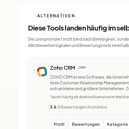
ALTERNATIVEN
Diese Tools landen häufig im se
Die Liste priorisiert nicht blind nach Beliebigkeit, s
Wettbewerbersignalen und Bewertungstiefe innerhalb
Zoho CRM
CRM
ZOHO CRM ist eine Software, die Unterne
ihres Customer Relationship Managements 
sich an kleine und größere Unternehmen.
Selbstständige und Agenturen geeignet. Di
Taucht häufig als direkte Alternative im Wett
der effizienten Verwaltung des Ve
3.6
·
8 Bewertungen
·
Kostenlos
Profil
Bewertungen
Kategorie