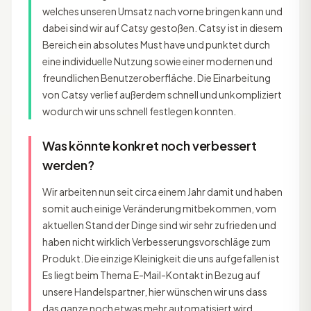
welches unseren Umsatz nach vorne bringen kann und
dabei sind wir auf Catsy gestoßen. Catsy ist in diesem
Bereich ein absolutes Must have und punktet durch
eine individuelle Nutzung sowie einer modernen und
freundlichen Benutzeroberfläche. Die Einarbeitung
von Catsy verlief außerdem schnell und unkompliziert
wodurch wir uns schnell festlegen konnten.
Was könnte konkret noch verbessert
werden?
Wir arbeiten nun seit circa einem Jahr damit und haben
somit auch einige Veränderung mitbekommen, vom
aktuellen Stand der Dinge sind wir sehr zufrieden und
haben nicht wirklich Verbesserungsvorschläge zum
Produkt. Die einzige Kleinigkeit die uns aufgefallen ist
Es liegt beim Thema E-Mail-Kontakt in Bezug auf
unsere Handelspartner, hier wünschen wir uns dass
das ganze noch etwas mehr automatisiert wird.