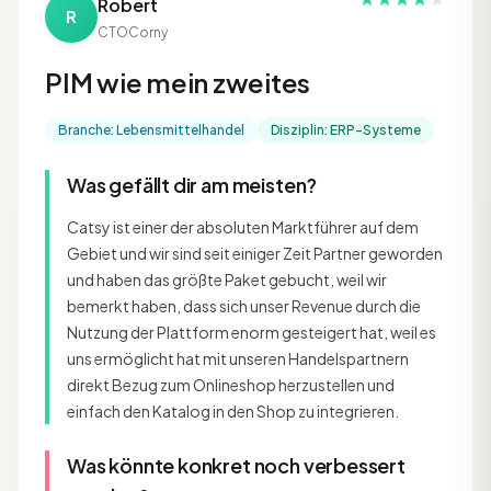
Robert
R
CTO
Corny
PIM wie mein zweites
Branche: Lebensmittelhandel
Disziplin: ERP-Systeme
Was gefällt dir am meisten?
Catsy ist einer der absoluten Marktführer auf dem
Gebiet und wir sind seit einiger Zeit Partner geworden
und haben das größte Paket gebucht, weil wir
bemerkt haben, dass sich unser Revenue durch die
Nutzung der Plattform enorm gesteigert hat, weil es
uns ermöglicht hat mit unseren Handelspartnern
direkt Bezug zum Onlineshop herzustellen und
einfach den Katalog in den Shop zu integrieren.
Was könnte konkret noch verbessert