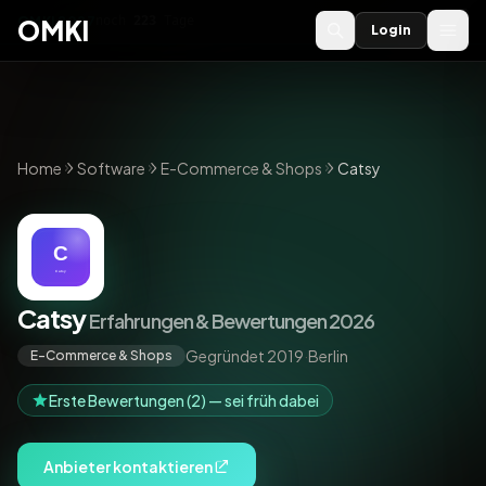
OMKI 2027
noch
223
Tage
→
OMKI
Login
Home
Software
E-Commerce & Shops
Catsy
Catsy
Erfahrungen & Bewertungen 2026
Gegründet 2019
·
Berlin
E-Commerce & Shops
Erste Bewertungen (2) — sei früh dabei
Anbieter kontaktieren