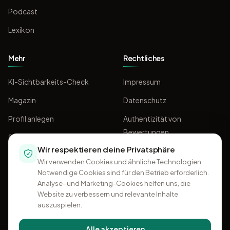
Podcast
Lexikon
Mehr
Rechtliches
KI-Sichtbarkeits-Check
Impressum
Magazin
Datenschutz
Profil anlegen
Authentizität von
Bewertungen
Sponsoring
Wir respektieren deine Privatsphäre
AGB
Wir verwenden Cookies und ähnliche Technologien.
Notwendige Cookies sind für den Betrieb erforderlich.
Analyse- und Marketing-Cookies helfen uns, die
Website zu verbessern und relevante Inhalte
auszuspielen.
Alle akzeptieren