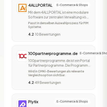
4ALLPORTAL
E-Commerce & Shops
Mit dem 4ALLPORTAL ist eine modulare
Software zur zentralen Verwaltung von
Medien und Produktinformationen. Mit
Passt in denselben Auswahlprozess für PIM
dem DAM verwaltet, findet und teilt man
Systeme.
Bilder, Videos, Dokumente und mehr.
4.2
·
10 Bewertungen
Das PIM hilft dabei jegliche
Informationen zu Produkten
zentralisiert bereitzustellen und
automatisiert in ausge
100partnerprogramme.de
E-Commerce & Sh
100partnerprogramme.de ist ein Portal
für Partnerprogramme. Die Programme
sind dort nach Themen wie Reise,
Wird in OMKI-Bewertungen als relevante
Ernährung, Tierwelt und Kreditkarten
Vergleichsoption sichtbar.
geordnet. Auch nach Zielgruppen
4.2
·
49 Bewertungen
können Interessenten auswählen. Das
Portal stellt prominent die Provision pro
Lead oder pro Sale heraus. Zu den
einzelnen Pr
Plytix
E-Commerce & Shops