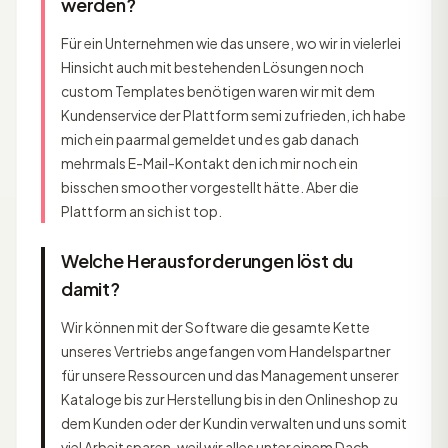
werden?
Für ein Unternehmen wie das unsere, wo wir in vielerlei
Hinsicht auch mit bestehenden Lösungen noch
custom Templates benötigen waren wir mit dem
Kundenservice der Plattform semi zufrieden, ich habe
mich ein paarmal gemeldet und es gab danach
mehrmals E-Mail-Kontakt den ich mir noch ein
bisschen smoother vorgestellt hätte. Aber die
Plattform an sich ist top.
Welche Herausforderungen löst du
damit?
Wir können mit der Software die gesamte Kette
unseres Vertriebs angefangen vom Handelspartner
für unsere Ressourcen und das Management unserer
Kataloge bis zur Herstellung bis in den Onlineshop zu
dem Kunden oder der Kundin verwalten und uns somit
viel Arbeit sparen, weil wir alles unter einem Dach