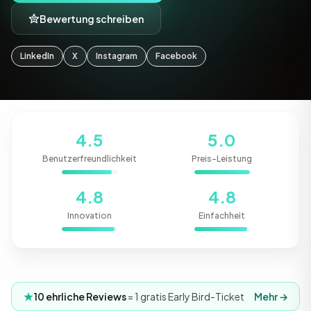
Bewertung schreiben
LinkedIn
X
Instagram
Facebook
4.5
5.0
Benutzerfreundlichkeit
Preis-Leistung
4.8
4.8
Innovation
Einfachheit
10 ehrliche Reviews
= 1 gratis Early Bird-Ticket
Mehr →