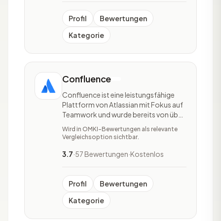
Bereichen angewendet. Jira ist durch
die Vielzah
Profil
Bewertungen
Kategorie
Confluence
Confluence ist eine leistungsfähige
Plattform von Atlassian mit Fokus auf
Teamwork und wurde bereits von über
40.000 Teams eingesetzt. Die
Wird in OMKI-Bewertungen als relevante
kommerzielle Wiki-Software, die vom
Vergleichsoption sichtbar.
australischen Unternehmen Atlassian
entwickelt und als Enterprise Wiki
3.7
·
57 Bewertungen
·
Kostenlos
hauptsächlich für die Dokumentation
und Kommunikation
Profil
Bewertungen
Kategorie