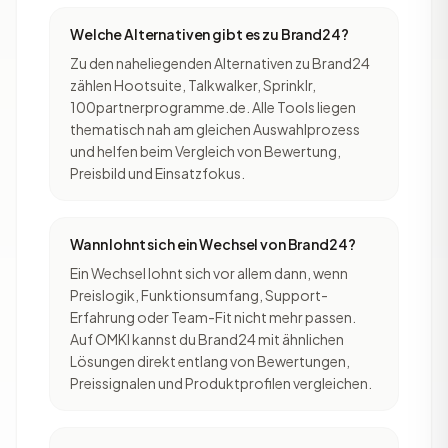
Welche Alternativen gibt es zu Brand24?
Zu den naheliegenden Alternativen zu Brand24
zählen Hootsuite, Talkwalker, Sprinklr,
100partnerprogramme.de. Alle Tools liegen
thematisch nah am gleichen Auswahlprozess
und helfen beim Vergleich von Bewertung,
Preisbild und Einsatzfokus.
Wann lohnt sich ein Wechsel von Brand24?
Ein Wechsel lohnt sich vor allem dann, wenn
Preislogik, Funktionsumfang, Support-
Erfahrung oder Team-Fit nicht mehr passen.
Auf OMKI kannst du Brand24 mit ähnlichen
Lösungen direkt entlang von Bewertungen,
Preissignalen und Produktprofilen vergleichen.