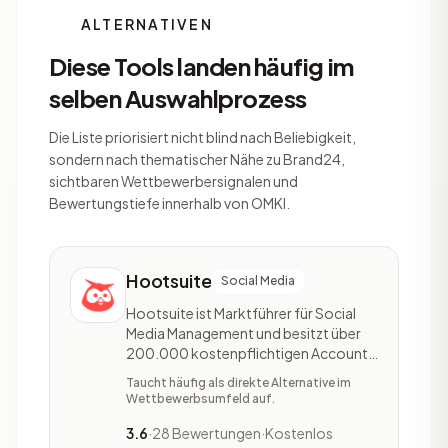
ALTERNATIVEN
Diese Tools landen häufig im
selben Auswahlprozess
Die Liste priorisiert nicht blind nach Beliebigkeit,
sondern nach thematischer Nähe zu Brand24,
sichtbaren Wettbewerbersignalen und
Bewertungstiefe innerhalb von OMKI.
Hootsuite
Social Media
Hootsuite ist Marktführer für Social
Media Management und besitzt über
200.000 kostenpflichtigen Accounts
weltweit. Hootsuite unterstützt dich
Taucht häufig als direkte Alternative im
dabei, deine Marke, deinen
Wettbewerbsumfeld auf.
Geschäftserfolg und die Beziehung zu
deinen Kunden strategisch zu
3.6
·
28 Bewertungen
·
Kostenlos