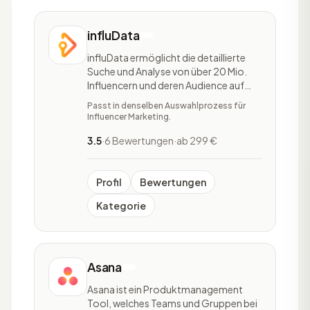
influData
influData ermöglicht die detaillierte
Suche und Analyse von über 20 Mio.
Influencern und deren Audience auf
Instagram, TikTok, YouTube und
Passt in denselben Auswahlprozess für
YouTube Shorts sowie ein
Influencer Marketing.
umfangreiches und individualisierbares
Kampagnen-Management mit
3.5
·
6 Bewertungen
·
ab 299 €
Tracking, Reporting und Social
Listening Features. influData ist die Gr
Profil
Bewertungen
Kategorie
Asana
Asana ist ein Produktmanagement
Tool, welches Teams und Gruppen bei