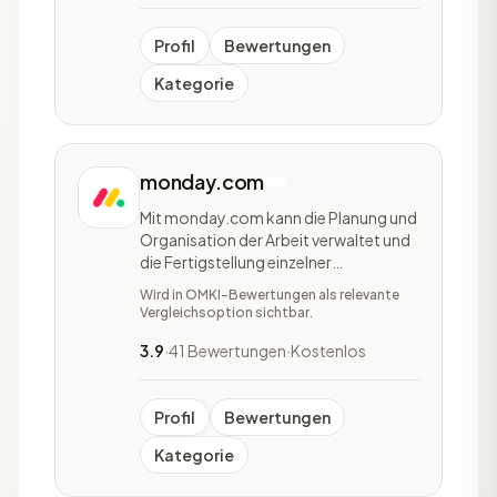
Hub, HubSpot CMS Hub und HubSpot
Operations Hub. Bei der Marketing
Profil
Bewertungen
Kategorie
monday.com
Mit monday.com kann die Planung und
Organisation der Arbeit verwaltet und
die Fertigstellung einzelner
Arbeitsschritte diverser Teams
Wird in OMKI-Bewertungen als relevante
verfolgt werden. Unternehmen haben
Vergleichsoption sichtbar.
mit monday.com die Möglichkeit ihre
eigenen Anwendungen und
3.9
·
41 Bewertungen
·
Kostenlos
Arbeitsmanagement-Software
aufzustellen. Monday.com ist eine
Cloud-basi
Profil
Bewertungen
Kategorie