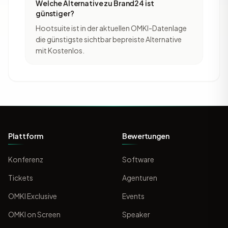
Welche Alternative zu Brand24 ist
günstiger?
Hootsuite ist in der aktuellen OMKI-Datenlage
die günstigste sichtbar bepreiste Alternative
mit Kostenlos.
Plattform
Bewertungen
Konferenz
Software
Tickets
Agenturen
OMKI Exclusive
Events
OMKI on Screen
Speaker