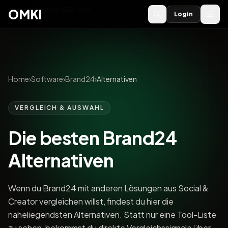
OMKI 2027
noch
222
Tage
→
OMKI
Login
Home
›
Software
›
Brand24
›
Alternativen
VERGLEICH & AUSWAHL
Die besten Brand24
Alternativen
Wenn du Brand24 mit anderen Lösungen aus Social &
Creator vergleichen willst, findest du hier die
naheliegendsten Alternativen. Statt nur eine Tool-Liste
zu sehen, bekommst du direkte Vergleichssignale über