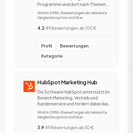
Programme sind dort nach Themen
wie Reise, Ernährung, Tierwelt und
Wird in OMKI-Bewertungen als relevante
Kreditkarten geordnet. Auch nach
Vergleichsoption sichtbar.
Zielgruppen können Interessenten
auswählen. Das Portal stellt prominent
4.2
·
49 Bewertungen
·
ab 100 €
die Provision pro Lead oder pro Sale
heraus. Zu den einzelnen Pr
Profil
Bewertungen
Kategorie
HubSpot Marketing Hub
Die Software HubSpot unterstützt im
Bereich Marketing, Vertrieb und
Kundenservice und fördert dabei das
Wachstum eines Unternehmens.
Wird in OMKI-Bewertungen als relevante
HubSpot ist in fünf Softwares
Vergleichsoption sichtbar.
unterteilt: HubSpot Marketing Hub,
HubSpot Sales Hub, HubSpot Service
3.9
·
49 Bewertungen
·
ab 50 €