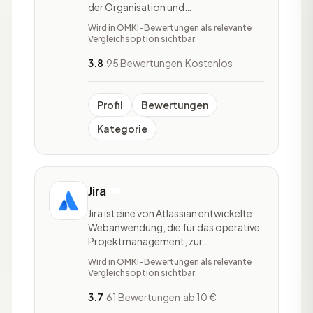
der Organisation und
Aufgabenverteilung sowie der
Wird in OMKI-Bewertungen als relevante
Verfolgung ihrer Arbeit
Vergleichsoption sichtbar.
unterstützt.Das Tool ist orts- und
geräteunabhängig nutzbar, wodurch
3.8
·
95 Bewertungen
·
Kostenlos
alle Projektmanagement-Abläufe
jederzeit abrufbar sind. Asana ist
vielfältig einsetzbar,
Profil
Bewertungen
Kategorie
Jira
Jira ist eine von Atlassian entwickelte
Webanwendung, die für das operative
Projektmanagement, zur
Fehlerverwaltung und
Wird in OMKI-Bewertungen als relevante
Problembehandlung genutzt wird. Das
Vergleichsoption sichtbar.
Tool wird aktuell zum einen in der
Softwareentwicklung und zum
3.7
·
61 Bewertungen
·
ab 10 €
anderen auch in nichttechnischen