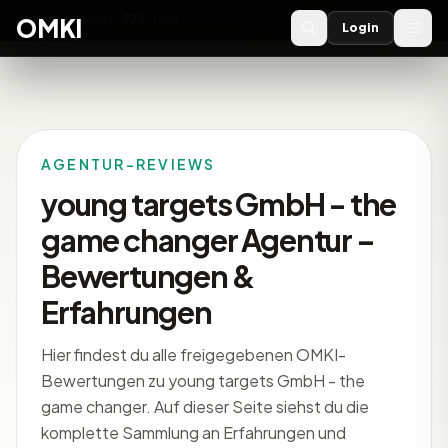
OMKI 2027
noch
223
Tage
→
OMKI
Login
AGENTUR-REVIEWS
young targets GmbH - the
game changer Agentur –
Bewertungen &
Erfahrungen
Hier findest du alle freigegebenen OMKI-
Bewertungen zu young targets GmbH - the
game changer. Auf dieser Seite siehst du die
komplette Sammlung an Erfahrungen und