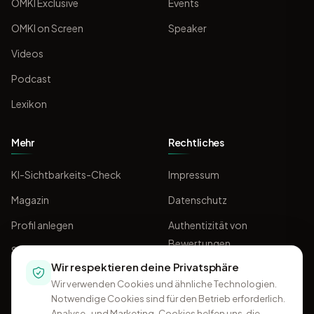
OMKI Exclusive
Events
OMKI on Screen
Speaker
Videos
Podcast
Lexikon
Mehr
Rechtliches
KI-Sichtbarkeits-Check
Impressum
Magazin
Datenschutz
Profil anlegen
Authentizität von
Bewertungen
Sponsoring
Wir respektieren deine Privatsphäre
AGB
Wir verwenden Cookies und ähnliche Technologien.
Notwendige Cookies sind für den Betrieb erforderlich.
Analyse- und Marketing-Cookies helfen uns, die