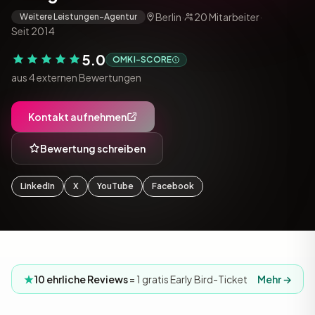
Berlin
·
20 Mitarbeiter
·
Weitere Leistungen-Agentur
Seit 2014
5.0
OMKI-SCORE
aus 4 externen Bewertungen
Kontakt aufnehmen
Bewertung schreiben
LinkedIn
X
YouTube
Facebook
10 ehrliche Reviews
= 1 gratis Early Bird-Ticket
Mehr →