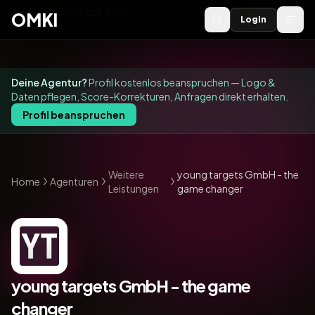
OMKI 2027
noch
222
Tage
→
OMKI
Login
Deine Agentur?
Profil kostenlos beanspruchen — Logo &
Daten pflegen, Score-Korrekturen, Anfragen direkt erhalten.
Profil beanspruchen
Weitere
young targets GmbH - the
Home
Agenturen
Leistungen
game changer
young targets GmbH - the game
changer