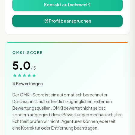
Kontakt aufnehmen
Profil beanspruchen
OMKI-SCORE
5.0
/ 5
4 Bewertungen
Der OMKI-Score ist ein automatisch berechneter
Durchschnitt aus öffentlich zugänglichen, externen
Bewertungsquellen. OMKI bewertet nicht selbst,
sondern aggregiert diese Bewertungen mechanisch; ihre
Echtheit prüfen wir nicht. Agenturen können jederzeit
eine Korrektur oder Entfernung beantragen.