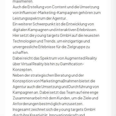
maximieren.
Auch die Erstellung von Content und die Umsetzung
von Influencer-Marketing-Kampagnen gehören zum
Leistungsspektrum der Agentur.
Ein weiterer Schwerpunkt ist die Entwicklung von
digitalen Kampagnen und interaktiven Erlebnissen.
Hier setzt die young targets GmbH auf die neuesten
Technologien und Trends, um einzigartige und
unvergessliche Erlebnisse für die Zielgruppe zu
schaffen.
Dabei reicht das Spektrum von Augmented Reality
über Virtual Reality bis hin zu Gamification-
Konzepten.
Neben der strategischen Beratung und der
Konzeption von Marketingmaßnahmen bietet die
Agentur auch die Umsetzung und Durchführung von
Kampagnen an. Dabei setzt das Team auf eine enge
Zusammenarbeit mit dem Kunden, um die Ziele und
Anforderungen bestmöglich umzusetzen.
Insgesamt zeichnet sich die young targets GmbH
durch ihre Kreativität, Innovationskraft und