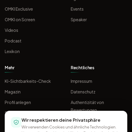
OMKI Exclusive
Events
OMKI on Screen
Speaker
Videos
Podcast
Lexikon
Mehr
Rechtliches
KI-Sichtbarkeits-Check
Impressum
Magazin
Datenschutz
Profil anlegen
Authentizität von
Bewertungen
Sponsoring
Wir respektieren deine Privatsphäre
AGB
Wir verwenden Cookies und ähnliche Technologien.