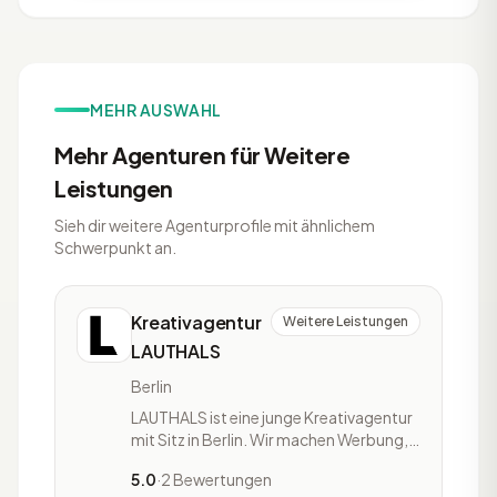
MEHR AUSWAHL
Mehr Agenturen für Weitere
Leistungen
Sieh dir weitere Agenturprofile mit ähnlichem
Schwerpunkt an.
Kreativagentur
Weitere Leistungen
LAUTHALS
Berlin
LAUTHALS ist eine junge Kreativagentur
mit Sitz in Berlin. Wir machen Werbung,
die »laut« ist. Laut, so laut wie nötig,
5.0
·
2 Bewertungen
aber nie so laut, dass es nervt.