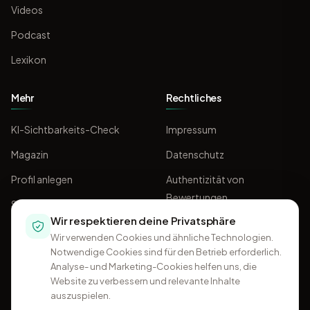
Videos
Podcast
Lexikon
Mehr
Rechtliches
KI-Sichtbarkeits-Check
Impressum
Magazin
Datenschutz
Profil anlegen
Authentizität von
Bewertungen
Sponsoring
Wir respektieren deine Privatsphäre
AGB
Wir verwenden Cookies und ähnliche Technologien.
Notwendige Cookies sind für den Betrieb erforderlich.
Analyse- und Marketing-Cookies helfen uns, die
Website zu verbessern und relevante Inhalte
auszuspielen.