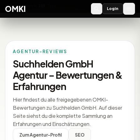
OMKI 2027
noch
219
Tage
→
OMKI
Login
AGENTUR-REVIEWS
Suchhelden GmbH
Agentur – Bewertungen &
Erfahrungen
Hier findest du alle freigegebenen OMKI-
Bewertungen zu Suchhelden GmbH. Auf dieser
Seite siehst du die komplette Sammlung an
Erfahrungen und Einschätzungen.
Zum Agentur-Profil
SEO