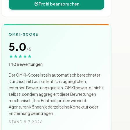
Profil beanspruchen
OMKI-SCORE
5.0
/ 5
140 Bewertungen
Der OMKI-Score ist ein automatisch berechneter
Durchschnitt aus öffentlich zugänglichen,
externen Bewertungsquellen. OMKI bewertet nicht
selbst, sondern aggregiert diese Bewertungen
mechanisch; ihre Echtheit prüfen wir nicht.
Agenturen können jederzeit eine Korrektur oder
Entfernung beantragen.
STAND 8.7.2026