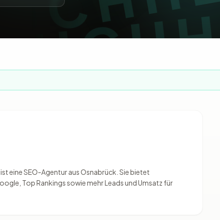
t eine SEO-Agentur aus Osnabrück. Sie bietet
oogle, Top Rankings sowie mehr Leads und Umsatz für