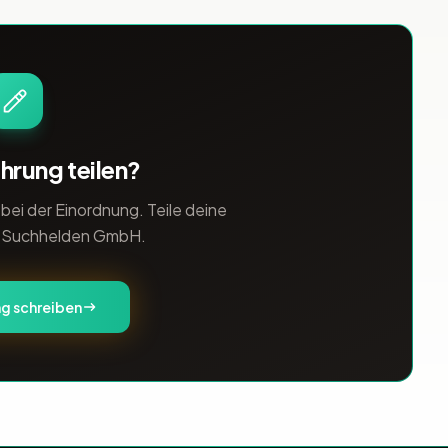
gestaltet innovative Omnichannel-
Konzept
hrung teilen?
ei der Einordnung. Teile deine
 Suchhelden GmbH.
g schreiben