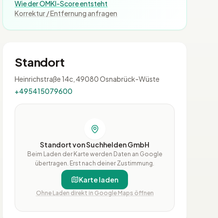
Wie der OMKI-Score entsteht
Korrektur / Entfernung anfragen
Standort
Heinrichstraße 14c, 49080 Osnabrück-Wüste
+495415079600
Standort von Suchhelden GmbH
Beim Laden der Karte werden Daten an Google
übertragen. Erst nach deiner Zustimmung.
Karte laden
Ohne Laden direkt in Google Maps öffnen