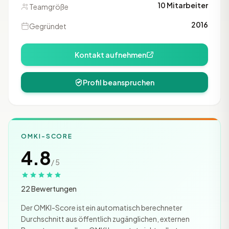
10 Mitarbeiter
Teamgröße
2016
Gegründet
Kontakt aufnehmen
Profil beanspruchen
OMKI-SCORE
4.8
/ 5
22 Bewertungen
Der OMKI-Score ist ein automatisch berechneter
Durchschnitt aus öffentlich zugänglichen, externen