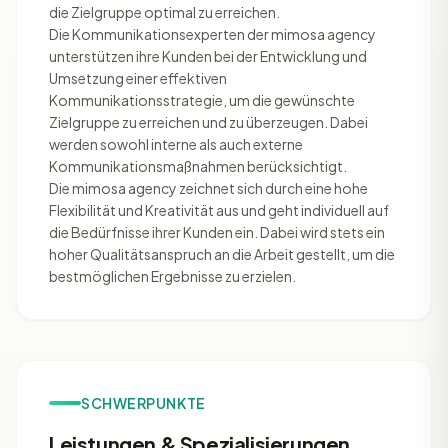
die Zielgruppe optimal zu erreichen.
Die Kommunikationsexperten der mimosa agency
unterstützen ihre Kunden bei der Entwicklung und
Umsetzung einer effektiven
Kommunikationsstrategie, um die gewünschte
Zielgruppe zu erreichen und zu überzeugen. Dabei
werden sowohl interne als auch externe
Kommunikationsmaßnahmen berücksichtigt.
Die mimosa agency zeichnet sich durch eine hohe
Flexibilität und Kreativität aus und geht individuell auf
die Bedürfnisse ihrer Kunden ein. Dabei wird stets ein
hoher Qualitätsanspruch an die Arbeit gestellt, um die
bestmöglichen Ergebnisse zu erzielen.
SCHWERPUNKTE
Leistungen & Spezialisierungen