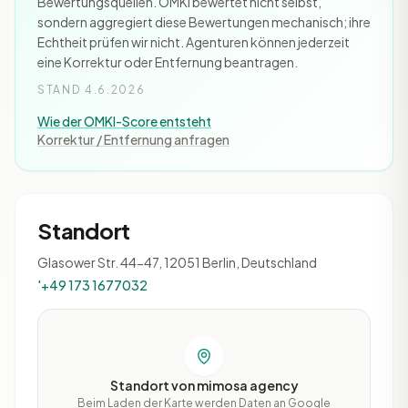
Bewertungsquellen. OMKI bewertet nicht selbst,
sondern aggregiert diese Bewertungen mechanisch; ihre
Echtheit prüfen wir nicht. Agenturen können jederzeit
eine Korrektur oder Entfernung beantragen.
STAND 4.6.2026
Wie der OMKI-Score entsteht
Korrektur / Entfernung anfragen
Standort
Glasower Str. 44-47, 12051 Berlin, Deutschland
'+49 173 1677032
Standort von mimosa agency
Beim Laden der Karte werden Daten an Google