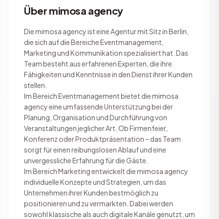
Über mimosa agency
Die mimosa agency ist eine Agentur mit Sitz in Berlin,
die sich auf die Bereiche Eventmanagement,
Marketing und Kommunikation spezialisiert hat. Das
Team besteht aus erfahrenen Experten, die ihre
Fähigkeiten und Kenntnisse in den Dienst ihrer Kunden
stellen.
Im Bereich Eventmanagement bietet die mimosa
agency eine umfassende Unterstützung bei der
Planung, Organisation und Durchführung von
Veranstaltungen jeglicher Art. Ob Firmenfeier,
Konferenz oder Produktpräsentation – das Team
sorgt für einen reibungslosen Ablauf und eine
unvergessliche Erfahrung für die Gäste.
Im Bereich Marketing entwickelt die mimosa agency
individuelle Konzepte und Strategien, um das
Unternehmen ihrer Kunden bestmöglich zu
positionieren und zu vermarkten. Dabei werden
sowohl klassische als auch digitale Kanäle genutzt, um