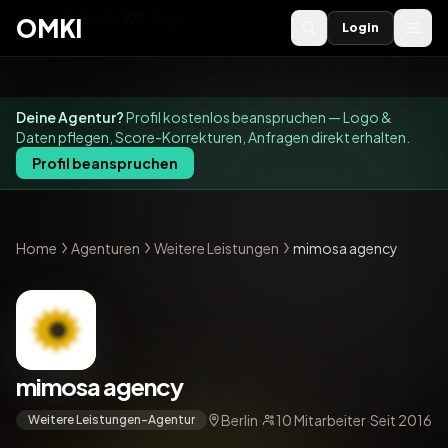
OMKI 2027
noch
222
Tage
→
OMKI
Login
Deine Agentur?
Profil kostenlos beanspruchen — Logo &
Daten pflegen, Score-Korrekturen, Anfragen direkt erhalten.
Profil beanspruchen
Home
Agenturen
Weitere Leistungen
mimosa agency
mimosa agency
Berlin
·
10 Mitarbeiter
·
Seit 2016
Weitere Leistungen-Agentur