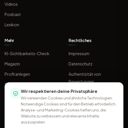
Videos
Podcast
Lexikon
Mehr
Rechtliches
KI-Sichtbarkeits-Check
Impressum
Magazin
Datenschutz
Profil anlegen
Authentizität von
Bewertungen
Sponsoring
Wir respektieren deine Privatsphäre
AGB
Wir verwenden Cookies und ähnliche Technologien.
Notwendige Cookies sind für den Betrieb erforderlich.
Analyse- und Marketing-Cookies helfen uns, die
Website zu verbessern und relevante Inhalte
auszuspielen.