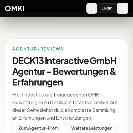
OMKI 2027
noch
222
Tage
→
OMKI
Login
AGENTUR-REVIEWS
DECK13 Interactive GmbH
Agentur – Bewertungen &
Erfahrungen
Hier findest du alle freigegebenen OMKI-
Bewertungen zu DECK13 Interactive GmbH. Auf
dieser Seite siehst du die komplette Sammlung
an Erfahrungen und Einschätzungen.
Zum Agentur-Profil
Weitere Leistungen