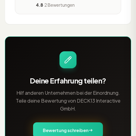
Offenbach, die sich auf Online-
4.8
·
2 Bewertungen
Marketing spezialisiert. Das
Unternehmen arbeitet seit mehr als 25
Jahren für international renommierte
Marken und verfügt über umfangreiche
Erfahrung in der Branche. Die Agentur
betreut Kunden mit hohen Anforder
Deine Erfahrung teilen?
Hilf anderen Unternehmen bei der Einordnung.
Teile deine Bewertung von DECK13 Interactive
GmbH.
Bewertung schreiben