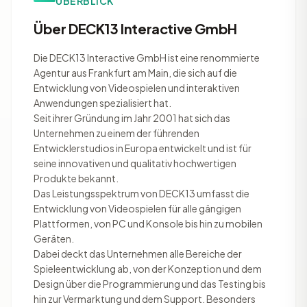
ÜBERBLICK
Über DECK13 Interactive GmbH
Die DECK13 Interactive GmbH ist eine renommierte
Agentur aus Frankfurt am Main, die sich auf die
Entwicklung von Videospielen und interaktiven
Anwendungen spezialisiert hat.
Seit ihrer Gründung im Jahr 2001 hat sich das
Unternehmen zu einem der führenden
Entwicklerstudios in Europa entwickelt und ist für
seine innovativen und qualitativ hochwertigen
Produkte bekannt.
Das Leistungsspektrum von DECK13 umfasst die
Entwicklung von Videospielen für alle gängigen
Plattformen, von PC und Konsole bis hin zu mobilen
Geräten.
Dabei deckt das Unternehmen alle Bereiche der
Spieleentwicklung ab, von der Konzeption und dem
Design über die Programmierung und das Testing bis
hin zur Vermarktung und dem Support. Besonders