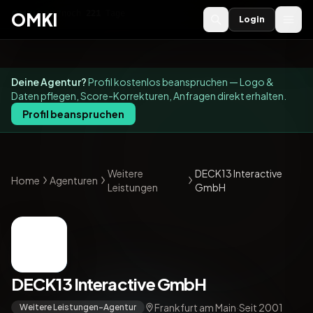
OMKI 2027
noch
221
Tage
→
OMKI
Login
Deine Agentur?
Profil kostenlos beanspruchen — Logo &
Daten pflegen, Score-Korrekturen, Anfragen direkt erhalten.
Profil beanspruchen
Weitere
DECK13 Interactive
Home
Agenturen
Leistungen
GmbH
DECK13 Interactive GmbH
Frankfurt am Main
·
Seit 2001
Weitere Leistungen-Agentur