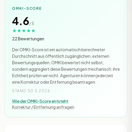
OMKI-SCORE
4.6
/ 5
22 Bewertungen
Der OMKI-Score ist ein automatisch berechneter
Durchschnitt aus öffentlich zugänglichen, externen
Bewertungsquellen. OMKI bewertet nicht selbst,
sondern aggregiert diese Bewertungen mechanisch; ihre
Echtheit prüfen wir nicht. Agenturen können jederzeit
eine Korrektur oder Entfernung beantragen.
STAND 30.5.2026
Wie der OMKI-Score entsteht
Korrektur / Entfernung anfragen