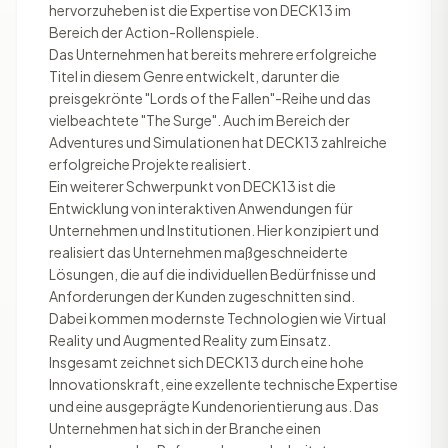
hervorzuheben ist die Expertise von DECK13 im
Bereich der Action-Rollenspiele.
Das Unternehmen hat bereits mehrere erfolgreiche
Titel in diesem Genre entwickelt, darunter die
preisgekrönte "Lords of the Fallen"-Reihe und das
vielbeachtete "The Surge". Auch im Bereich der
Adventures und Simulationen hat DECK13 zahlreiche
erfolgreiche Projekte realisiert.
Ein weiterer Schwerpunkt von DECK13 ist die
Entwicklung von interaktiven Anwendungen für
Unternehmen und Institutionen. Hier konzipiert und
realisiert das Unternehmen maßgeschneiderte
Lösungen, die auf die individuellen Bedürfnisse und
Anforderungen der Kunden zugeschnitten sind.
Dabei kommen modernste Technologien wie Virtual
Reality und Augmented Reality zum Einsatz.
Insgesamt zeichnet sich DECK13 durch eine hohe
Innovationskraft, eine exzellente technische Expertise
und eine ausgeprägte Kundenorientierung aus. Das
Unternehmen hat sich in der Branche einen