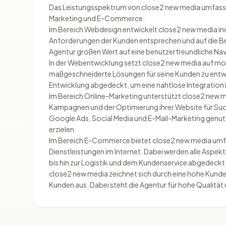
Das Leistungsspektrum von close2 new media umfasst
Marketing und E-Commerce.
Im Bereich Webdesign entwickelt close2 new media ind
Anforderungen der Kunden entsprechen und auf die Bed
Agentur großen Wert auf eine benutzerfreundliche Navig
In der Webentwicklung setzt close2 new media auf 
maßgeschneiderte Lösungen für seine Kunden zu entw
Entwicklung abgedeckt, um eine nahtlose Integration
Im Bereich Online-Marketing unterstützt close2 new me
Kampagnen und der Optimierung ihrer Website für Suc
Google Ads, Social Media und E-Mail-Marketing genutz
erzielen.
Im Bereich E-Commerce bietet close2 new media umf
Dienstleistungen im Internet. Dabei werden alle Aspe
bis hin zur Logistik und dem Kundenservice abgedeckt
close2 new media zeichnet sich durch eine hohe Kund
Kunden aus. Dabei steht die Agentur für hohe Qualität