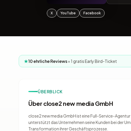
X
YouTube
Facebook
10 ehrliche Reviews
= 1 gratis Early Bird-Ticket
ÜBERBLICK
Über close2 new media GmbH
close2 new media GmbH ist eine Full-Service-Agentur f
unterstützt das Unternehmen seine Kunden bei der Um
Transformation ihrer Geschäftsprozesse.