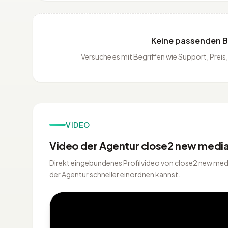
Keine passenden 
Versuche es mit Begriffen wie Support, Pre
VIDEO
Video der Agentur close2 new med
Direkt eingebundenes Profilvideo von close2 new medi
der Agentur schneller einordnen kannst.