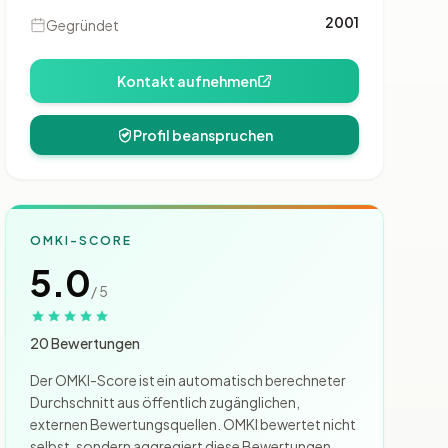
2001
Gegründet
Kontakt aufnehmen
Profil beanspruchen
OMKI-SCORE
5.0
/ 5
20 Bewertungen
Der OMKI-Score ist ein automatisch berechneter
Durchschnitt aus öffentlich zugänglichen,
externen Bewertungsquellen. OMKI bewertet nicht
selbst, sondern aggregiert diese Bewertungen