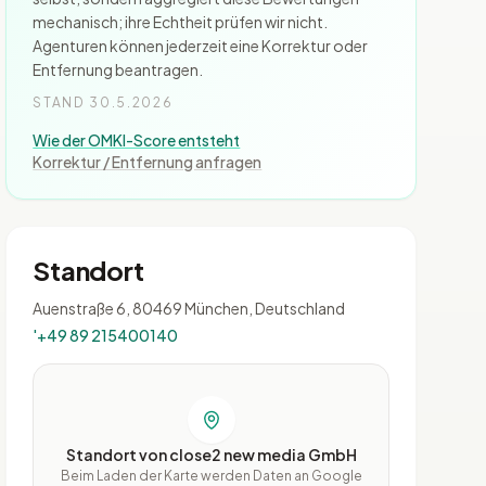
mechanisch; ihre Echtheit prüfen wir nicht.
Agenturen können jederzeit eine Korrektur oder
Entfernung beantragen.
STAND 30.5.2026
Wie der OMKI-Score entsteht
Korrektur / Entfernung anfragen
Standort
Auenstraße 6, 80469 München, Deutschland
'+49 89 215400140
Standort von close2 new media GmbH
Beim Laden der Karte werden Daten an Google