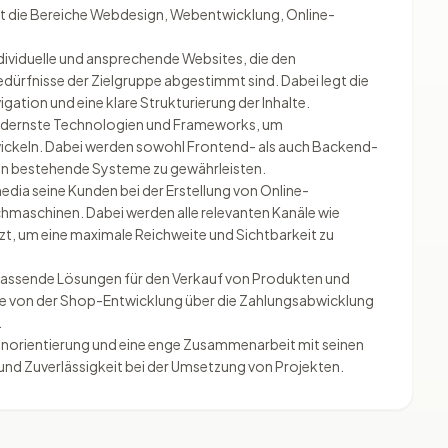
 die Bereiche Webdesign, Webentwicklung, Online-
ividuelle und ansprechende Websites, die den
ürfnisse der Zielgruppe abgestimmt sind. Dabei legt die
ation und eine klare Strukturierung der Inhalte.
modernste Technologien und Frameworks, um
ickeln. Dabei werden sowohl Frontend- als auch Backend-
 in bestehende Systeme zu gewährleisten.
dia seine Kunden bei der Erstellung von Online-
hmaschinen. Dabei werden alle relevanten Kanäle wie
t, um eine maximale Reichweite und Sichtbarkeit zu
assende Lösungen für den Verkauf von Produkten und
kte von der Shop-Entwicklung über die Zahlungsabwicklung
.
enorientierung und eine enge Zusammenarbeit mit seinen
 und Zuverlässigkeit bei der Umsetzung von Projekten.