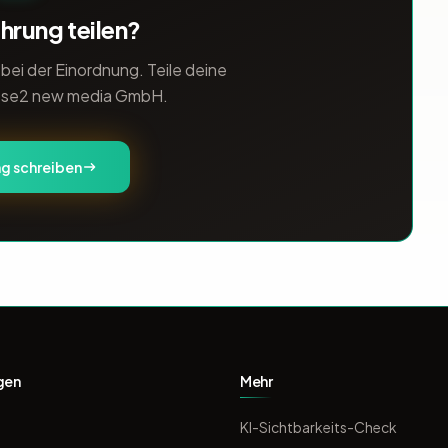
hrung teilen?
ei der Einordnung. Teile deine
ose2 new media GmbH.
g schreiben
gen
Mehr
KI-Sichtbarkeits-Check