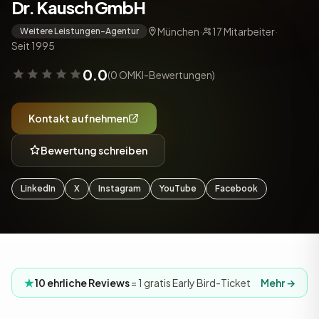
Dr. Kausch GmbH
München
·
17 Mitarbeiter
·
Weitere Leistungen-Agentur
Seit 1995
0.0
(0 OMKI-Bewertungen)
Kontakt aufnehmen
Bewertung schreiben
LinkedIn
X
Instagram
YouTube
Facebook
10 ehrliche Reviews
= 1 gratis Early Bird-Ticket
Mehr →