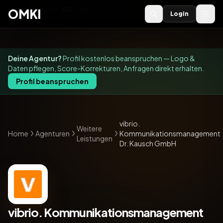
OMKI 2027
noch
223
Tage
→
OMKI
Login
Deine Agentur?
Profil kostenlos beanspruchen — Logo &
Daten pflegen, Score-Korrekturen, Anfragen direkt erhalten.
Profil beanspruchen
vibrio.
Weitere
Home
Agenturen
Kommunikationsmanagement
Leistungen
Dr. Kausch GmbH
vibrio. Kommunikationsmanagement