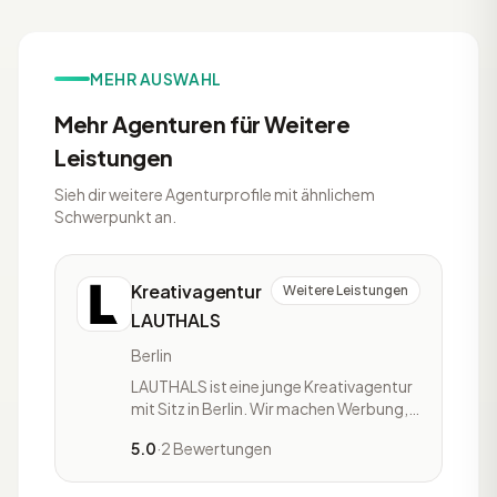
MEHR AUSWAHL
Mehr Agenturen für Weitere
Leistungen
Sieh dir weitere Agenturprofile mit ähnlichem
Schwerpunkt an.
Kreativagentur
Weitere Leistungen
LAUTHALS
Berlin
LAUTHALS ist eine junge Kreativagentur
mit Sitz in Berlin. Wir machen Werbung,
die »laut« ist. Laut, so laut wie nötig,
5.0
·
2 Bewertungen
aber nie so laut, dass es nervt.
Kommunikation, die einen neuen