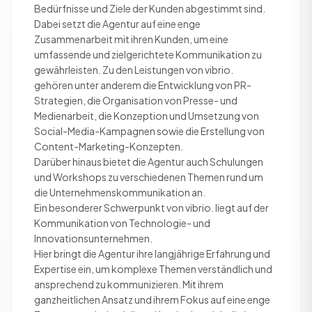
Bedürfnisse und Ziele der Kunden abgestimmt sind.
Dabei setzt die Agentur auf eine enge
Zusammenarbeit mit ihren Kunden, um eine
umfassende und zielgerichtete Kommunikation zu
gewährleisten. Zu den Leistungen von vibrio.
gehören unter anderem die Entwicklung von PR-
Strategien, die Organisation von Presse- und
Medienarbeit, die Konzeption und Umsetzung von
Social-Media-Kampagnen sowie die Erstellung von
Content-Marketing-Konzepten.
Darüber hinaus bietet die Agentur auch Schulungen
und Workshops zu verschiedenen Themen rund um
die Unternehmenskommunikation an.
Ein besonderer Schwerpunkt von vibrio. liegt auf der
Kommunikation von Technologie- und
Innovationsunternehmen.
Hier bringt die Agentur ihre langjährige Erfahrung und
Expertise ein, um komplexe Themen verständlich und
ansprechend zu kommunizieren. Mit ihrem
ganzheitlichen Ansatz und ihrem Fokus auf eine enge