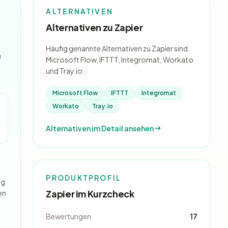
ALTERNATIVEN
Alternativen zu Zapier
Häufig genannte Alternativen zu Zapier sind
h
Microsoft Flow, IFTTT, Integromat, Workato
und Tray.io.
Microsoft Flow
IFTTT
Integromat
Workato
Tray.io
Alternativen im Detail ansehen
PRODUKTPROFIL
ng
Zapier im Kurzcheck
en
Bewertungen
17