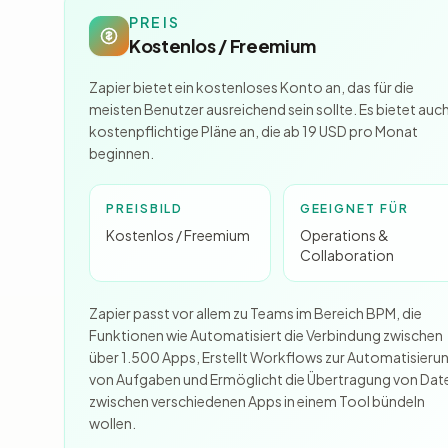
PREIS
Kostenlos / Freemium
Zapier bietet ein kostenloses Konto an, das für die
meisten Benutzer ausreichend sein sollte. Es bietet auc
kostenpflichtige Pläne an, die ab 19 USD pro Monat
beginnen.
PREISBILD
GEEIGNET FÜR
Kostenlos / Freemium
Operations &
Collaboration
Zapier passt vor allem zu Teams im Bereich BPM, die
Funktionen wie Automatisiert die Verbindung zwischen
über 1.500 Apps, Erstellt Workflows zur Automatisieru
von Aufgaben und Ermöglicht die Übertragung von Dat
zwischen verschiedenen Apps in einem Tool bündeln
wollen.