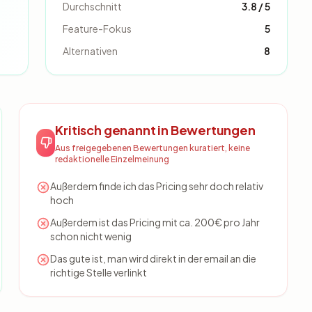
Durchschnitt
3.8 / 5
Feature-Fokus
5
Alternativen
8
Kritisch genannt in Bewertungen
Aus freigegebenen Bewertungen kuratiert, keine
redaktionelle Einzelmeinung
Außerdem finde ich das Pricing sehr doch relativ
hoch
Außerdem ist das Pricing mit ca. 200€ pro Jahr
schon nicht wenig
Das gute ist, man wird direkt in der email an die
richtige Stelle verlinkt