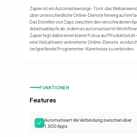
Zapier ist ein Automatisierungs-Tool, das Webanwen
über unterschiedliche Online-Dienste hinweg auf einf
Das Erstellen von Zaps zwischen den verschiedenen App
Arbeitsabläufe ab, indem es automatisierte Workflows
Zapier legt dabei einen klaren Fokus auf Produktivit
eine Vielzahl weit verbreiteter Online-Dienste, wodur
tiefgreifende Programmier-Kenntnisse zu verbinden.
FUNKTIONEN
Features
Automatisiert die Verbindung zwischen über
1.500 Apps