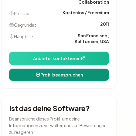
Collaboration
Kostenlos / Freemium
Preis ab
2011
Gegründet
San Francisco,
Hauptsitz
Kalifornien, USA
Anbieter kontaktieren
Profil beanspruchen
Ist das deine Software?
Beanspruche dieses Profil, um deine
Informationen zu verwalten und auf Bewertungen
zu reagieren.