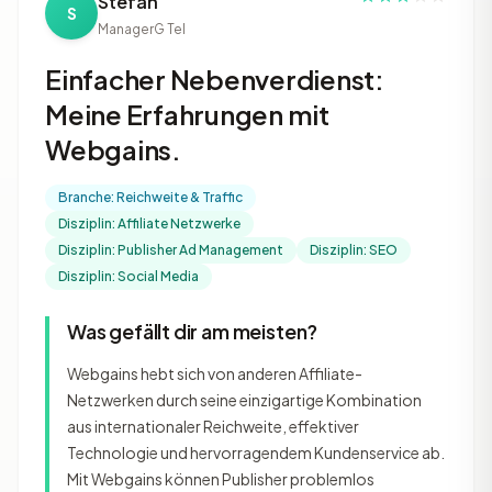
Stefan
S
Manager
G Tel
Einfacher Nebenverdienst:
Meine Erfahrungen mit
Webgains.
Branche: Reichweite & Traffic
Disziplin: Affiliate Netzwerke
Disziplin: Publisher Ad Management
Disziplin: SEO
Disziplin: Social Media
Was gefällt dir am meisten?
Webgains hebt sich von anderen Affiliate-
Netzwerken durch seine einzigartige Kombination
aus internationaler Reichweite, effektiver
Technologie und hervorragendem Kundenservice ab.
Mit Webgains können Publisher problemlos