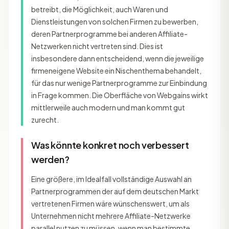
betreibt, die Möglichkeit, auch Waren und
Dienstleistungen von solchen Firmen zu bewerben,
deren Partnerprogramme bei anderen Affiliate-
Netzwerken nicht vertreten sind. Dies ist
insbesondere dann entscheidend, wenn die jeweilige
firmeneigene Website ein Nischenthema behandelt,
für das nur wenige Partnerprogramme zur Einbindung
in Frage kommen. Die Oberfläche von Webgains wirkt
mittlerweile auch modern und man kommt gut
zurecht.
Was könnte konkret noch verbessert
werden?
Eine größere, im Idealfall vollständige Auswahl an
Partnerprogrammen der auf dem deutschen Markt
vertretenen Firmen wäre wünschenswert, um als
Unternehmen nicht mehrere Affiliate-Netzwerke
parallel nutzen zu müssen, wenn man bestimmte