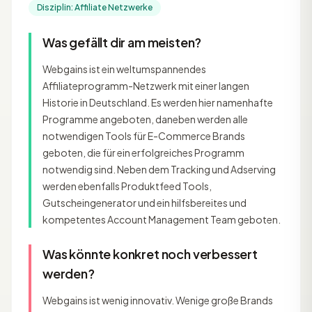
Disziplin: Affiliate Netzwerke
Was gefällt dir am meisten?
Webgains ist ein weltumspannendes
Affiliateprogramm-Netzwerk mit einer langen
Historie in Deutschland. Es werden hier namenhafte
Programme angeboten, daneben werden alle
notwendigen Tools für E-Commerce Brands
geboten, die für ein erfolgreiches Programm
notwendig sind. Neben dem Tracking und Adserving
werden ebenfalls Produktfeed Tools,
Gutscheingenerator und ein hilfsbereites und
kompetentes Account Management Team geboten.
Was könnte konkret noch verbessert
werden?
Webgains ist wenig innovativ. Wenige große Brands