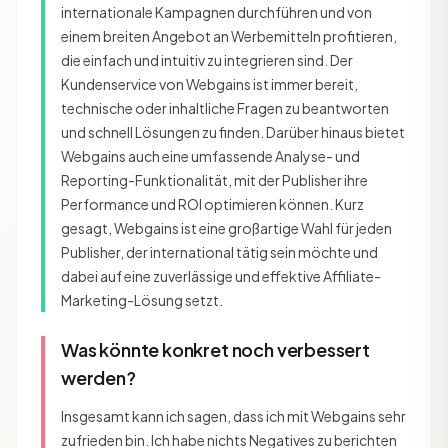
internationale Kampagnen durchführen und von
einem breiten Angebot an Werbemitteln profitieren,
die einfach und intuitiv zu integrieren sind. Der
Kundenservice von Webgains ist immer bereit,
technische oder inhaltliche Fragen zu beantworten
und schnell Lösungen zu finden. Darüber hinaus bietet
Webgains auch eine umfassende Analyse- und
Reporting-Funktionalität, mit der Publisher ihre
Performance und ROI optimieren können. Kurz
gesagt, Webgains ist eine großartige Wahl für jeden
Publisher, der international tätig sein möchte und
dabei auf eine zuverlässige und effektive Affiliate-
Marketing-Lösung setzt.
Was könnte konkret noch verbessert
werden?
Insgesamt kann ich sagen, dass ich mit Webgains sehr
zufrieden bin. Ich habe nichts Negatives zu berichten