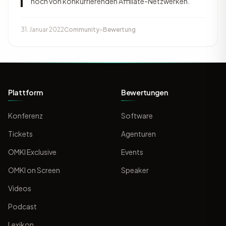
noch von konkurrierenden Affiliate-Netzwerken.
31. Januar 2022
Community-Bewertung
Plattform
Bewertungen
Konferenz
Software
Tickets
Agenturen
OMKI Exclusive
Events
OMKI on Screen
Speaker
Videos
Podcast
Lexikon