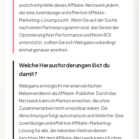
und ich empfehle dieses Affiliate-Netzwerk jedem,
der eine zuverlässige und effektive Affiliate-
Marketing-Lösung sucht. Wenn Sie auf der Suche
nach einem Partnerprogramm sind, das Sie bei der
Optimierung Ihrer Performance und Ihrem ROI
unterstützt, sollten Sie sich Webgains unbedingt
einmal genauer ansehen.
Welche Herausforderungen löst du
damit?
Webgains ermöglicht mir einen einfachen
Nebenverdienst als Affiliate-Publisher. Durch das
Netzwerk kann ich Marken erreichen, die ohne
Zusammenarbeit nicht erreichbar wären. Die
Abrechnung erfolgt automatisch und fehlerfrei. Eine
zuverlässige und effektive Affiliate-Marketing-
Lösung für alle, die nebenbei Geld verdienen
möchten.Mit dem Affiliate-Netzwerk kann ich ohne