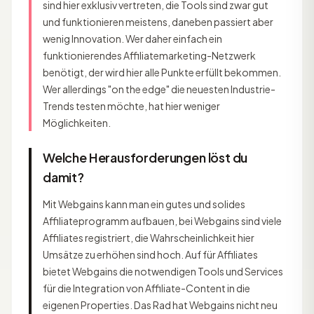
sind hier exklusiv vertreten, die Tools sind zwar gut
und funktionieren meistens, daneben passiert aber
wenig Innovation. Wer daher einfach ein
funktionierendes Affiliatemarketing-Netzwerk
benötigt, der wird hier alle Punkte erfüllt bekommen.
Wer allerdings "on the edge" die neuesten Industrie-
Trends testen möchte, hat hier weniger
Möglichkeiten.
Welche Herausforderungen löst du
damit?
Mit Webgains kann man ein gutes und solides
Affiliateprogramm aufbauen, bei Webgains sind viele
Affiliates registriert, die Wahrscheinlichkeit hier
Umsätze zu erhöhen sind hoch. Auf für Affiliates
bietet Webgains die notwendigen Tools und Services
für die Integration von Affiliate-Content in die
eigenen Properties. Das Rad hat Webgains nicht neu