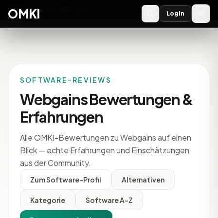
OMKI 2027
noch
220
Tage
→
OMKI
Login
SOFTWARE-REVIEWS
Webgains Bewertungen &
Erfahrungen
Alle OMKI-Bewertungen zu Webgains auf einen
Blick — echte Erfahrungen und Einschätzungen
aus der Community.
Zum Software-Profil
Alternativen
Kategorie
Software A-Z