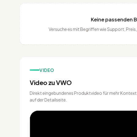
Keine passenden 
Versuche es mit Begriffen wie Support, Pre
VIDEO
Video zu VWO
Direkt eingebundenes Produktvideo für mehr Kontext, 
auf der Detailseite.