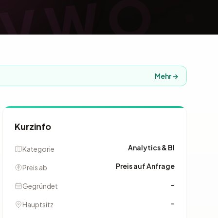
 VWO ·
Mehr →
Kurzinfo
Analytics & BI
Kategorie
Preis auf Anfrage
Preis ab
–
Gegründet
–
Hauptsitz