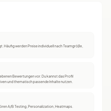
legt. Häufig werden Preise individuell nach Teamgröße,
gebenen Bewertungen vor. Du kannst das Profil
ativen und thematisch passende Inhalte nutzen.
ren A/B Testing, Personalization, Heatmaps.