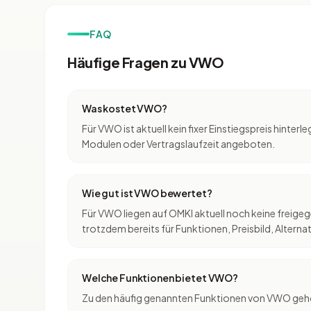
FAQ
Häufige Fragen zu VWO
Was kostet VWO?
Für VWO ist aktuell kein fixer Einstiegspreis hinter
Modulen oder Vertragslaufzeit angeboten.
Wie gut ist VWO bewertet?
Für VWO liegen auf OMKI aktuell noch keine freige
trotzdem bereits für Funktionen, Preisbild, Altern
Welche Funktionen bietet VWO?
Zu den häufig genannten Funktionen von VWO gehö