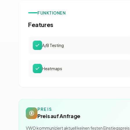
FUNKTIONEN
Features
A/B Testing
Heatmaps
PREIS
Preis auf Anfrage
VWO kommuniziert aktuell keinen festen Einstiegspreis