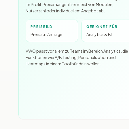
im Profil. Preise hängen hier meist von Modulen,
Nutzerzahl oder individuellem Angebot ab.
PREISBILD
GEEIGNET FÜR
Preis auf Anfrage
Analytics & BI
VWO passt vor allem zu Teams im Bereich Analytics, die
Funktionen wie A/B Testing, Personalization und
Heatmaps in einem Tool bündeln wollen.