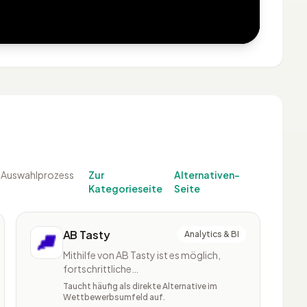
en Auswahlprozess
Zur
Alternativen-
Kategorieseite
Seite
AB Tasty
Analytics & BI
Mithilfe von AB Tasty ist es möglich,
fortschrittliche
Personalisierungsszenarien zu erstellen.
Taucht häufig als direkte Alternative im
Die Plattform ist in der Handhabung sehr
Wettbewerbsumfeld auf.