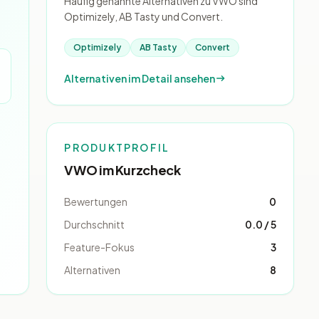
Häufig genannte Alternativen zu VWO sind
Optimizely, AB Tasty und Convert.
Optimizely
AB Tasty
Convert
Alternativen im Detail ansehen
PRODUKTPROFIL
VWO im Kurzcheck
Bewertungen
0
Durchschnitt
0.0 / 5
Feature-Fokus
3
Alternativen
8