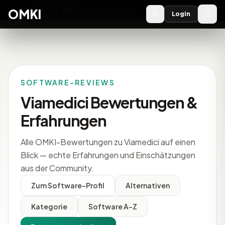
OMKI 2027
noch
219
Tage
→
OMKI
Login
SOFTWARE-REVIEWS
Viamedici Bewertungen &
Erfahrungen
Alle OMKI-Bewertungen zu Viamedici auf einen
Blick — echte Erfahrungen und Einschätzungen
aus der Community.
Zum Software-Profil
Alternativen
Kategorie
Software A-Z