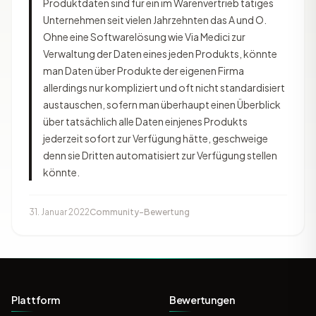
Produktdaten sind für ein im Warenvertrieb tätiges
Unternehmen seit vielen Jahrzehnten das A und O.
Ohne eine Softwarelösung wie Via Medici zur
Verwaltung der Daten eines jeden Produkts, könnte
man Daten über Produkte der eigenen Firma
allerdings nur kompliziert und oft nicht standardisiert
austauschen, sofern man überhaupt einen Überblick
über tatsächlich alle Daten einjenes Produkts
jederzeit sofort zur Verfügung hätte, geschweige
denn sie Dritten automatisiert zur Verfügung stellen
könnte.
31. Januar 2022
Community-Bewertung
Plattform
Bewertungen