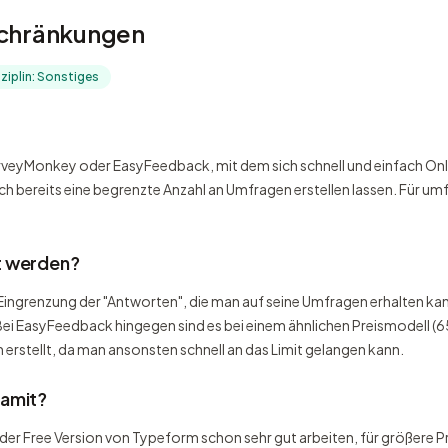
schränkungen
sziplin: Sonstiges
rveyMonkey oder EasyFeedback, mit dem sich schnell und einfach Onli
r sich bereits eine begrenzte Anzahl an Umfragen erstellen lassen. Für
t werden?
ie Eingrenzung der "Antworten", die man auf seine Umfragen erhalten 
ei EasyFeedback hingegen sind es bei einem ähnlichen Preismodell (
erstellt, da man ansonsten schnell an das Limit gelangen kann.
damit?
der Free Version von Typeform schon sehr gut arbeiten, für größere Pr