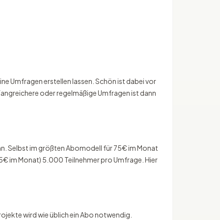
ne Umfragen erstellen lassen. Schön ist dabei vor
 umfangreichere oder regelmäßige Umfragen ist dann
kann. Selbst im größten Abomodell für 75€ im Monat
65€ im Monat) 5.000 Teilnehmer pro Umfrage. Hier
ojekte wird wie üblich ein Abo notwendig.