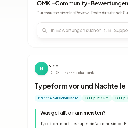
OMKI-Community-Bewertungen 
Durchsuche einzelne Review-Texte direkt nach S
Nico
N
'-CEO
'-Finanzmechatronik
Typeform vor und Nachteile
Branche: Versicherungen
Disziplin: CRM
Diszipl
Was gefällt dir am meisten?
Typeform macht es super einfach und simpel Form