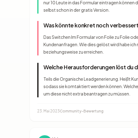
nur 10 Leute in das Formular eintragen können d
selbst schon in der gratis Version.
Was könnte konkret noch verbesser
Das Switchen Im Formular von Folie zu Folie oder 
Kundenanfragen. Wie dies gelöst wird habe ich 
beziehungsweise zu erreichen.
Welche Herausforderungen löst du 
Teils die Organische Leadgenerierung. Heißt K
sodass sie komtaktiert werden können. Welche
um diese nicht extra beantragen zu müssen.
23. Mai 2023
Community-Bewertung