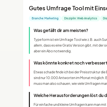
Gutes Umfrage Tool mit Ein
Branche: Marketing
Disziplin: Web Analytics
Di
Was gefällt dir am meisten?
Typeform ist ein Umfrage Tool wie z.B. auch Su
allem, dass es eine Gratis Version gibt, mit de
aber ein Abo notwendig.
Was könnte konkret noch verbesser
Etwas schade finde ich bei der Preisstruktur d
sind nur 10.000 Antworten im Monat möglich. B
muss man also schauen, wie viele Umfragen man 
Welche Herausforderungen löst du 
Für einfache und kleine Umfragen kann man mit 