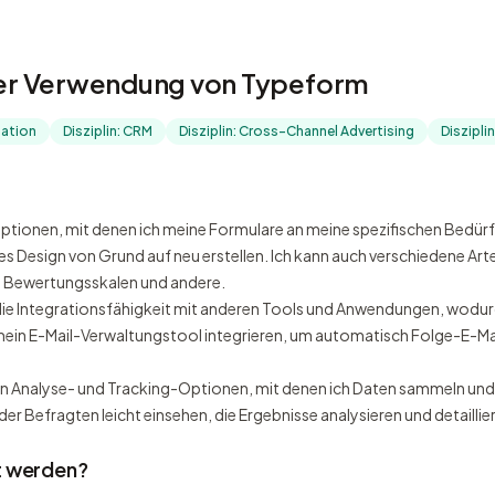
 der Verwendung von Typeform
dation
Disziplin: CRM
Disziplin: Cross-Channel Advertising
Diszipli
tionen, mit denen ich meine Formulare an meine spezifischen Bedürfni
s Design von Grund auf neu erstellen. Ich kann auch verschiedene Arte
, Bewertungsskalen und andere.
 die Integrationsfähigkeit mit anderen Tools und Anwendungen, wodur
n mein E-Mail-Verwaltungstool integrieren, um automatisch Folge-E-
von Analyse- und Tracking-Optionen, mit denen ich Daten sammeln und
r Befragten leicht einsehen, die Ergebnisse analysieren und detaillier
t werden?