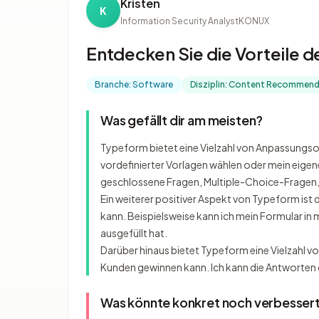
Kristen
K
Information Security Analyst
KONUX
Entdecken Sie die Vorteile
Branche: Software
Disziplin: Content Recommen
Was gefällt dir am meisten?
Typeform bietet eine Vielzahl von Anpassungsop
vordefinierter Vorlagen wählen oder mein eigene
geschlossene Fragen, Multiple-Choice-Fragen
Ein weiterer positiver Aspekt von Typeform ist
kann. Beispielsweise kann ich mein Formular i
ausgefüllt hat.
Darüber hinaus bietet Typeform eine Vielzahl 
Kunden gewinnen kann. Ich kann die Antworten de
Was könnte konkret noch verbesser