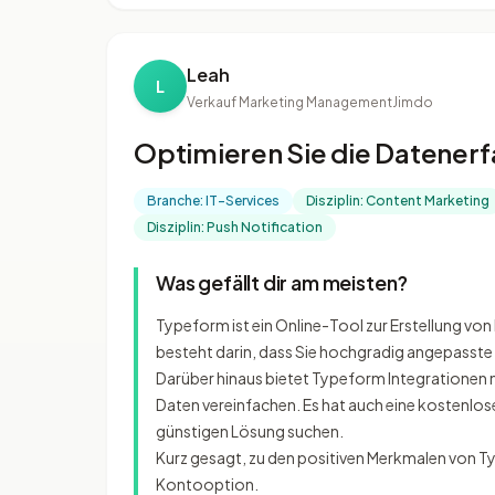
Leah
L
Verkauf Marketing Management
Jimdo
Optimieren Sie die Datener
Branche: IT-Services
Disziplin: Content Marketing
Disziplin: Push Notification
Was gefällt dir am meisten?
Typeform ist ein Online-Tool zur Erstellung von
besteht darin, dass Sie hochgradig angepasst
Darüber hinaus bietet Typeform Integrationen
Daten vereinfachen. Es hat auch eine kostenlose
günstigen Lösung suchen.
Kurz gesagt, zu den positiven Merkmalen von T
Kontooption.