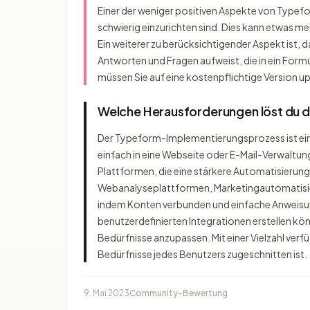
Einer der weniger positiven Aspekte von Typefo
schwierig einzurichten sind. Dies kann etwas me
Ein weiterer zu berücksichtigender Aspekt ist, 
Antworten und Fragen aufweist, die in ein Fo
müssen Sie auf eine kostenpflichtige Version u
Welche Herausforderungen löst du 
Der Typeform-Implementierungsprozess ist einfa
einfach in eine Webseite oder E-Mail-Verwaltu
Plattformen, die eine stärkere Automatisierung 
Webanalyseplattformen, Marketingautomatisieru
indem Konten verbunden und einfache Anweisung
benutzerdefinierten Integrationen erstellen kön
Bedürfnisse anzupassen. Mit einer Vielzahl verf
Bedürfnisse jedes Benutzers zugeschnitten ist.
9. Mai 2023
Community-Bewertung