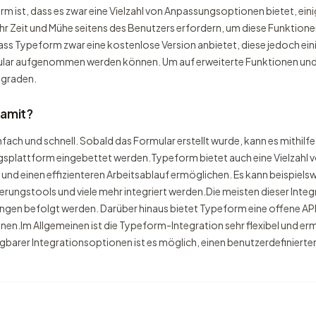
rm ist, dass es zwar eine Vielzahl von Anpassungsoptionen bietet, ei
hr Zeit und Mühe seitens des Benutzers erfordern, um diese Funktione
dass Typeform zwar eine kostenlose Version anbietet, diese jedoch ein
rmular aufgenommen werden können. Um auf erweiterte Funktionen un
pgraden.
damit?
ch und schnell. Sobald das Formular erstellt wurde, kann es mithilfe
ngsplattform eingebettet werden.Typeform bietet auch eine Vielzahl 
und einen effizienteren Arbeitsablauf ermöglichen. Es kann beispiels
ngstools und viele mehr integriert werden.Die meisten dieser Integ
en befolgt werden. Darüber hinaus bietet Typeform eine offene API, 
nen.Im Allgemeinen ist die Typeform-Integration sehr flexibel und erm
ügbarer Integrationsoptionen ist es möglich, einen benutzerdefinierten