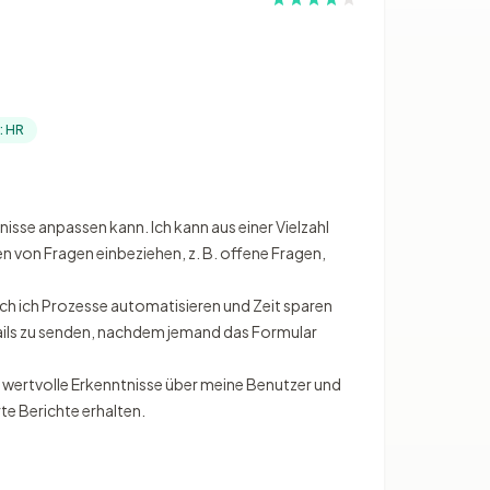
n: HR
sse anpassen kann. Ich kann aus einer Vielzahl
n von Fragen einbeziehen, z. B. offene Fragen,
ch ich Prozesse automatisieren und Zeit sparen
Mails zu senden, nachdem jemand das Formular
 wertvolle Erkenntnisse über meine Benutzer und
te Berichte erhalten.