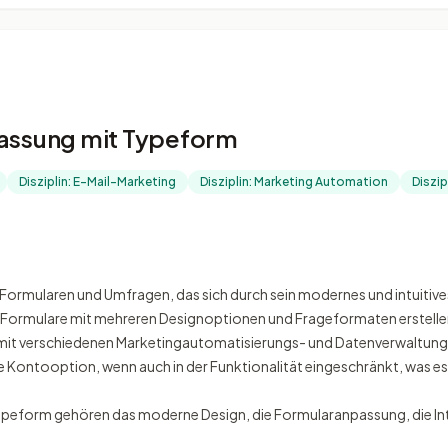
fassung mit Typeform
Disziplin: E-Mail-Marketing
Disziplin: Marketing Automation
Diszi
 Formularen und Umfragen, das sich durch sein modernes und intuitive
e Formulare mit mehreren Designoptionen und Frageformaten erstell
 mit verschiedenen Marketingautomatisierungs- und Datenverwaltung
 Kontooption, wenn auch in der Funktionalität eingeschränkt, was es 
ypeform gehören das moderne Design, die Formularanpassung, die Int