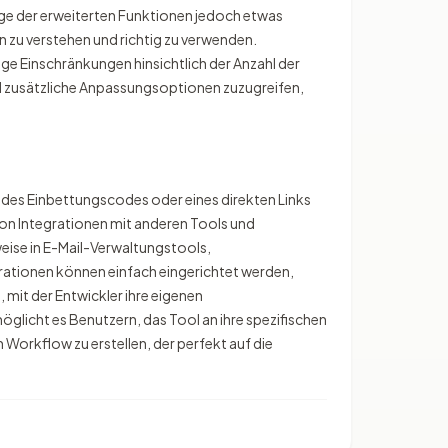
nige der erweiterten Funktionen jedoch etwas
n zu verstehen und richtig zu verwenden.
ige Einschränkungen hinsichtlich der Anzahl der
d zusätzliche Anpassungsoptionen zuzugreifen,
 des Einbettungscodes oder eines direkten Links
von Integrationen mit anderen Tools und
weise in E-Mail-Verwaltungstools,
rationen können einfach eingerichtet werden,
mit der Entwickler ihre eigenen
öglicht es Benutzern, das Tool an ihre spezifischen
 Workflow zu erstellen, der perfekt auf die