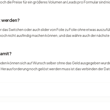
och die Preise für ein größeres Volumen an Leads pro Formular sind nic
t werden?
das Switchen oder auch slider von Folie zu Folie ohne etwas auszufüllen 
noch nicht ausfindig machen können, und das währe auch der nächste 
damit?
unden können sich auf Wunsch selber ohne das Geld ausgegeben wurde
 Herausforderung noch gelöst werden muss ist das verbinden der D