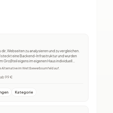
 dir, Webseiten zu analysieren und zu vergleichen.
steckt eine Backend-Infrastruktur und wurden
Großteil eigens im eigenen Haus individuell
nhaltet Site Explorer, Keywords Explorer, Site
te Alternative im Wettbewerbsumfeld auf.
Content Ex
ab 99 €
ngen
Kategorie