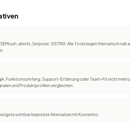
ativen
 SEMrush, ahrefs, Serpstat, SISTRIX. Alle Tools liegen thematisch na
s.
logik, Funktionsumfang, Support-Erfahrung oder Team-Fit nicht mehr 
nalen und Produktprofilen vergleichen.
stigste sichtbar bepreiste Alternative mit Kostenlos.