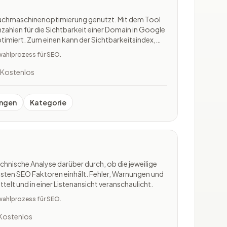
 Suchmaschinenoptimierung genutzt. Mit dem Tool
zahlen für die Sichtbarkeit einer Domain in Google
ptimiert. Zum einen kann der Sichtbarkeitsindex,
ds verlässlich mithilfe von SISTRIX gemessen
wahlprozess für SEO.
glicht
Kostenlos
ngen
Kategorie
technische Analyse darüber durch, ob die jeweilige
gsten SEO Faktoren einhält. Fehler, Warnungen und
telt und in einer Listenansicht veranschaulicht.
wahlprozess für SEO.
Kostenlos