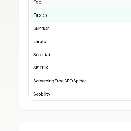
Tool
Tubics
SEMrush
ahrefs
Serpstat
SISTRIX
Screaming Frog SEO Spider
Seobility