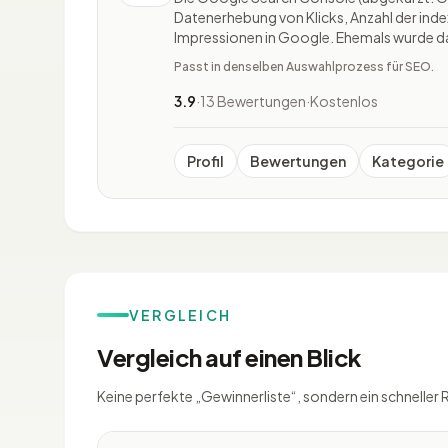
Datenerhebung von Klicks, Anzahl der inde
Impressionen in Google. Ehemals wurde 
Webmaster Tools genannt. Demnach ist die
Passt in denselben Auswahlprozess für SEO.
Goog
3.9
·
13 Bewertungen
·
Kostenlos
Profil
Bewertungen
Kategorie
VERGLEICH
Vergleich auf einen Blick
Keine perfekte „Gewinnerliste“, sondern ein schneller 