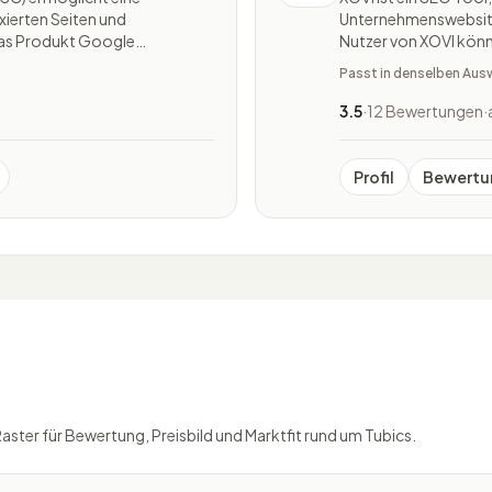
xierten Seiten und
Unternehmenswebsite
das Produkt Google
Nutzer von XOVI könn
 Bewertung hier auch als
Website über Suchmas
Passt in denselben Aus
le Webmaster Tools Review gültig. Mit Google Search
relevanten Daten rund
3.5
·
12 Bewertungen
·
Profil
Bewertu
Raster für Bewertung, Preisbild und Marktfit rund um Tubics.