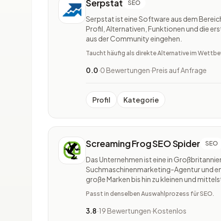
Serpstat
SEO
Serpstat ist eine Software aus dem Bereic
Profil, Alternativen, Funktionen und die e
aus der Community eingehen.
Taucht häufig als direkte Alternative im Wett
0.0
·
0 Bewertungen
·
Preis auf Anfrage
Profil
Kategorie
Screaming Frog SEO Spider
SEO
Das Unternehmen ist eine in Großbritannie
Suchmaschinenmarketing-Agentur und ent
große Marken bis hin zu kleinen und mitte
Tool Screaming Frog SEO Spider hilft Unt
Passt in denselben Auswahlprozess für SEO.
verbessern. Tausende von SEOs und SEO
3.8
·
19 Bewertungen
·
Kostenlos