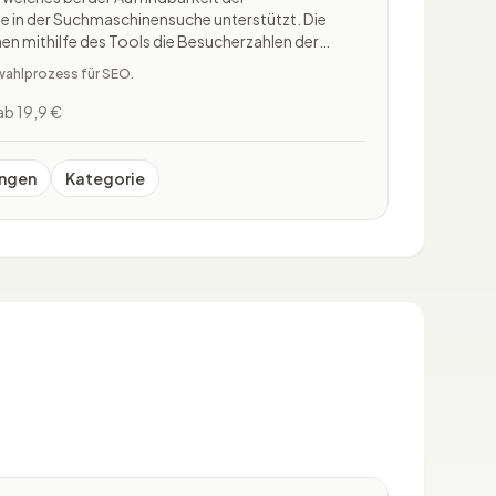
 in der Suchmaschinensuche unterstützt. Die
en mithilfe des Tools die Besucherzahlen der
chinen maximieren. XOVI beinhaltet alle
wahlprozess für SEO.
 um das Online Marketing, die gan
ab 19,9 €
ngen
Kategorie