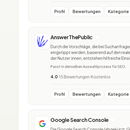
Profil
Bewertungen
Kategorie
AnswerThePublic
Durch die Vorschläge, die bei Suchanfrag
eingetippt werden, basierend auf den rea
der Nutzer:innen, entstehen hilfreiche Ein
Themenbereich für potentielle Besucher b
Passt in denselben Auswahlprozess für SEO.
AnswerThePublic erstellt für d
4.0
·
15 Bewertungen
·
Kostenlos
Profil
Bewertungen
Kategorie
Google Search Console
Die Google Search Console (abgekürzt: G