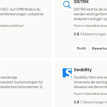
SISTRIX
h SEO. Auf OMKI findest du
SISTRIX wird für die
rsten Bewertungen, sobald sie
werden wichtige Kenn
analysiert und ggf. o
aber auch die Keywor
bewerbsumfeld auf.
Passt in denselben Aus
werden. SISTRIX ermö
3.8
·
34 Bewertungen
·
Profil
Bewertu
Seobility
n ansässige
Seobility führt eine 
wickelt Suchstrategien für
Unterseite die wichti
lständischen Unternehmen. Das
Hinweise werden ermit
ernehmen dabei, SEO zu
Passt in denselben Aus
-Agenturen
3.8
·
17 Bewertungen
·