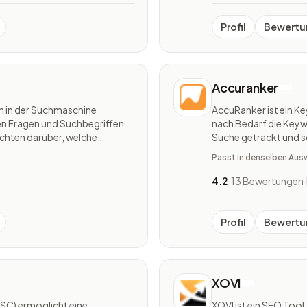
Profil
Bewertu
Accuranker
en in der Suchmaschine
AccuRanker ist ein K
len Fragen und Suchbegriffen
nach Bedarf die Key
sichten darüber, welche
Suche getrackt und s
zw. Kunden von Interesse sind.
Passt in denselben Aus
4.2
·
13 Bewertungen
·
Profil
Bewertu
XOVI
SC) ermöglicht eine
XOVI ist ein SEO Tool