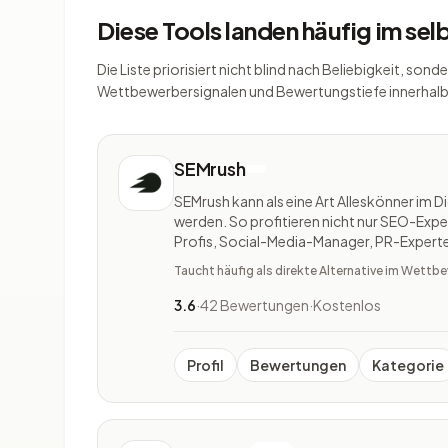
Diese Tools landen häufig im se
Die Liste priorisiert nicht blind nach Beliebigkeit, so
Wettbewerbersignalen und Bewertungstiefe innerhalb
SEMrush
SEMrush kann als eine Art Alleskönner im D
werden. So profitieren nicht nur SEO-Exp
Profis, Social-Media-Manager, PR-Exper
Experten. In den letzten 12 Jahren hat sich 
Taucht häufig als direkte Alternative im Wett
in-One-Marketing-Suite entwic
3.6
·
42 Bewertungen
·
Kostenlos
Profil
Bewertungen
Kategorie