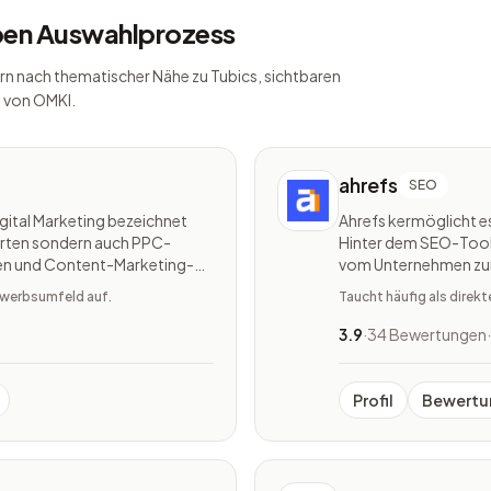
lben Auswahlprozess
ndern nach thematischer Nähe zu Tubics, sichtbaren
 von OMKI.
ahrefs
SEO
igital Marketing bezeichnet
Ahrefs kermöglicht es
erten sondern auch PPC-
Hinter dem SEO-Tool 
ten und Content-Marketing-
vom Unternehmen zum 
SEMrush wahrlich zu einer All-
aufgebaut. Ahrefs bei
bewerbsumfeld auf.
Taucht häufig als direk
Audit, Rank Tracker, 
3.9
·
34 Bewertungen
·
Profil
Bewertu