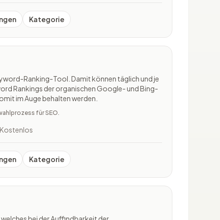
ngen
Kategorie
eyword-Ranking-Tool. Damit können täglich und je
word Rankings der organischen Google- und Bing-
omit im Auge behalten werden.
wahlprozess für SEO.
Kostenlos
ngen
Kategorie
, welches bei der Auffindbarkeit der