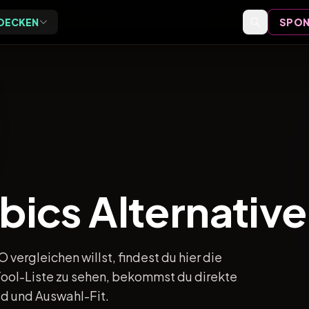
DECKEN
SPON
Exclusive
Events
ive Vor-Ort-Events für
Event-Bewertungen,
eider
Formate und Einordnung
Speaker
Speaker-Profile und Archiv
bics Alternativ
Videos
Vorträge, Tutorials und Archiv
ergleichen willst, findest du hier die
 Tool-Liste zu sehen, bekommst du direkte
ld und Auswahl-Fit.