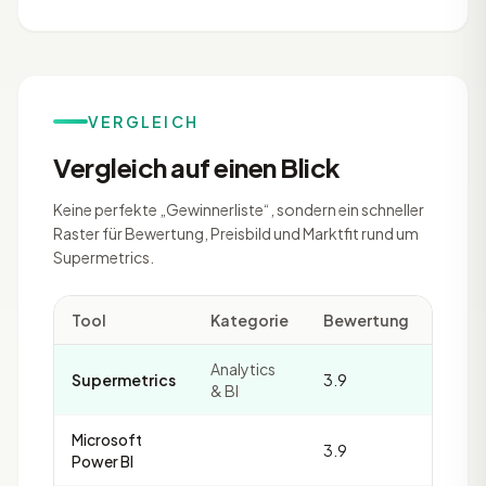
VERGLEICH
Vergleich auf einen Blick
Keine perfekte „Gewinnerliste“, sondern ein schneller
Raster für Bewertung, Preisbild und Marktfit rund um
Supermetrics.
Tool
Kategorie
Bewertung
Revi
Analytics
Supermetrics
3.9
5
& BI
Microsoft
3.9
20
Power BI