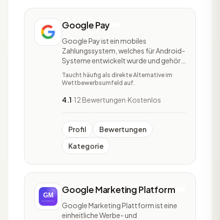
Google Pay
Google Pay ist ein mobiles
Zahlungssystem, welches für Android-
Systeme entwickelt wurde und gehört
zum US-amerikanischen Unternehmen
Taucht häufig als direkte Alternative im
Google. Es ermöglicht einfaches und
Wettbewerbsumfeld auf.
kontaktloses Bezahlen. Auch iOS
Nutzern (min. Version 9.0) der USA wird
4.1
·
12 Bewertungen
·
Kostenlos
es ermöglicht, die Zahlungsmethode
zu verwenden. Mit Google
Profil
Bewertungen
Kategorie
Google Marketing Platform
Google Marketing Plattform ist eine
einheitliche Werbe- und