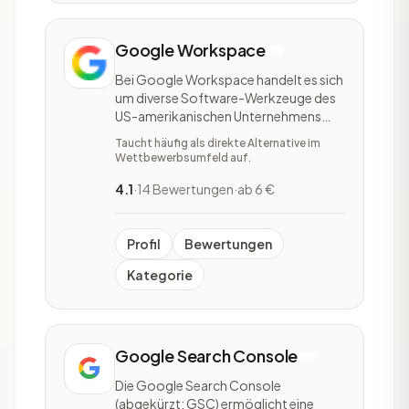
Google Workspace
Bei Google Workspace handelt es sich
um diverse Software-Werkzeuge des
US-amerikanischen Unternehmens
Google Ireland Limited. Früher war
Taucht häufig als direkte Alternative im
Google Workspace als Google Apps
Wettbewerbsumfeld auf.
for Business und Google Apps for
Work bekannt - im Jahr 2016 wurde
4.1
·
14 Bewertungen
·
ab 6 €
dies dann zur GSuite, welche nun seit
2020 den Namen Google Wo
Profil
Bewertungen
Kategorie
Google Search Console
Die Google Search Console
(abgekürzt: GSC) ermöglicht eine