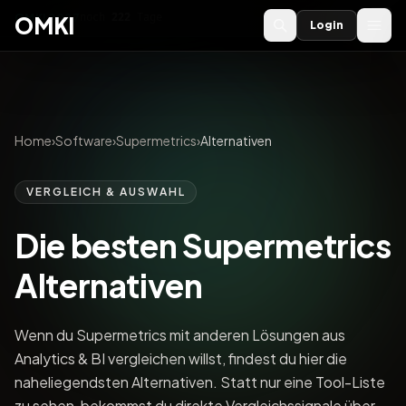
OMKI 2027
noch
222
Tage
→
OMKI
Login
Home
›
Software
›
Supermetrics
›
Alternativen
VERGLEICH & AUSWAHL
Die besten Supermetrics
Alternativen
Wenn du Supermetrics mit anderen Lösungen aus
Analytics & BI vergleichen willst, findest du hier die
naheliegendsten Alternativen. Statt nur eine Tool-Liste
zu sehen, bekommst du direkte Vergleichssignale über