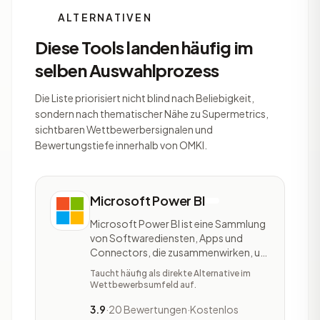
ALTERNATIVEN
Diese Tools landen häufig im
selben Auswahlprozess
Die Liste priorisiert nicht blind nach Beliebigkeit,
sondern nach thematischer Nähe zu Supermetrics,
sichtbaren Wettbewerbersignalen und
Bewertungstiefe innerhalb von OMKI.
Microsoft Power BI
Microsoft Power BI ist eine Sammlung
von Softwarediensten, Apps und
Connectors, die zusammenwirken, um
Datenquellen, die bislang nicht
Taucht häufig als direkte Alternative im
verbundenen sind, in kohärente, visuell
Wettbewerbsumfeld auf.
überzeugende und interaktive
Einblicke umzuwandeln. Es besteht aus
3.9
·
20 Bewertungen
·
Kostenlos