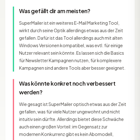
Was gefällt dir am meisten?
SuperMailer ist ein weiteres E-Mail Marketing Tool,
wirkt durch seine Optik allerdings etwas aus der Zeit
gefallen. Dafür ist das Tool allerdings auch mit alten
Windows Versionen kompatibel, was evtl. für einige
Nutzer relevant sein könnte. Es lassen sich die Basics
für Newsletter Kampagnen nutzen, für komplexere
Kampagnen sind andere Tools aber besser geeignet.
Was könnte konkret noch verbessert
werden?
Wie gesagt ist SuperMailer optisch etwas aus der Zeit
gefallen, was für viele Nutzer ungewohnt und nicht
intuitiv sein dürfte. Allerdings bietet diese Schwäche
auch einen großen Vorteil: im Gegensatz zur
modernen Konkurrenz gibt es kein Abomodell,