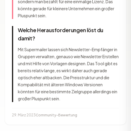
sondern man bezahlt für eine einmalige Lizenz. Das
könnte gerade für kleinere Unternehmen ein großer
Pluspunkt sein.
Welche Herausforderungen löst du
damit?
Mit Supermailer lassen sich Newsletter-Empfänger in
Gruppen verwalten, genauso wie Newsletter Erstellen
und mit Hilfe von Vorlagen designen. Das Tool gibt es
bereits relativ lange, es wirkt daher auch gerade
optisch eher altbacken. Die Preisstruktur und die
Kompabilität mit älteren Windows Versionen
könnten für eine bestimmte Zielgruppe allerdings ein
großer Pluspunkt sein.
29. März 2023
Community-Bewertung