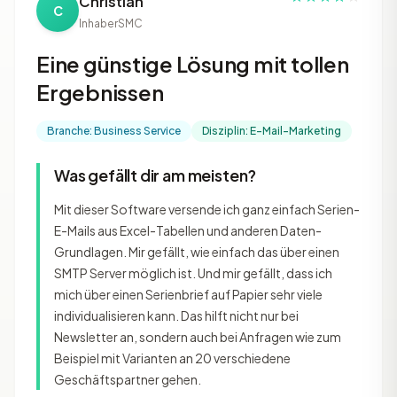
Christian
C
Inhaber
SMC
Eine günstige Lösung mit tollen
Ergebnissen
Branche: Business Service
Disziplin: E-Mail-Marketing
Was gefällt dir am meisten?
Mit dieser Software versende ich ganz einfach Serien-
E-Mails aus Excel-Tabellen und anderen Daten-
Grundlagen. Mir gefällt, wie einfach das über einen
SMTP Server möglich ist. Und mir gefällt, dass ich
mich über einen Serienbrief auf Papier sehr viele
individualisieren kann. Das hilft nicht nur bei
Newsletter an, sondern auch bei Anfragen wie zum
Beispiel mit Varianten an 20 verschiedene
Geschäftspartner gehen.