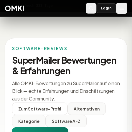
OMKI 2027
noch
223
Tage
→
OMKI
Login
SOFTWARE-REVIEWS
SuperMailer Bewertungen
& Erfahrungen
Alle OMKI-Bewertungen zu SuperMailer auf einen
Blick — echte Erfahrungen und Einschätzungen
aus der Community.
Zum Software-Profil
Alternativen
Kategorie
Software A-Z