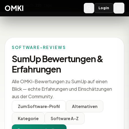
OMKI 2027
noch
220
Tage
→
OMKI
Login
SOFTWARE-REVIEWS
SumUp Bewertungen &
Erfahrungen
Alle OMKI-Bewertungen zu SumUp auf einen
Blick — echte Erfahrungen und Einschätzungen
aus der Community.
Zum Software-Profil
Alternativen
Kategorie
Software A-Z