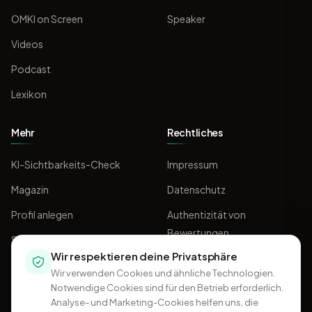
OMKI on Screen
Speaker
Videos
Podcast
Lexikon
Mehr
Rechtliches
KI-Sichtbarkeits-Check
Impressum
Magazin
Datenschutz
Profil anlegen
Authentizität von
Bewertungen
Sponsoring
Wir respektieren deine Privatsphäre
AGB
Wir verwenden Cookies und ähnliche Technologien.
Notwendige Cookies sind für den Betrieb erforderlich.
Analyse- und Marketing-Cookies helfen uns, die