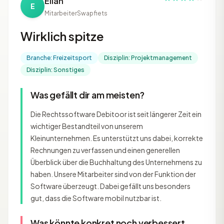
Elian
E
Mitarbeiter
Swapfiets
Wirklich spitze
Branche: Freizeitsport
Disziplin: Projektmanagement
Disziplin: Sonstiges
Was gefällt dir am meisten?
Die Rechtssoftware Debitoor ist seit längerer Zeit ein
wichtiger Bestandteil von unserem
Kleinunternehmen. Es unterstützt uns dabei, korrekte
Rechnungen zu verfassen und einen generellen
Überblick über die Buchhaltung des Unternehmens zu
haben. Unsere Mitarbeiter sind von der Funktion der
Software überzeugt. Dabei gefällt uns besonders
gut, dass die Software mobil nutzbar ist.
Was könnte konkret noch verbessert