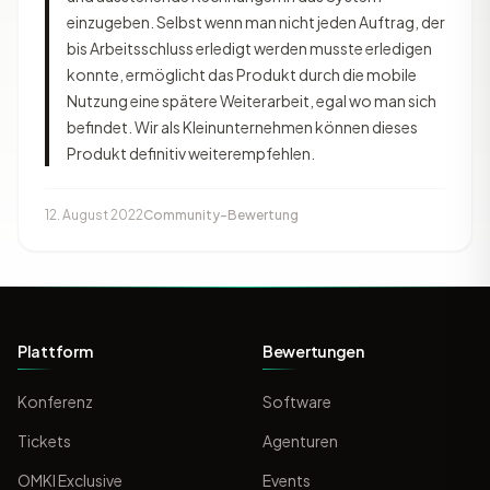
einzugeben. Selbst wenn man nicht jeden Auftrag, der
bis Arbeitsschluss erledigt werden musste erledigen
konnte, ermöglicht das Produkt durch die mobile
Nutzung eine spätere Weiterarbeit, egal wo man sich
befindet. Wir als Kleinunternehmen können dieses
Produkt definitiv weiterempfehlen.
12. August 2022
Community-Bewertung
Plattform
Bewertungen
Konferenz
Software
Tickets
Agenturen
OMKI Exclusive
Events