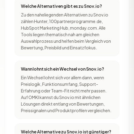
Welche Alternativen gibt es zu Snov.io?
Zu den naheliegenden Alternativen zu Snov.io
zählen Hunter, 100partnerprogramme.de,
HubSpot Marketing Hub, monday.com. Alle
Tools liegen thematisch nah am gleichen
Auswahlprozess und helfen beim Vergleich von
Bewertung, Preisbild und Einsatzfokus.
Wann lohnt sich ein Wechsel von Snov.io?
Ein Wechsel lohnt sich vor allem dann, wenn
Preislogik, Funktionsumfang, Support-
Erfahrung oder Team-Fit nicht mehr passen.
Auf OMKI kannst du Snov.io mit ähnlichen
Lösungen direkt entlang von Bewertungen,
Preissignalen und Produktprofilen vergleichen.
Welche Alternative zu Snov.io ist günstiger?