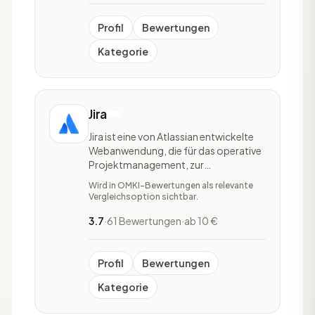
jederzeit abrufbar sind. Asana ist
vielfältig einsetzbar,
Profil
Bewertungen
Kategorie
Jira
Jira ist eine von Atlassian entwickelte
Webanwendung, die für das operative
Projektmanagement, zur
Fehlerverwaltung und
Wird in OMKI-Bewertungen als relevante
Problembehandlung genutzt wird. Das
Vergleichsoption sichtbar.
Tool wird aktuell zum einen in der
Softwareentwicklung und zum
3.7
·
61 Bewertungen
·
ab 10 €
anderen auch in nichttechnischen
Bereichen angewendet. Jira ist durch
die Vielzah
Profil
Bewertungen
Kategorie