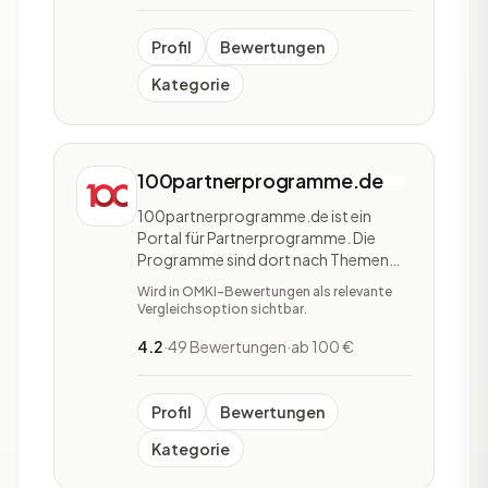
verifizieren. Hunter unterscheidet sich
durch seine transpa
Profil
Bewertungen
Kategorie
100partnerprogramme.de
100partnerprogramme.de ist ein
Portal für Partnerprogramme. Die
Programme sind dort nach Themen
wie Reise, Ernährung, Tierwelt und
Wird in OMKI-Bewertungen als relevante
Kreditkarten geordnet. Auch nach
Vergleichsoption sichtbar.
Zielgruppen können Interessenten
auswählen. Das Portal stellt prominent
4.2
·
49 Bewertungen
·
ab 100 €
die Provision pro Lead oder pro Sale
heraus. Zu den einzelnen Pr
Profil
Bewertungen
Kategorie