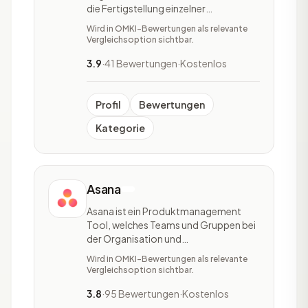
die Fertigstellung einzelner
Arbeitsschritte diverser Teams
Wird in OMKI-Bewertungen als relevante
verfolgt werden. Unternehmen haben
Vergleichsoption sichtbar.
mit monday.com die Möglichkeit ihre
eigenen Anwendungen und
3.9
·
41 Bewertungen
·
Kostenlos
Arbeitsmanagement-Software
aufzustellen. Monday.com ist eine
Cloud-basi
Profil
Bewertungen
Kategorie
Asana
Asana ist ein Produktmanagement
Tool, welches Teams und Gruppen bei
der Organisation und
Aufgabenverteilung sowie der
Wird in OMKI-Bewertungen als relevante
Verfolgung ihrer Arbeit
Vergleichsoption sichtbar.
unterstützt.Das Tool ist orts- und
geräteunabhängig nutzbar, wodurch
3.8
·
95 Bewertungen
·
Kostenlos
alle Projektmanagement-Abläufe