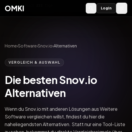
OMKI 2027
noch
223
Tage
→
OMKI
Login
Home
›
Software
›
Snov.io
›
Alternativen
VERGLEICH & AUSWAHL
Die besten Snov.io
Alternativen
Wenn du Snov.io mit anderen Lösungen aus Weitere
Software vergleichen willst, findest du hier die
naheliegendsten Alternativen. Statt nur eine Tool-Liste
zu sehen, bekommst du direkte Vergleichssignale über