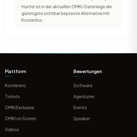
Hunter ist in der aktuellen OMKI-Datenlage die
günstigste sichtbar bepreiste Alternative mit
Kostenlos.
Plattform
Bewertungen
Konferenz
Software
Tickets
Agenturen
OMKI Exclusive
Events
OMKI on Screen
Speaker
Videos