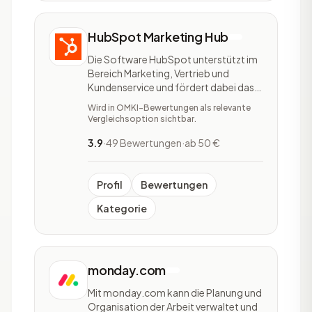
HubSpot Marketing Hub
Die Software HubSpot unterstützt im
Bereich Marketing, Vertrieb und
Kundenservice und fördert dabei das
Wachstum eines Unternehmens.
Wird in OMKI-Bewertungen als relevante
HubSpot ist in fünf Softwares
Vergleichsoption sichtbar.
unterteilt: HubSpot Marketing Hub,
HubSpot Sales Hub, HubSpot Service
3.9
·
49 Bewertungen
·
ab 50 €
Hub, HubSpot CMS Hub und HubSpot
Operations Hub. Bei der Marketing
Profil
Bewertungen
Kategorie
monday.com
Mit monday.com kann die Planung und
Organisation der Arbeit verwaltet und