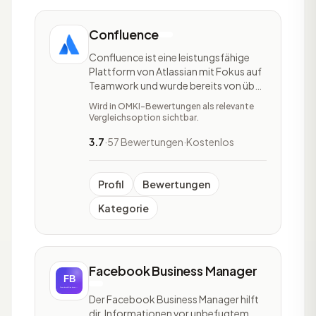
Confluence
Confluence ist eine leistungsfähige
Plattform von Atlassian mit Fokus auf
Teamwork und wurde bereits von über
40.000 Teams eingesetzt. Die
Wird in OMKI-Bewertungen als relevante
kommerzielle Wiki-Software, die vom
Vergleichsoption sichtbar.
australischen Unternehmen Atlassian
entwickelt und als Enterprise Wiki
3.7
·
57 Bewertungen
·
Kostenlos
hauptsächlich für die Dokumentation
und Kommunikation
Profil
Bewertungen
Kategorie
Facebook Business Manager
Der Facebook Business Manager hilft
dir, Informationen vor unbefugtem