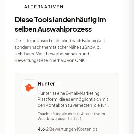
ALTERNATIVEN
Diese Tools landen häufig im
selben Auswahlprozess
Die Liste priorisiert nicht blind nach Beliebigkeit,
sondern nach thematischer Nähe zu Snov.io,
sichtbaren Wettbewerbersignalen und
Bewertungstiefe innerhalb von OMKI.
Hunter
Hunter ist eine E-Mail-Marketing
Plattform, die es ermöglicht sich mit
den Kontakten zu vernetzen, die für
sich und das Unternehmen relevant
Taucht häufig als direkte Alternative im
sind. Mit dem Tool lassen sich E-mail-
Wettbewerbsumfeld auf.
Adressen und gewünschte Domains
finden, und E-Mail-Adressen
4.6
·
2 Bewertungen
·
Kostenlos