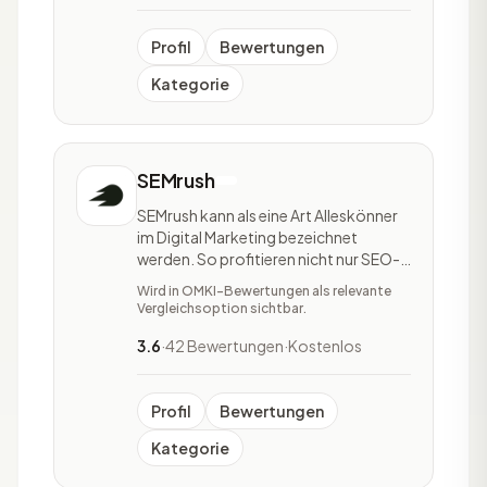
für Content-Erstellung,
Kundenanalysen, Social Media und
Werbekampagnen.
Profil
Bewertungen
Kategorie
SEMrush
SEMrush kann als eine Art Alleskönner
im Digital Marketing bezeichnet
werden. So profitieren nicht nur SEO-
Experten sondern auch PPC-Profis,
Wird in OMKI-Bewertungen als relevante
Social-Media-Manager, PR-Experten
Vergleichsoption sichtbar.
und Content-Marketing-Experten. In
den letzten 12 Jahren hat sich SEMrush
3.6
·
42 Bewertungen
·
Kostenlos
wahrlich zu einer All-in-One-
Marketing-Suite entwic
Profil
Bewertungen
Kategorie