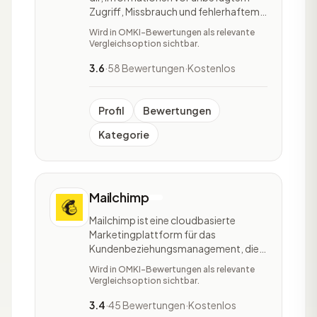
Zugriff, Missbrauch und fehlerhaftem
Umgang durch z.B. unerfahrene
Wird in OMKI-Bewertungen als relevante
Mitarbeiter zu schützen und erleichtert
Vergleichsoption sichtbar.
es dir, deine geschäftlichen Aktivitäten
zu organisieren und zu verwalten. Du
3.6
·
58 Bewertungen
·
Kostenlos
kannst deinen Mitarbeitern individuelle
Rolle
Profil
Bewertungen
Kategorie
Mailchimp
Mailchimp ist eine cloudbasierte
Marketingplattform für das
Kundenbeziehungsmanagement, die
sich vornehmlich an kleine
Wird in OMKI-Bewertungen als relevante
Unternehmen richtet und diese bei
Vergleichsoption sichtbar.
ihrem Wachstum unterstützen soll. Die
Plattform bietet unter anderem Tools
3.4
·
45 Bewertungen
·
Kostenlos