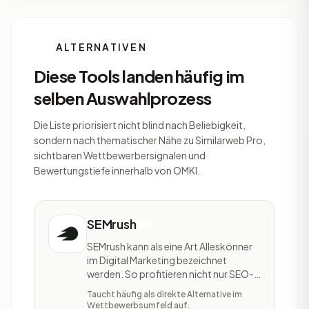
ALTERNATIVEN
Diese Tools landen häufig im
selben Auswahlprozess
Die Liste priorisiert nicht blind nach Beliebigkeit,
sondern nach thematischer Nähe zu Similarweb Pro,
sichtbaren Wettbewerbersignalen und
Bewertungstiefe innerhalb von OMKI.
SEMrush
SEMrush kann als eine Art Alleskönner
im Digital Marketing bezeichnet
werden. So profitieren nicht nur SEO-
Experten sondern auch PPC-Profis,
Taucht häufig als direkte Alternative im
Social-Media-Manager, PR-Experten
Wettbewerbsumfeld auf.