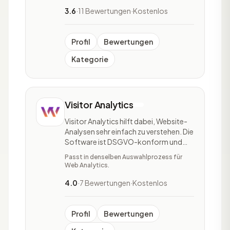
Touchpoints hinweg mit den Kunden
zu interagieren, unabhängig ob paid
3.6
·
11 Bewertungen
·
Kostenlos
oder organic Channel. Additiv hilft
Falcon.io individualis
Profil
Bewertungen
Kategorie
Visitor Analytics
Visitor Analytics hilft dabei, Website-
Analysen sehr einfach zu verstehen. Die
Software ist DSGVO-konform und
bietet eine unkomplizierte User-
Passt in denselben Auswahlprozess für
Experience durch statistische
Web Analytics.
Dashboards, simple Visualisierungen
und leistungsbasierte
4.0
·
7 Bewertungen
·
Kostenlos
Gegenüberstellungen. Visitor
Analytics zeigt einem die
Besucherpfade u
Profil
Bewertungen