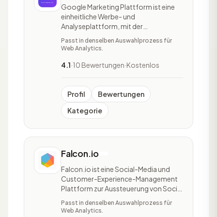
Google Marketing Plattform ist eine
einheitliche Werbe- und
Analyseplattform, mit der
Benutzer:innen die Möglichkeit haben,
Passt in denselben Auswahlprozess für
als Team enger zusammenzuarbeiten.
Web Analytics.
Die Plattform baut auf DoubleClick
und die Google Analytics 360 Suite
4.1
·
10 Bewertungen
·
Kostenlos
auf, welche integriert werden müssen.
Durch die Google Marketing Platt
Profil
Bewertungen
Kategorie
Falcon.io
Falcon.io ist eine Social-Media und
Customer-Experience-Management
Plattform zur Aussteuerung von Social
Media Aktivitäten. Falcon.io hilft
Passt in denselben Auswahlprozess für
Marketer über alle Social-Media
Web Analytics.