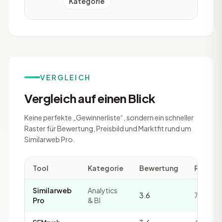
Kategorie
VERGLEICH
Vergleich auf einen Blick
Keine perfekte „Gewinnerliste“, sondern ein schneller
Raster für Bewertung, Preisbild und Marktfit rund um
Similarweb Pro.
Tool
Kategorie
Bewertung
Review
Similarweb
Analytics
3.6
7
Pro
& BI