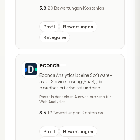
geben Aufschluss über die Interaktion
der Besucher mit der eigenen
3.8
·
20 Bewertungen
·
Kostenlos
Webseite. Dadurch erhebt Google
seine Daten und wertet diese
Profil
Bewertungen
Kategorie
econda
Econda Analytics ist eine Software-
as-a-Service Lösung (SaaS), die
cloudbasiert arbeitet und eine
einfache und schnelle Integrierung in
Passt in denselben Auswahlprozess für
Shopsysteme, Plattformen und
Web Analytics.
Webseiten bietet. Die Hauptfunktion
des Tools ist die TÜV-zertifizierte und
3.6
·
19 Bewertungen
·
Kostenlos
datenschutzkonforme Webanalyse,
die dabei hilft die Kund:in
Profil
Bewertungen