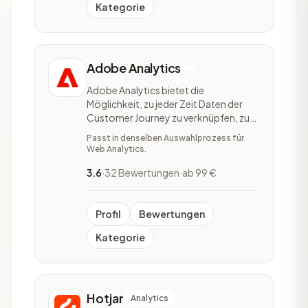
Kategorie
Adobe Analytics
Adobe Analytics bietet die
Möglichkeit, zu jeder Zeit Daten der
Customer Journey zu verknüpfen, zu
analysieren und abzugleichen. Zudem
Passt in denselben Auswahlprozess für
spricht das Unternehmen von einem
Web Analytics.
ROI von 224%. Alle Daten lassen sich
an einem gesammelten Ort
3.6
·
32 Bewertungen
·
ab 99 €
zusammenfassen, wodurch das “Silo-
Denken” aufgelöst werden soll. Adob
Profil
Bewertungen
Kategorie
Hotjar
Analytics