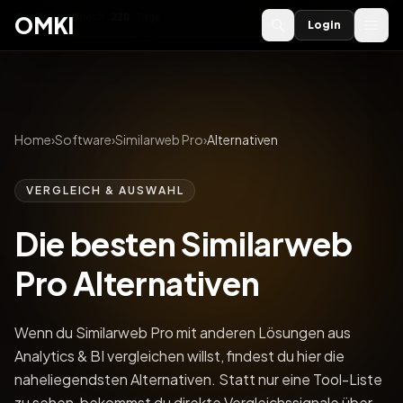
OMKI 2027
noch
220
Tage
→
OMKI
Login
Home
›
Software
›
Similarweb Pro
›
Alternativen
VERGLEICH & AUSWAHL
Die besten Similarweb
Pro Alternativen
Wenn du Similarweb Pro mit anderen Lösungen aus
Analytics & BI vergleichen willst, findest du hier die
naheliegendsten Alternativen. Statt nur eine Tool-Liste
zu sehen, bekommst du direkte Vergleichssignale über