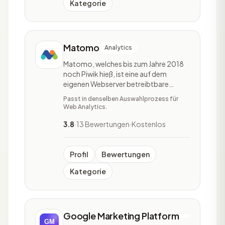
Kategorie
Matomo
Analytics
Matomo, welches bis zum Jahre 2018
noch Piwik hieß, ist eine auf dem
eigenen Webserver betreibtbare
Webanalyse, welches die
Passt in denselben Auswahlprozess für
Webseitenbesucher:innen trackt. Es ist
Web Analytics.
eines der am häufigsten Verwendeten
Webanalyse Tools. Matomo ist
3.8
·
13 Bewertungen
·
Kostenlos
OpenSource, was bedeutet, dass es
kostenfrei auf dem eigenen Webserver
b
Profil
Bewertungen
Kategorie
Google Marketing Platform