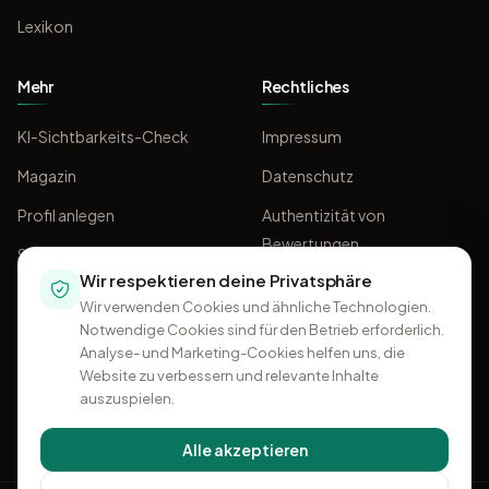
Lexikon
Mehr
Rechtliches
KI-Sichtbarkeits-Check
Impressum
Magazin
Datenschutz
Profil anlegen
Authentizität von
Bewertungen
Sponsoring
Wir respektieren deine Privatsphäre
AGB
Wir verwenden Cookies und ähnliche Technologien.
Notwendige Cookies sind für den Betrieb erforderlich.
Analyse- und Marketing-Cookies helfen uns, die
Website zu verbessern und relevante Inhalte
auszuspielen.
Alle akzeptieren