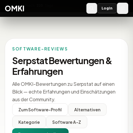
OMKI 2027
noch
220
Tage
→
OMKI
Login
SOFTWARE-REVIEWS
Serpstat Bewertungen &
Erfahrungen
Alle OMKI-Bewertungen zu Serpstat auf einen
Blick — echte Erfahrungen und Einschätzungen
aus der Community.
Zum Software-Profil
Alternativen
Kategorie
Software A-Z