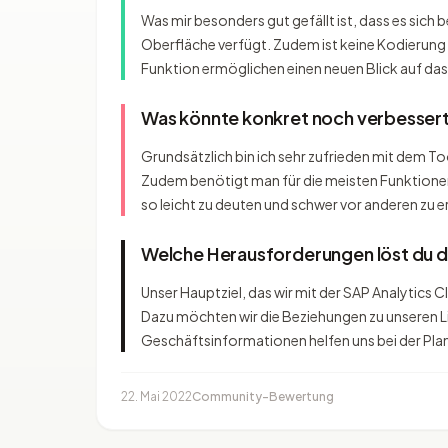
Was mir besonders gut gefällt ist, dass es sich 
Oberfläche verfügt. Zudem ist keine Kodierung e
Funktion ermöglichen einen neuen Blick auf da
Was könnte konkret noch verbesser
Grundsätzlich bin ich sehr zufrieden mit dem To
Zudem benötigt man für die meisten Funktionen 
so leicht zu deuten und schwer vor anderen zu e
Welche Herausforderungen löst du 
Unser Hauptziel, das wir mit der SAP Analytics 
Dazu möchten wir die Beziehungen zu unseren L
Geschäftsinformationen helfen uns bei der Pla
22. Mai 2022
Community-Bewertung