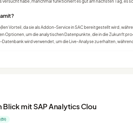
 es versucht habe, manchmal funktioniert es gut am nächsten Tag, es sc
damit?
ßen Vorteil, da sie als Addon-Service in SAC bereitgestellt wird, währe
esten Optionen, um die analytischen Datenpunkte, die in die Zukunft p
Datenbank wird verwendet, um die Live-Analyse zu erhalten, während 
Blick mit SAP Analytics Clou
(BI)