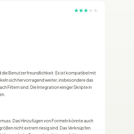
 die Benutzerfreundlichkeit. Es ist kompatibel mit
ckeln sich hervorragend weiter, insbesondere das
 Filtern sind. Die Integration einiger Skripte in
en.
rn muss. Das Hinzufügen von Formeln könnte auch
ößen nicht extrem riesig sind. Das Verknüpfen