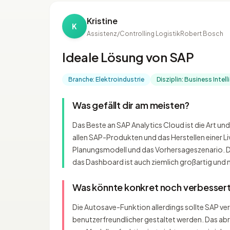
Kristine
K
Assistenz/Controlling Logistik
Robert Bosch
Ideale Lösung von SAP
Branche: Elektroindustrie
Disziplin: Business Intell
Was gefällt dir am meisten?
Das Beste an SAP Analytics Cloud ist die Art un
allen SAP-Produkten und das Herstellen einer L
Planungsmodell und das Vorhersageszenario. Die v
das Dashboard ist auch ziemlich großartig und
Was könnte konkret noch verbesser
Die Autosave-Funktion allerdings sollte SAP v
benutzerfreundlicher gestaltet werden. Das ab