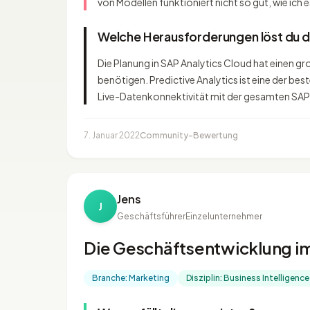
von Modellen funktioniert nicht so gut, wie ich
Welche Herausforderungen löst du 
Die Planung in SAP Analytics Cloud hat einen gro
benötigen. Predictive Analytics ist eine der b
Live-Datenkonnektivität mit der gesamten SAP-
7. Januar 2022
Community-Bewertung
Jens
J
Geschäftsführer
Einzelunternehmer
Die Geschäftsentwicklung im 
Branche: Marketing
Disziplin: Business Intelligence 