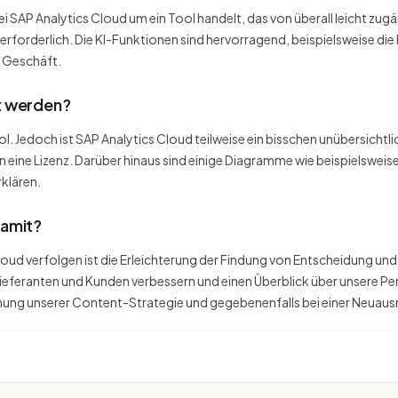
bei SAP Analytics Cloud um ein Tool handelt, das von überall leicht zug
rforderlich. Die KI-Funktionen sind hervorragend, beispielsweise die 
s Geschäft.
t werden?
ol. Jedoch ist SAP Analytics Cloud teilweise ein bisschen unübersichtl
eine Lizenz. Darüber hinaus sind einige Diagramme wie beispielsweise
rklären.
damit?
Cloud verfolgen ist die Erleichterung der Findung von Entscheidung un
ieferanten und Kunden verbessern und einen Überblick über unsere Pe
nung unserer Content-Strategie und gegebenenfalls bei einer Neuaus