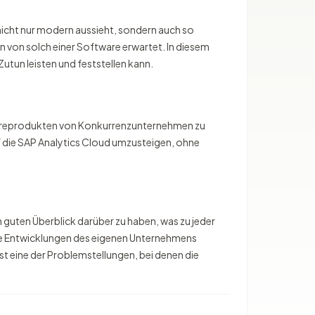
nicht nur modern aussieht, sondern auch so
 von solch einer Software erwartet. In diesem
tun leisten und feststellen kann.
twareprodukten von Konkurrenzunternehmen zu
 die SAP Analytics Cloud umzusteigen, ohne
n guten Überblick darüber zu haben, was zu jeder
ige Entwicklungen des eigenen Unternehmens
 eine der Problemstellungen, bei denen die