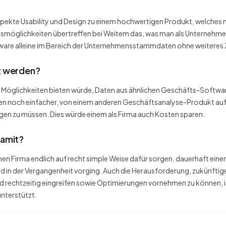
spekte Usability und Design zu einem hochwertigen Produkt, welches 
smöglichkeiten übertreffen bei Weitem das, was man als Unternehmen
ware alleine im Bereich der Unternehmensstammdaten ohne weiteres Zu
t werden?
hr Möglichkeiten bieten würde, Daten aus ähnlichen Geschäfts-Sof
n noch einfacher, von einem anderen Geschäftsanalyse-Produkt auf
gen zu müssen. Dies würde einem als Firma auch Kosten sparen.
damit?
nen Firma endlich auf recht simple Weise dafür sorgen, dauerhaft eine
nd in der Vergangenheit vorging. Auch die Herausforderung, zukünft
rechtzeitig eingreifen sowie Optimierungen vornehmen zu können, ist
unterstützt.