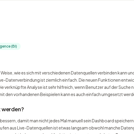
igence (BI)
d Weise, wie es sich mit verschiedenen Datenquellen verbinden kann und
ive-Datenverbindung ist ziemlich einfach. Die neuen Funktionen entwi
erknüpfte Analyse ist sehr hilfreich, wenn Benutzer auf der Suche nach
 mit den vorhandenen Beispielen kann es auch einfach umgesetzt werd
t werden?
erbessern, damit man nicht jedes Mal manuell sein Dashboard speiche
rufen aus Live-Datenquellen ist etwas langsam obwohl manche Datengr