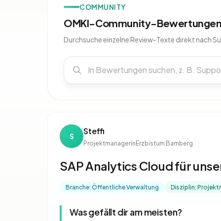
COMMUNITY
OMKI-Community-Bewertungen 
Durchsuche einzelne Review-Texte direkt nach S
Steffi
S
Projektmanagerin
Erzbistum Bamberg
SAP Analytics Cloud für un
Branche: Öffentliche Verwaltung
Disziplin: Proje
Was gefällt dir am meisten?