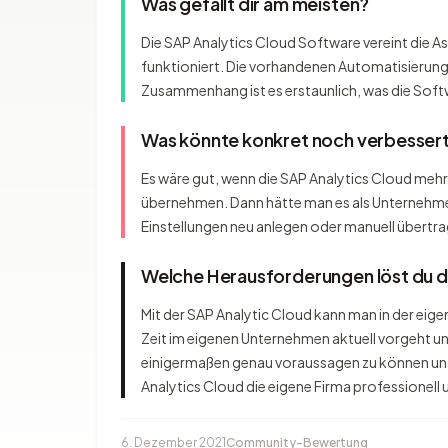
Was gefällt dir am meisten?
Die SAP Analytics Cloud Software vereint die A
funktioniert. Die vorhandenen Automatisierung
Zusammenhang ist es erstaunlich, was die Soft
Was könnte konkret noch verbesser
Es wäre gut, wenn die SAP Analytics Cloud me
übernehmen. Dann hätte man es als Unternehme
Einstellungen neu anlegen oder manuell übertra
Welche Herausforderungen löst du 
Mit der SAP Analytic Cloud kann man in der eige
Zeit im eigenen Unternehmen aktuell vorgeht u
einigermaßen genau voraussagen zu können und 
Analytics Cloud die eigene Firma professionell 
6. Dezember 2021
Community-Bewertung