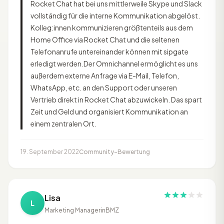
Rocket Chat hat bei uns mittlerweile Skype und Slack
vollständig für die interne Kommunikation abgelöst.
Kolleg:innen kommunizieren größtenteils aus dem
Home Office via Rocket Chat und die seltenen
Telefonanrufe untereinander können mit sipgate
erledigt werden.Der Omnichannel ermöglicht es uns
außerdem externe Anfrage via E-Mail, Telefon,
WhatsApp, etc. an den Support oder unseren
Vertrieb direkt in Rocket Chat abzuwickeln. Das spart
Zeit und Geld und organisiert Kommunikation an
einem zentralen Ort.
19. September 2022
Community-Bewertung
Lisa
L
Marketing Managerin
BMZ