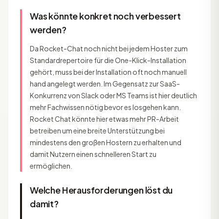
Was könnte konkret noch verbessert
werden?
Da Rocket-Chat noch nicht bei jedem Hoster zum
Standardrepertoire für die One-Klick-Installation
gehört, muss bei der Installation oft noch manuell
hand angelegt werden. Im Gegensatz zur SaaS-
Konkurrenz von Slack oder MS Teams ist hier deutlich
mehr Fachwissen nötig bevor es losgehen kann.
Rocket Chat könnte hier etwas mehr PR-Arbeit
betreiben um eine breite Unterstützung bei
mindestens den großen Hostern zu erhalten und
damit Nutzern einen schnelleren Start zu
ermöglichen.
Welche Herausforderungen löst du
damit?