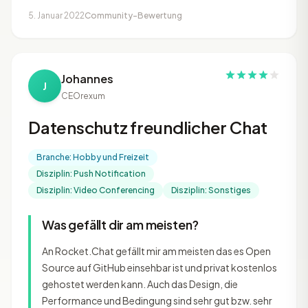
5. Januar 2022
Community-Bewertung
Johannes
J
CEO
rexum
Datenschutz freundlicher Chat
Branche: Hobby und Freizeit
Disziplin: Push Notification
Disziplin: Video Conferencing
Disziplin: Sonstiges
Was gefällt dir am meisten?
An Rocket.Chat gefällt mir am meisten das es Open
Source auf GitHub einsehbar ist und privat kostenlos
gehostet werden kann. Auch das Design, die
Performance und Bedingung sind sehr gut bzw. sehr