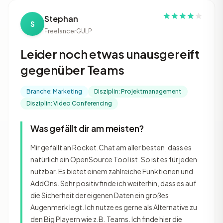
Stephan
S
Freelancer
GULP
Leider noch etwas unausgereift
gegenüber Teams
Branche: Marketing
Disziplin: Projektmanagement
Disziplin: Video Conferencing
Was gefällt dir am meisten?
Mir gefällt an Rocket.Chat am aller besten, dass es
natürlich ein OpenSource Tool ist. So ist es für jeden
nutzbar. Es bietet einem zahlreiche Funktionen und
AddOns. Sehr positiv finde ich weiterhin, dass es auf
die Sicherheit der eigenen Daten ein großes
Augenmerk legt. Ich nutze es gerne als Alternative zu
den Big Playern wie z.B. Teams. Ich finde hier die