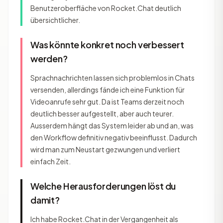
Benutzeroberfläche von Rocket.Chat deutlich
übersichtlicher.
Was könnte konkret noch verbessert
werden?
Sprachnachrichten lassen sich problemlos in Chats
versenden, allerdings fände ich eine Funktion für
Videoanrufe sehr gut. Da ist Teams derzeit noch
deutlich besser aufgestellt, aber auch teurer.
Ausserdem hängt das System leider ab und an, was
den Workflow definitiv negativ beeinflusst. Dadurch
wird man zum Neustart gezwungen und verliert
einfach Zeit.
Welche Herausforderungen löst du
damit?
Ich habe Rocket.Chat in der Vergangenheit als