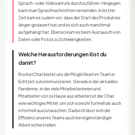
Sprach- oder Videoanrufe durchzuführen. Hingegen
kann man Sprachnachrichten versenden. In letzter
Zeit kam es zudem vor, dass der Start des Produktes
länger gedauert hat und es sich auch manchmal
aufgehängt hat. Ebenso kam es beim Austausch von
Daten oder Fotos zu Schwierigkeiten.
Welche Herausforderungen löst du
damit?
RocketChat bietet uns die Möglichkeit im Team in
Echtzeit zu kommunizieren. Gerade in der aktuellen
Pandemie, in der viele Mitarbeiterinnen und
Mitarbeiter von zu Hause aus arbeiten ist der Chat
eine wichtiges Mittel, um sich sowohl formell als auch
informell auszutauschen. Dadurch lässt sich die
Effizienz unseres Teams auch bei eigenständiger
Arbeit sicherstellen.