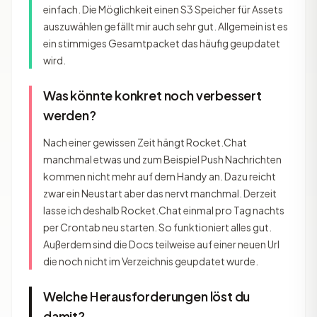
einfach. Die Möglichkeit einen S3 Speicher für Assets
auszuwählen gefällt mir auch sehr gut. Allgemein ist es
ein stimmiges Gesamtpacket das häufig geupdatet
wird.
Was könnte konkret noch verbessert
werden?
Nach einer gewissen Zeit hängt Rocket.Chat
manchmal etwas und zum Beispiel Push Nachrichten
kommen nicht mehr auf dem Handy an. Dazu reicht
zwar ein Neustart aber das nervt manchmal. Derzeit
lasse ich deshalb Rocket.Chat einmal pro Tag nachts
per Crontab neu starten. So funktioniert alles gut.
Außerdem sind die Docs teilweise auf einer neuen Url
die noch nicht im Verzeichnis geupdatet wurde.
Welche Herausforderungen löst du
damit?