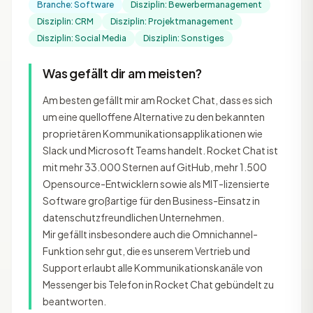
Branche: Software
Disziplin: Bewerbermanagement
Disziplin: CRM
Disziplin: Projektmanagement
Disziplin: Social Media
Disziplin: Sonstiges
Was gefällt dir am meisten?
Am besten gefällt mir am Rocket Chat, dass es sich
um eine quelloffene Alternative zu den bekannten
proprietären Kommunikationsapplikationen wie
Slack und Microsoft Teams handelt. Rocket Chat ist
mit mehr 33.000 Sternen auf GitHub, mehr 1.500
Opensource-Entwicklern sowie als MIT-lizensierte
Software großartige für den Business-Einsatz in
datenschutzfreundlichen Unternehmen.
Mir gefällt insbesondere auch die Omnichannel-
Funktion sehr gut, die es unserem Vertrieb und
Support erlaubt alle Kommunikationskanäle von
Messenger bis Telefon in Rocket Chat gebündelt zu
beantworten.