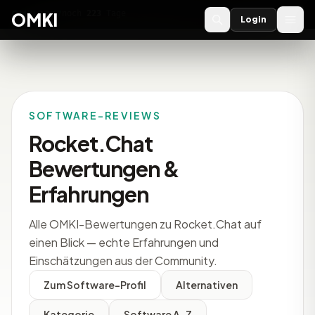
OMKI 2027
noch
223
Tage
→
OMKI
Login
SOFTWARE-REVIEWS
Rocket.Chat
Bewertungen &
Erfahrungen
Alle OMKI-Bewertungen zu Rocket.Chat auf
einen Blick — echte Erfahrungen und
Einschätzungen aus der Community.
Zum Software-Profil
Alternativen
Kategorie
Software A-Z