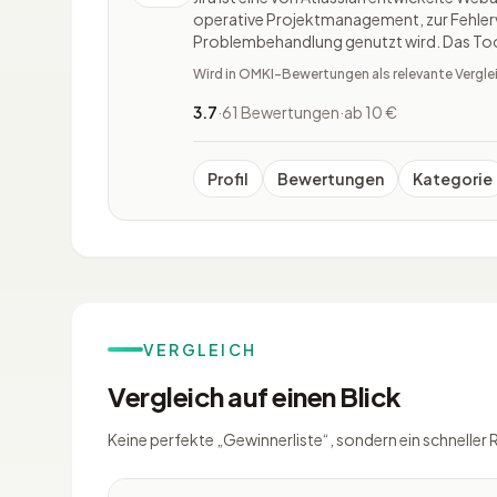
operative Projektmanagement, zur Fehler
Problembehandlung genutzt wird. Das Tool 
Softwareentwicklung und zum anderen auc
Wird in OMKI-Bewertungen als relevante Vergle
Bereichen angewendet. Jira ist durch die V
3.7
·
61 Bewertungen
·
ab 10 €
Profil
Bewertungen
Kategorie
VERGLEICH
Vergleich auf einen Blick
Keine perfekte „Gewinnerliste“, sondern ein schneller 