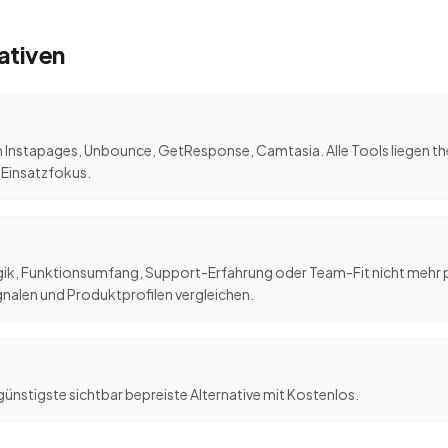
ativen
n Instapages, Unbounce, GetResponse, Camtasia. Alle Tools liegen 
 Einsatzfokus.
logik, Funktionsumfang, Support-Erfahrung oder Team-Fit nicht mehr
nalen und Produktprofilen vergleichen.
günstigste sichtbar bepreiste Alternative mit Kostenlos.