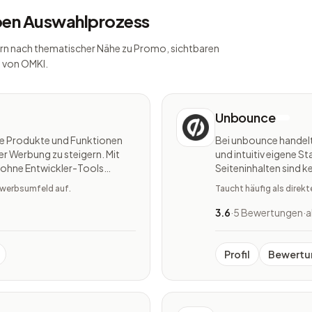
lben Auswahlprozess
ondern nach thematischer Nähe zu Promo, sichtbaren
 von OMKI.
Unbounce
rse Produkte und Funktionen
Bei unbounce handelt 
er Werbung zu steigern. Mit
und intuitiv eigene St
 ohne Entwickler-Tools
Seiteninhalten sind k
ren und mithilfe einer A/B-
sodass sich das Tool 
bewerbsumfeld auf.
Taucht häufig als direk
Startseiten mittels 
3.6
·
5 Bewertungen
·
a
Profil
Bewertu