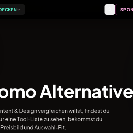
DECKEN
SPON
Exclusive
Events
ive Vor-Ort-Events für
Event-Bewertungen,
eider
Formate und Einordnung
Speaker
Speaker-Profile und Archiv
romo Alternativ
Videos
Vorträge, Tutorials und Archiv
ent & Design vergleichen willst, findest du
nur eine Tool-Liste zu sehen, bekommst du
Preisbild und Auswahl-Fit.