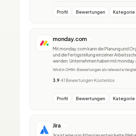
Profil
Bewertungen
Kategorie
monday.com
Mit monday.com kann die Planung und Orga
und die Fertigstellung einzelner Arbeitssch
werden. Unternehmen haben mit monday.c
eigenen Anwendungen und Arbeitsmanage
Wird in OMKI-Bewertungen als relevante Vergle
Monday.com ist eine Cloud-basi
3.9
·
41 Bewertungen
·
Kostenlos
Profil
Bewertungen
Kategorie
Jira
Jira ist eine von Atlassian entwickelte We