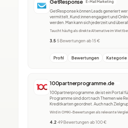
GetResponse
E-Mail Marketing
GetResponse können Leads generiert wer
vermittelt, Kund:innen engagiert und Onli
werden. Man kann sich jederzeit und überal
werden zum perfekten Zeitpunkt an die ric
Taucht häufig als direkte Alternative im Wett
Mails können einfach per Dr
3.5
·
5 Bewertungen
·
ab 15 €
Profil
Bewertungen
Kategorie
100partnerprogramme.de
100partnerprogramme.de ist ein Portal f
Programme sind dort nach Themen wie Reis
Kreditkarten geordnet. Auch nach Zielgr
auswählen. Das Portal stellt prominent die
Wird in OMKI-Bewertungen als relevante Vergle
Sale heraus. Zu den einzelnen Pr
4.2
·
49 Bewertungen
·
ab 100 €