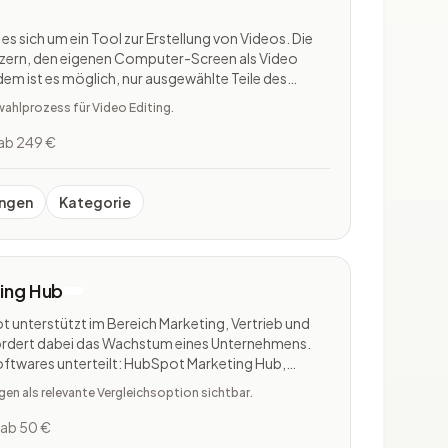
es sich um ein Tool zur Erstellung von Videos. Die
zern, den eigenen Computer-Screen als Video
m ist es möglich, nur ausgewählte Teile des
 festzuhalten. Das Tool eignet sich zudem für die
ahlprozess für Video Editing.
io-Inhalt
ab 249 €
ngen
Kategorie
ing Hub
 unterstützt im Bereich Marketing, Vertrieb und
ördert dabei das Wachstum eines Unternehmens.
Softwares unterteilt: HubSpot Marketing Hub,
HubSpot Service Hub, HubSpot CMS Hub und
n als relevante Vergleichsoption sichtbar.
Hub. Bei der Marketing
ab 50 €