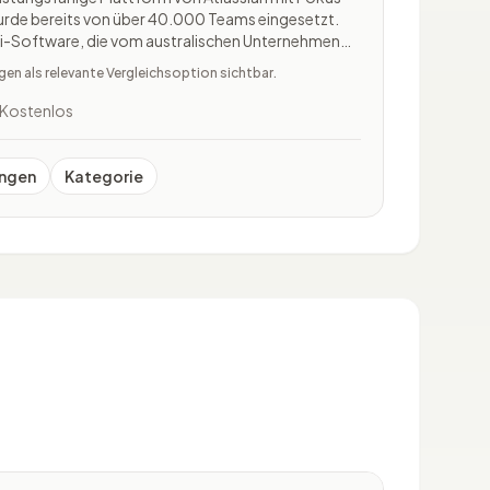
rde bereits von über 40.000 Teams eingesetzt.
i-Software, die vom australischen Unternehmen
nd als Enterprise Wiki hauptsächlich für die
n als relevante Vergleichsoption sichtbar.
 Kommunikation
Kostenlos
ngen
Kategorie