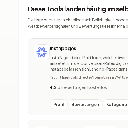
Diese Tools landen häufig im se
Die Liste priorisiert nicht blind nach Beliebigkeit, s
Wettbewerbersignalen und Bewertungstiefe innerhalb
Instapages
InstaPage ist eine Plattform, welche dive
anbietet, um die Conversion-Rates digital
Instapage lassen sich Landing-Pages ganz
erstellen. Man kann diese auch personalisie
Taucht häufig als direkte Alternative im Wett
Test-Funktion perfektionieren
4.2
·
3 Bewertungen
·
Kostenlos
Profil
Bewertungen
Kategorie