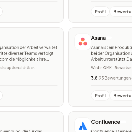
Profil
Bewertu
Asana
nisation der Arbeit verwaltet
Asana ist ein Produ
ritte diverser Teams verfolgt
bei der Organisation
om die Möglichkeit ihre
Arbeit unterstützt.Da
ment-Software aufzustellen.
wodurch alle Projekt
ichsoption sichtbar.
Wird in OMKI-Bewertunge
Asana ist vielfältig ei
3.8
·
95 Bewertungen
·
Profil
Bewertu
Confluence
banwendung, die für das
Confluence ist eine l