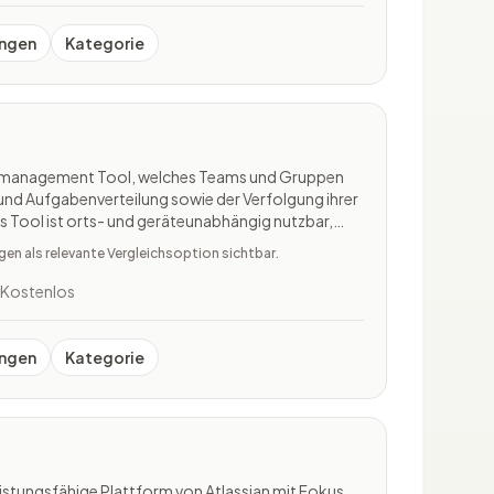
ngen
Kategorie
ktmanagement Tool, welches Teams und Gruppen
 und Aufgabenverteilung sowie der Verfolgung ihrer
s Tool ist orts- und geräteunabhängig nutzbar,
management-Abläufe jederzeit abrufbar sind.
n als relevante Vergleichsoption sichtbar.
nsetzbar,
Kostenlos
ngen
Kategorie
eistungsfähige Plattform von Atlassian mit Fokus