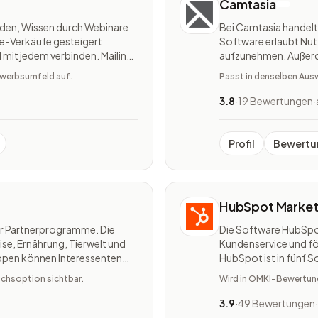
Camtasia
den, Wissen durch Webinare
Bei Camtasia handelt 
ne-Verkäufe gesteigert
Software erlaubt Nut
l mit jedem verbinden. Mailings
aufzunehmen. Außerde
htige Zielgruppe gesendet. E-
Bildschirms als Video
bewerbsumfeld auf.
Passt in denselben Ausw
Aufzeichnung von Aud
3.8
·
19 Bewertungen
·
Profil
Bewertu
HubSpot Market
ür Partnerprogramme. Die
Die Software HubSpot
e, Ernährung, Tierwelt und
Kundenservice und f
uppen können Interessenten
HubSpot ist in fünf 
 Provision pro Lead oder pro
HubSpot Sales Hub, 
ichsoption sichtbar.
Wird in OMKI-Bewertunge
HubSpot Operations 
3.9
·
49 Bewertungen
·