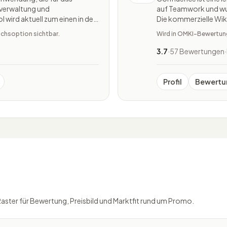
verwaltung und
auf Teamwork und wu
wird aktuell zum einen in der
Die kommerzielle Wik
h in nichttechnischen
Atlassian entwickelt u
ichsoption sichtbar.
Wird in OMKI-Bewertunge
ielzah
Dokumentation und
3.7
·
57 Bewertungen
·
Profil
Bewertu
Raster für Bewertung, Preisbild und Marktfit rund um Promo.