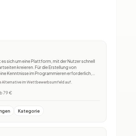
es sich um eine Plattform, mit der Nutzer schnell
artseiten kreieren. Für die Erstellung von
eine Kenntnisse im Programmieren erforderlich,
auch für Laien eignet. Nach der Kreation der
te Alternative im Wettbewerbsumfeld auf.
unbounce s
b 79 €
ngen
Kategorie