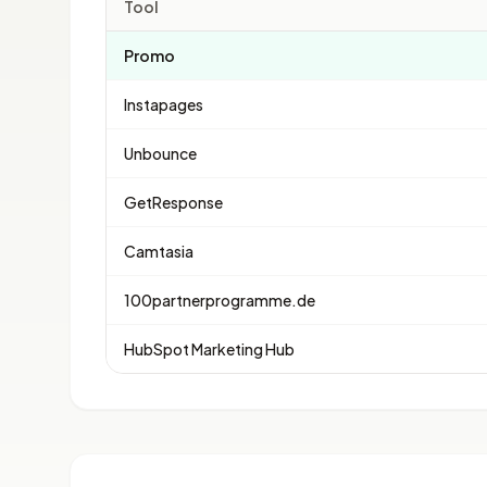
Tool
Promo
Instapages
Unbounce
GetResponse
Camtasia
100partnerprogramme.de
HubSpot Marketing Hub