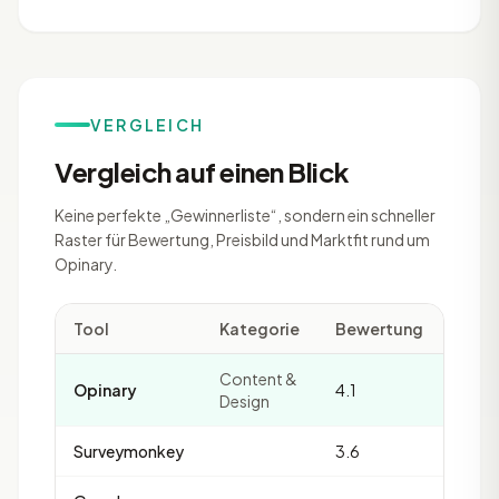
VERGLEICH
Vergleich auf einen Blick
Keine perfekte „Gewinnerliste“, sondern ein schneller
Raster für Bewertung, Preisbild und Marktfit rund um
Opinary.
Tool
Kategorie
Bewertung
Revi
Content &
Opinary
4.1
2
Design
Surveymonkey
3.6
22