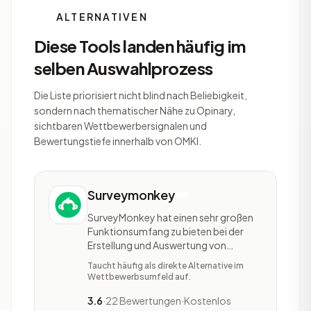
ALTERNATIVEN
Diese Tools landen häufig im
selben Auswahlprozess
Die Liste priorisiert nicht blind nach Beliebigkeit,
sondern nach thematischer Nähe zu Opinary,
sichtbaren Wettbewerbersignalen und
Bewertungstiefe innerhalb von OMKI.
Surveymonkey
SurveyMonkey hat einen sehr großen
Funktionsumfang zu bieten bei der
Erstellung und Auswertung von
Umfragen. In der kostenlosen Version
Taucht häufig als direkte Alternative im
eignet sich SurveyMonkey im besten
Wettbewerbsumfeld auf.
Fall fürs Kennenlernen und
reinschnuppern. Der Online Service von
3.6
·
22 Bewertungen
·
Kostenlos