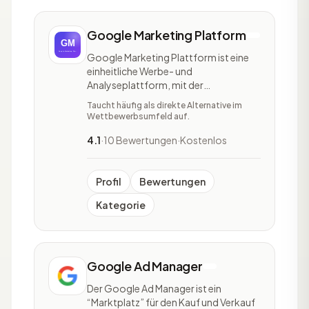
Google Marketing Platform
Google Marketing Plattform ist eine
einheitliche Werbe- und
Analyseplattform, mit der
Benutzer:innen die Möglichkeit haben,
Taucht häufig als direkte Alternative im
als Team enger zusammenzuarbeiten.
Wettbewerbsumfeld auf.
Die Plattform baut auf DoubleClick
und die Google Analytics 360 Suite
4.1
·
10 Bewertungen
·
Kostenlos
auf, welche integriert werden müssen.
Durch die Google Marketing Platt
Profil
Bewertungen
Kategorie
Google Ad Manager
Der Google Ad Manager ist ein
“Marktplatz” für den Kauf und Verkauf