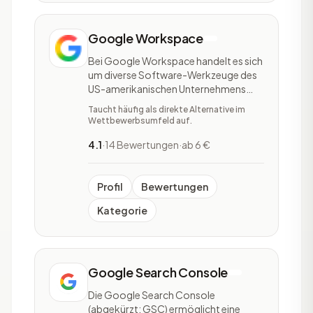
Google Workspace
Bei Google Workspace handelt es sich
um diverse Software-Werkzeuge des
US-amerikanischen Unternehmens
Google Ireland Limited. Früher war
Taucht häufig als direkte Alternative im
Google Workspace als Google Apps
Wettbewerbsumfeld auf.
for Business und Google Apps for
Work bekannt - im Jahr 2016 wurde
4.1
·
14 Bewertungen
·
ab 6 €
dies dann zur GSuite, welche nun seit
2020 den Namen Google Wo
Profil
Bewertungen
Kategorie
Google Search Console
Die Google Search Console
(abgekürzt: GSC) ermöglicht eine