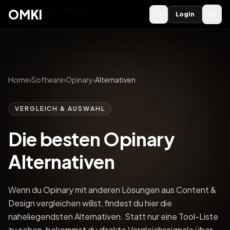
OMKI 2027
noch
222
Tage
→
OMKI
Login
Home
›
Software
›
Opinary
›
Alternativen
VERGLEICH & AUSWAHL
Die besten Opinary
Alternativen
Wenn du Opinary mit anderen Lösungen aus Content &
Design vergleichen willst, findest du hier die
naheliegendsten Alternativen. Statt nur eine Tool-Liste
zu sehen, bekommst du direkte Vergleichssignale über