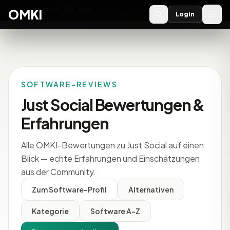
OMKI 2027
noch
219
Tage
→
OMKI
Login
SOFTWARE-REVIEWS
Just Social Bewertungen &
Erfahrungen
Alle OMKI-Bewertungen zu Just Social auf einen
Blick — echte Erfahrungen und Einschätzungen
aus der Community.
Zum Software-Profil
Alternativen
Kategorie
Software A-Z