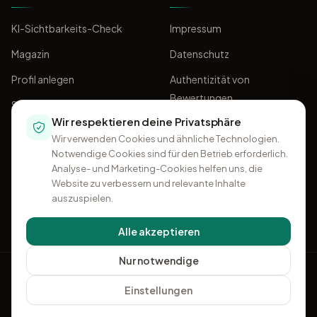
KI-Sichtbarkeits-Check
Impressum
Magazin
Datenschutz
Profil anlegen
Authentizität von
Bewertungen
Sponsoring
Wir respektieren deine Privatsphäre
AGB
Wir verwenden Cookies und ähnliche Technologien.
Notwendige Cookies sind für den Betrieb erforderlich.
Analyse- und Marketing-Cookies helfen uns, die
Website zu verbessern und relevante Inhalte
auszuspielen.
Alle akzeptieren
Nur notwendige
OMKI
Einstellungen
+49 541 96 32 50 96
·
Kontakt
Ein Projekt von
Think11