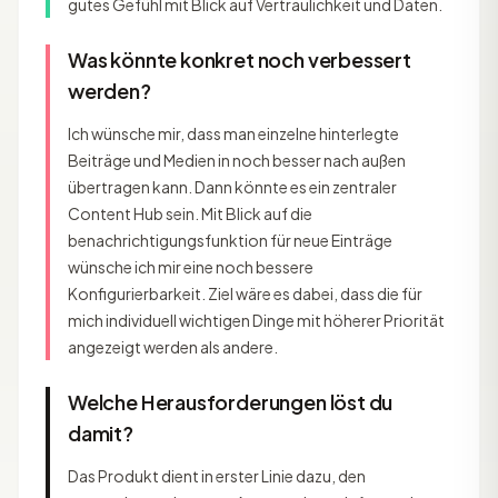
gutes Gefühl mit Blick auf Vertraulichkeit und Daten.
Was könnte konkret noch verbessert
werden?
Ich wünsche mir, dass man einzelne hinterlegte
Beiträge und Medien in noch besser nach außen
übertragen kann. Dann könnte es ein zentraler
Content Hub sein. Mit Blick auf die
benachrichtigungsfunktion für neue Einträge
wünsche ich mir eine noch bessere
Konfigurierbarkeit. Ziel wäre es dabei, dass die für
mich individuell wichtigen Dinge mit höherer Priorität
angezeigt werden als andere.
Welche Herausforderungen löst du
damit?
Das Produkt dient in erster Linie dazu, den