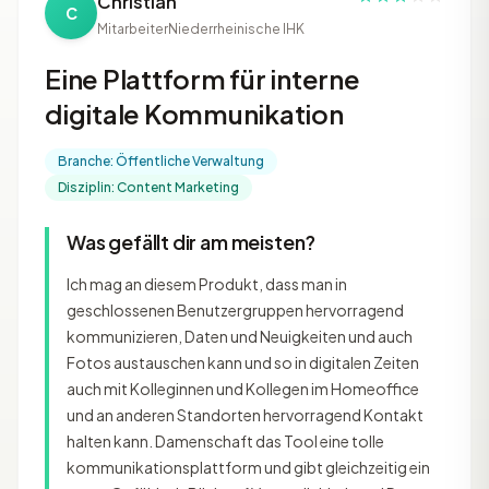
Christian
C
Mitarbeiter
Niederrheinische IHK
Eine Plattform für interne
digitale Kommunikation
Branche: Öffentliche Verwaltung
Disziplin: Content Marketing
Was gefällt dir am meisten?
Ich mag an diesem Produkt, dass man in
geschlossenen Benutzergruppen hervorragend
kommunizieren, Daten und Neuigkeiten und auch
Fotos austauschen kann und so in digitalen Zeiten
auch mit Kolleginnen und Kollegen im Homeoffice
und an anderen Standorten hervorragend Kontakt
halten kann. Damenschaft das Tool eine tolle
kommunikationsplattform und gibt gleichzeitig ein