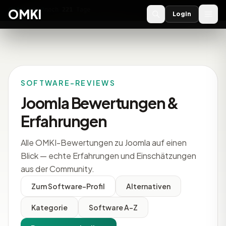
OMKI 2027
noch
221
Tage
→
OMKI
Login
SOFTWARE-REVIEWS
Joomla Bewertungen &
Erfahrungen
Alle OMKI-Bewertungen zu Joomla auf einen
Blick — echte Erfahrungen und Einschätzungen
aus der Community.
Zum Software-Profil
Alternativen
Kategorie
Software A-Z