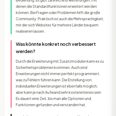
Bedienung. Es gibt zahlreiche Erweiterungen, mit
denen die Standardfunktionen erweitert werden
können. Bei Fragen oder Problemen hilft die große
Community. Praktisch ist auch die Mehrsprachigkeit,
mit der sich Websites für mehrere Länder bequem
realisieren lassen.
Was könnte konkret noch verbessert
werden?
Durch die Erweiterung mit Zusatzmodulen kann es zu
Sicherheitsproblemen kommen. Auch sind
Erweiterungen nicht immer perfekt programmiert,
was zu Fehlern führen kann. Die Erstellung von
individuellen Erweiterungen ist ebenfalls möglich,
aber kann je nach Aufwand sehr kostenintensiv sein.
Es dauert eine Zeit, bis man alle Optionen und
Funktionen gefunden und verstanden hat.