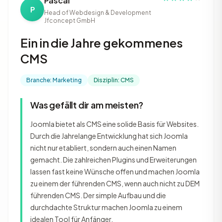
Pascal
P
Head of Webdesign & Development
Jfconcept GmbH
Ein in die Jahre gekommenes
CMS
Branche: Marketing
Disziplin: CMS
Was gefällt dir am meisten?
Joomla bietet als CMS eine solide Basis für Websites.
Durch die Jahrelange Entwicklung hat sich Joomla
nicht nur etabliert, sondern auch einen Namen
gemacht. Die zahlreichen Plugins und Erweiterungen
lassen fast keine Wünsche offen und machen Joomla
zu einem der führenden CMS, wenn auch nicht zu DEM
führenden CMS. Der simple Aufbau und die
durchdachte Struktur machen Joomla zu einem
idealen Tool für Anfänger.