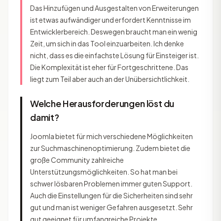
Das Hinzufügen und Ausgestalten von Erweiterungen
ist etwas aufwändiger und erfordert Kenntnisse im
Entwicklerbereich. Deswegen braucht man ein wenig
Zeit, um sich in das Tool einzuarbeiten. Ich denke
nicht, dass es die einfachste Lösung für Einsteiger ist.
Die Komplexität ist eher für Fortgeschrittene. Das
liegt zum Teil aber auch an der Unübersichtlichkeit.
Welche Herausforderungen löst du
damit?
Joomla bietet für mich verschiedene Möglichkeiten
zur Suchmaschinenoptimierung. Zudem bietet die
große Community zahlreiche
Unterstützungsmöglichkeiten. So hat man bei
schwer lösbaren Problemen immer guten Support.
Auch die Einstellungen für die Sicherheiten sind sehr
gut und man ist weniger Gefahren ausgesetzt. Sehr
gut geeignet für umfangreiche Projekte.