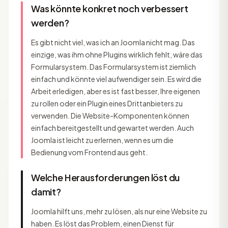
Was könnte konkret noch verbessert
werden?
Es gibt nicht viel, was ich an Joomla nicht mag. Das
einzige, was ihm ohne Plugins wirklich fehlt, wäre das
Formularsystem. Das Formularsystem ist ziemlich
einfach und könnte viel aufwendiger sein. Es wird die
Arbeit erledigen, aber es ist fast besser, Ihre eigenen
zu rollen oder ein Plugin eines Drittanbieters zu
verwenden. Die Website-Komponenten können
einfach bereitgestellt und gewartet werden. Auch
Joomla ist leicht zu erlernen, wenn es um die
Bedienung vom Frontend aus geht.
Welche Herausforderungen löst du
damit?
Joomla hilft uns, mehr zu lösen, als nur eine Website zu
haben. Es löst das Problem, einen Dienst für