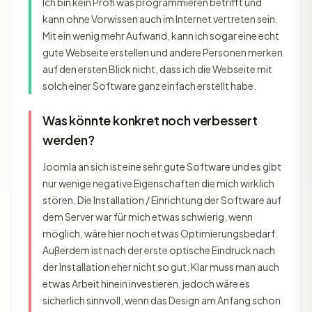
Ich bin kein Profi was programmieren betrifft und
kann ohne Vorwissen auch im Internet vertreten sein.
Mit ein wenig mehr Aufwand, kann ich sogar eine echt
gute Webseite erstellen und andere Personen merken
auf den ersten Blick nicht, dass ich die Webseite mit
solch einer Software ganz einfach erstellt habe.
Was könnte konkret noch verbessert
werden?
Joomla an sich ist eine sehr gute Software und es gibt
nur wenige negative Eigenschaften die mich wirklich
stören. Die Installation / Einrichtung der Software auf
dem Server war für mich etwas schwierig, wenn
möglich, wäre hier noch etwas Optimierungsbedarf.
Außerdem ist nach der erste optische Eindruck nach
der Installation eher nicht so gut. Klar muss man auch
etwas Arbeit hinein investieren, jedoch wäre es
sicherlich sinnvoll, wenn das Design am Anfang schon