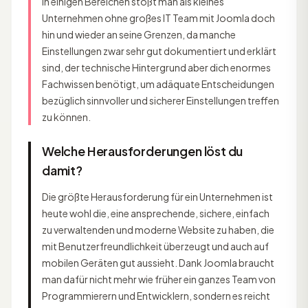
In einigen Bereichen stößt man als kleines
Unternehmen ohne großes IT Team mit Joomla doch
hin und wieder an seine Grenzen, da manche
Einstellungen zwar sehr gut dokumentiert und erklärt
sind, der technische Hintergrund aber dich enormes
Fachwissen benötigt, um adäquate Entscheidungen
bezüglich sinnvoller und sicherer Einstellungen treffen
zu können.
Welche Herausforderungen löst du
damit?
Die größte Herausforderung für ein Unternehmen ist
heute wohl die, eine ansprechende, sichere, einfach
zu verwaltenden und moderne Website zu haben, die
mit Benutzerfreundlichkeit überzeugt und auch auf
mobilen Geräten gut aussieht. Dank Joomla braucht
man dafür nicht mehr wie früher ein ganzes Team von
Programmierern und Entwicklern, sondern es reicht