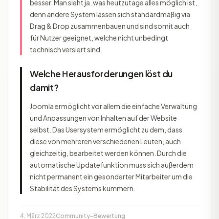
besser. Man sieht ja, was heutzutage alles möglich ist,
denn andere System lassen sich standardmäßig via
Drag & Drop zusammenbauen und sind somit auch
für Nutzer geeignet, welche nicht unbedingt
technisch versiert sind.
Welche Herausforderungen löst du
damit?
Joomla ermöglicht vor allem die einfache Verwaltung
und Anpassungen von Inhalten auf der Website
selbst. Das Usersystem ermöglicht zu dem, dass
diese von mehreren verschiedenen Leuten, auch
gleichzeitig, bearbeitet werden können. Durch die
automatische Updatefunktion muss sich außerdem
nicht permanent ein gesonderter Mitarbeiter um die
Stabilität des Systems kümmern.
4. März 2022
Community-Bewertung