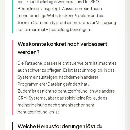
diese auch beliebig erweiterbar und für SEO-
Bedürfnisse ausgelegt. Ausserdem sind auch
mehrsprachige Websites kein Problem und die
Joomla Community steht einem stets zur Verfügung
sollte man mal Hilfestellung benötigen.
Was könnte konkret noch verbessert
werden?
Die Tatsache, dass es leicht zu erweitern ist, macht es
auch schwer zu pflegen. Es ist fast unmöglich, in das
System einzusteigen, nachdem ein anderer
Programmierer Dateien geändert hat.
Zudem ist es nicht so benutzerfreundlich wie andere
CRM-Systeme, aber das spielt keine Rolle, da es
meiner Meinung nach ohnehin schon sehr
benutzerfreundlich ist.
Welche Herausforderungen löst du