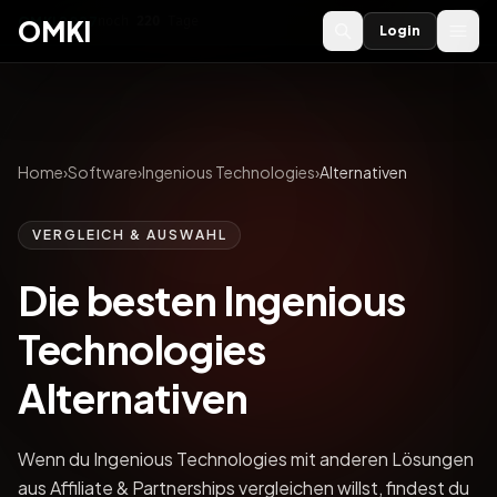
OMKI 2027
noch
220
Tage
→
OMKI
Login
Home
›
Software
›
Ingenious Technologies
›
Alternativen
VERGLEICH & AUSWAHL
Die besten Ingenious
Technologies
Alternativen
Wenn du Ingenious Technologies mit anderen Lösungen
aus Affiliate & Partnerships vergleichen willst, findest du