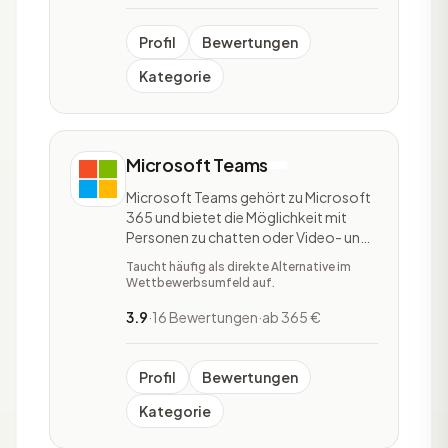
relevante Datenquelle oder
Kampagnenmanagement-Tool für
Marketing,
Profil
Bewertungen
Kategorie
Microsoft Teams
Microsoft Teams gehört zu Microsoft
365 und bietet die Möglichkeit mit
Personen zu chatten oder Video- und
Audioanrufe zu führen. Durch die
Taucht häufig als direkte Alternative im
Verknüpfung mit Microsoft Planner
Wettbewerbsumfeld auf.
können Aufgaben und Termine erstellt
werden, diese können daraufhin
3.9
·
16 Bewertungen
·
ab 365 €
Personen zugeordnet und mit Dateien
gefüllt werden. Die Nu
Profil
Bewertungen
Kategorie