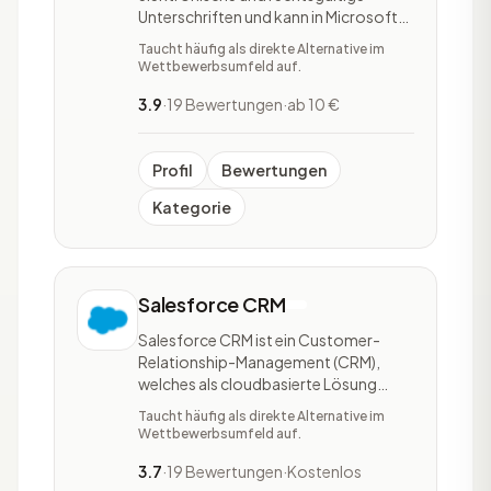
Unterschriften und kann in Microsoft
Programme und andere Anwendungen
Taucht häufig als direkte Alternative im
integriert werden. So können
Wettbewerbsumfeld auf.
Empfänger ein Dokument ohne
vorherigen Download oder Log-in
3.9
·
19 Bewertungen
·
ab 10 €
direkt über den Browser von mobilen
Endgeräten aus unterzeichnen, PDF-
Dateien
Profil
Bewertungen
Kategorie
Salesforce CRM
Salesforce CRM ist ein Customer-
Relationship-Management (CRM),
welches als cloudbasierte Lösung
angeboten wird. Salesforce CRM
Taucht häufig als direkte Alternative im
findet dabei nicht mehr nur rein als
Wettbewerbsumfeld auf.
Vertriebsprodukt innerhalb des
Vertriebs statt, sondern vielfach auch
3.7
·
19 Bewertungen
·
Kostenlos