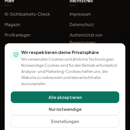
Mehr
Rechtliches
KI-Sichtbarkeits-Check
Impressum
Magazin
Datenschutz
Profil anlegen
Authentizität von
Bewertungen
Sponsoring
Wir respektieren deine Privatsphäre
AGB
Wir verwenden Cookies und ähnliche Technologien.
Notwendige Cookies sind für den Betrieb erforderlich.
Analyse- und Marketing-Cookies helfen uns, die
Website zu verbessern und relevante Inhalte
auszuspielen.
Alle akzeptieren
Nur notwendige
OMKI
Einstellungen
+49 541 96 32 50 96
·
Kontakt
Ein Projekt von
Think11