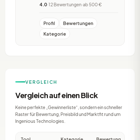
entwickelt wurde. Dadurch bietet sich
4.0
·
12 Bewertungen
·
ab 500 €
für Vermarkter die Möglichkeit
Kampagnen, Ressourcen, Analysen
und Kunden
Profil
Bewertungen
Kategorie
VERGLEICH
Vergleich auf einen Blick
Keine perfekte „Gewinnerliste“, sondern ein schneller
Raster für Bewertung, Preisbild und Marktfit rund um
Ingenious Technologies.
Tool
Kategorie
Bewertung
Rev