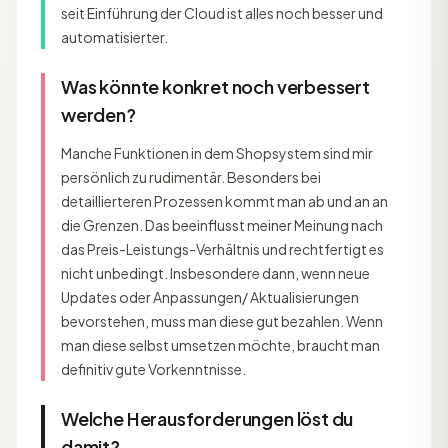
seit Einführung der Cloud ist alles noch besser und
automatisierter.
Was könnte konkret noch verbessert
werden?
Manche Funktionen in dem Shopsystem sind mir
persönlich zu rudimentär. Besonders bei
detaillierteren Prozessen kommt man ab und an an
die Grenzen. Das beeinflusst meiner Meinung nach
das Preis-Leistungs-Verhältnis und rechtfertigt es
nicht unbedingt. Insbesondere dann, wenn neue
Updates oder Anpassungen/ Aktualisierungen
bevorstehen, muss man diese gut bezahlen. Wenn
man diese selbst umsetzen möchte, braucht man
definitiv gute Vorkenntnisse.
Welche Herausforderungen löst du
damit?