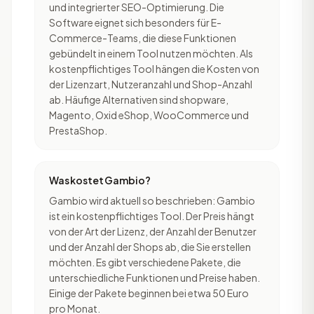
und integrierter SEO-Optimierung. Die
Software eignet sich besonders für E-
Commerce-Teams, die diese Funktionen
gebündelt in einem Tool nutzen möchten. Als
kostenpflichtiges Tool hängen die Kosten von
der Lizenzart, Nutzeranzahl und Shop-Anzahl
ab. Häufige Alternativen sind shopware,
Magento, Oxid eShop, WooCommerce und
PrestaShop.
Was kostet Gambio?
Gambio wird aktuell so beschrieben: Gambio
ist ein kostenpflichtiges Tool. Der Preis hängt
von der Art der Lizenz, der Anzahl der Benutzer
und der Anzahl der Shops ab, die Sie erstellen
möchten. Es gibt verschiedene Pakete, die
unterschiedliche Funktionen und Preise haben.
Einige der Pakete beginnen bei etwa 50 Euro
pro Monat.