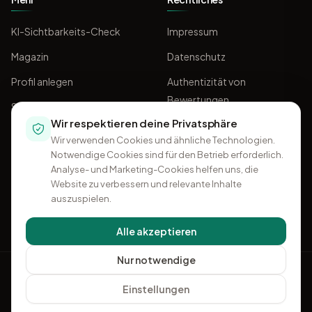
KI-Sichtbarkeits-Check
Impressum
Magazin
Datenschutz
Profil anlegen
Authentizität von
Bewertungen
Sponsoring
Wir respektieren deine Privatsphäre
AGB
Wir verwenden Cookies und ähnliche Technologien.
Notwendige Cookies sind für den Betrieb erforderlich.
Analyse- und Marketing-Cookies helfen uns, die
Website zu verbessern und relevante Inhalte
auszuspielen.
Alle akzeptieren
Nur notwendige
OMKI
Einstellungen
+49 541 96 32 50 96
·
Kontakt
Ein Projekt von
Think11