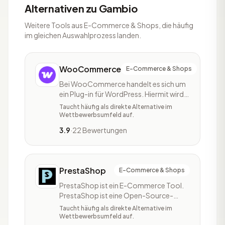
Alternativen zu Gambio
Weitere Tools aus E-Commerce & Shops, die häufig
im gleichen Auswahlprozess landen.
WooCommerce
E-Commerce & Shops
Bei WooCommerce handelt es sich um
ein Plug-in für WordPress. Hiermit wird
das Content Management-System um
Taucht häufig als direkte Alternative im
die Möglichkeit zur Erstellung eines
Wettbewerbsumfeld auf.
Online-Shops ergänzt. WooCommerce
3.9
·
22 Bewertungen
ist ein Teil des Entwicklungszweigs bzw.
Plug-ins Jigoshop. Aufgrund von
zunächst fehlenden Rechtsgrundlagen
für die Erwe
PrestaShop
E-Commerce & Shops
PrestaShop ist ein E-Commerce Tool.
PrestaShop ist eine Open-Source-
Software und kann direkt über die
Taucht häufig als direkte Alternative im
Website kostenlos heruntergeladen
Wettbewerbsumfeld auf.