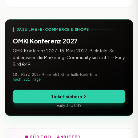
Hub, HubSpot CMS Hub und HubSpot
Operations Hub. Bei der Marketing
▌ DAZU LIVE · E-COMMERCE & SHOPS
OMKI Konferenz 2027
OMKI Konferenz 2027 · 18. März 2027 · Bielefeld. Sei
dabei, wenn die Marketing-Community sich trifft — Early
Bird €49.
18. März 2027
·
Bielefeld, Stadthalle Bielefeld
·
noch 221 Tage
Ticket sichern
Early Bird €49
■ FÜR TOOL-ANBIETER