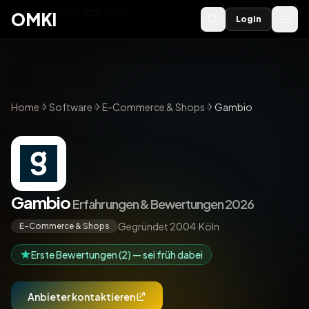
OMKI 2027
noch
221
Tage
→
OMKI
Login
Home
Software
E-Commerce & Shops
Gambio
Gambio
Erfahrungen & Bewertungen 2026
Gegründet 2004
·
Köln
E-Commerce & Shops
Erste Bewertungen (2) — sei früh dabei
Anbieter kontaktieren