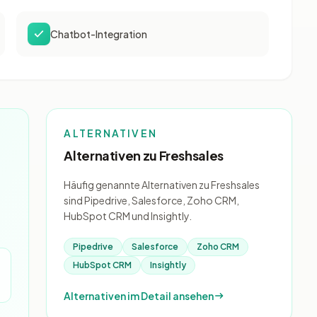
Chatbot-Integration
ALTERNATIVEN
Alternativen zu Freshsales
Häufig genannte Alternativen zu Freshsales
sind Pipedrive, Salesforce, Zoho CRM,
HubSpot CRM und Insightly.
Pipedrive
Salesforce
Zoho CRM
HubSpot CRM
Insightly
Alternativen im Detail ansehen