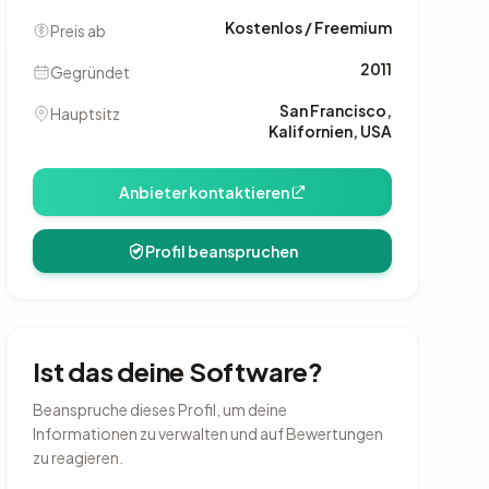
Kostenlos / Freemium
Preis ab
2011
Gegründet
San Francisco,
Hauptsitz
Kalifornien, USA
Anbieter kontaktieren
Profil beanspruchen
Ist das deine Software?
Beanspruche dieses Profil, um deine
Informationen zu verwalten und auf Bewertungen
zu reagieren.