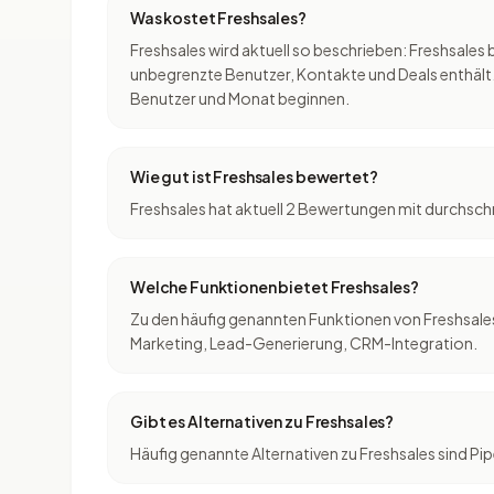
Was kostet Freshsales?
Freshsales wird aktuell so beschrieben: Freshsales
unbegrenzte Benutzer, Kontakte und Deals enthält. 
Benutzer und Monat beginnen.
Wie gut ist Freshsales bewertet?
Freshsales hat aktuell 2 Bewertungen mit durchschn
Welche Funktionen bietet Freshsales?
Zu den häufig genannten Funktionen von Freshsale
Marketing, Lead-Generierung, CRM-Integration.
Gibt es Alternativen zu Freshsales?
Häufig genannte Alternativen zu Freshsales sind P