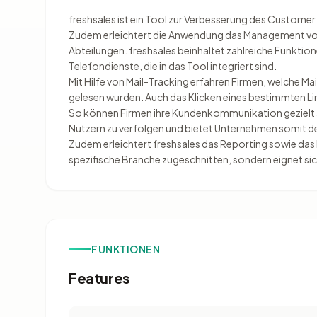
freshsales ist ein Tool zur Verbesserung des Custome
Zudem erleichtert die Anwendung das Management von 
Abteilungen. freshsales beinhaltet zahlreiche Funktion
Telefondienste, die in das Tool integriert sind.
Mit Hilfe von Mail-Tracking erfahren Firmen, welche Ma
gelesen wurden. Auch das Klicken eines bestimmten Lin
So können Firmen ihre Kundenkommunikation gezielt an
Nutzern zu verfolgen und bietet Unternehmen somit det
Zudem erleichtert freshsales das Reporting sowie das 
spezifische Branche zugeschnitten, sondern eignet si
FUNKTIONEN
Features