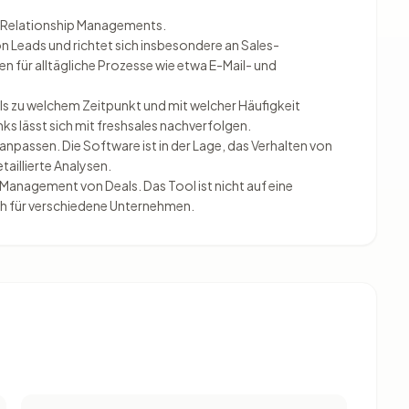
r Relationship Managements.
Leads und richtet sich insbesondere an Sales-
en für alltägliche Prozesse wie etwa E-Mail- und
ils zu welchem Zeitpunkt und mit welcher Häufigkeit
ks lässt sich mit freshsales nachverfolgen.
passen. Die Software ist in der Lage, das Verhalten von
aillierte Analysen.
Management von Deals. Das Tool ist nicht auf eine
ch für verschiedene Unternehmen.