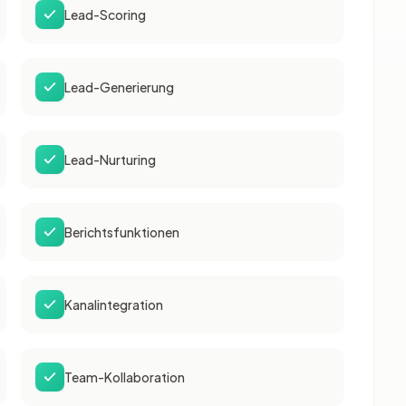
Lead-Scoring
Lead-Generierung
Lead-Nurturing
Berichtsfunktionen
Kanalintegration
Team-Kollaboration