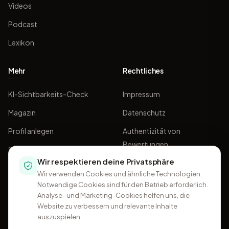
Videos
Podcast
Lexikon
Mehr
Rechtliches
KI-Sichtbarkeits-Check
Impressum
Magazin
Datenschutz
Profil anlegen
Authentizität von
Bewertungen
Sponsoring
Wir respektieren deine Privatsphäre
AGB
Wir verwenden Cookies und ähnliche Technologien.
Notwendige Cookies sind für den Betrieb erforderlich.
Analyse- und Marketing-Cookies helfen uns, die
Website zu verbessern und relevante Inhalte
auszuspielen.