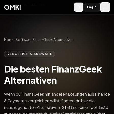
OMKI 2027
noch
221
Tage
→
OMKI
Login
Home
›
Software
›
FinanzGeek
›
Alternativen
VERGLEICH & AUSWAHL
Die besten FinanzGeek
Alternativen
Wenn du FinanzGeek mit anderen Lösungen aus Finance
& Payments vergleichen willst, findest du hier die
naheliegendsten Alternativen. Statt nur eine Tool-Liste
zu sehen, bekommst du direkte Vergleichssignale über