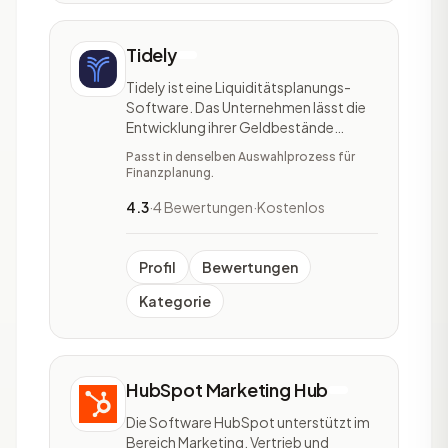
Tidely
Tidely ist eine Liquiditätsplanungs-
Software. Das Unternehmen lässt die
Entwicklung ihrer Geldbestände
passend zu ihrem Geschäftsmodell in
Passt in denselben Auswahlprozess für
Echtzeit nachverfolgen. Mithilfe von
Finanzplanung.
KI-basierten Cashflow-Forecasting
sind Prognosen zum verfügbaren Geld
4.3
·
4 Bewertungen
·
Kostenlos
für die nächsten Tage, Wochen oder
Jahre möglich. Mit
Profil
Bewertungen
Kategorie
HubSpot Marketing Hub
Die Software HubSpot unterstützt im
Bereich Marketing, Vertrieb und