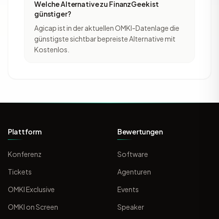
Welche Alternative zu FinanzGeek ist
günstiger?
Agicap ist in der aktuellen OMKI-Datenlage die
günstigste sichtbar bepreiste Alternative mit
Kostenlos.
Plattform
Bewertungen
Konferenz
Software
Tickets
Agenturen
OMKI Exclusive
Events
OMKI on Screen
Speaker