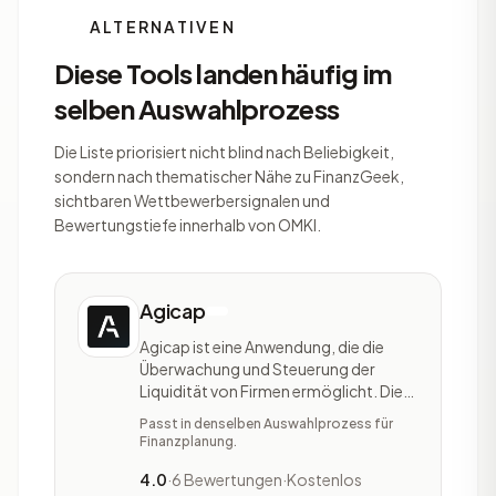
ALTERNATIVEN
Diese Tools landen häufig im
selben Auswahlprozess
Die Liste priorisiert nicht blind nach Beliebigkeit,
sondern nach thematischer Nähe zu FinanzGeek,
sichtbaren Wettbewerbersignalen und
Bewertungstiefe innerhalb von OMKI.
Agicap
Agicap ist eine Anwendung, die die
Überwachung und Steuerung der
Liquidität von Firmen ermöglicht. Die
Software-Lösung richtet sich an
Passt in denselben Auswahlprozess für
Unternehmen diverser Größen und
Finanzplanung.
unterstützt sie dabei, die aktuelle und
zukünftige Liquidität zu kontrollieren.
4.0
·
6 Bewertungen
·
Kostenlos