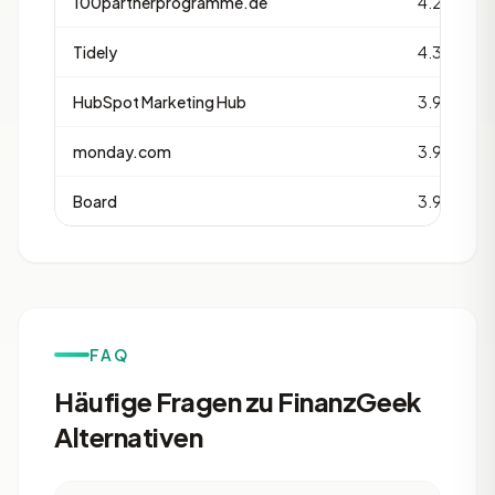
100partnerprogramme.de
4.2
Tidely
4.3
HubSpot Marketing Hub
3.9
monday.com
3.9
Board
3.9
FAQ
Häufige Fragen zu FinanzGeek
Alternativen