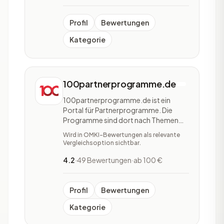
Ein wichtiges Element von Agicap ist
die Echtzeitüber
Profil
Bewertungen
Kategorie
100partnerprogramme.de
100partnerprogramme.de ist ein
Portal für Partnerprogramme. Die
Programme sind dort nach Themen
wie Reise, Ernährung, Tierwelt und
Wird in OMKI-Bewertungen als relevante
Kreditkarten geordnet. Auch nach
Vergleichsoption sichtbar.
Zielgruppen können Interessenten
auswählen. Das Portal stellt prominent
4.2
·
49 Bewertungen
·
ab 100 €
die Provision pro Lead oder pro Sale
heraus. Zu den einzelnen Pr
Profil
Bewertungen
Kategorie