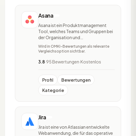
Asana
Asana ist ein Produktmanagement
Tool, welches Teams und Gruppen bei
der Organisation und
Aufgabenverteilung sowie der
Wird in OMKI-Bewertungen als relevante
Verfolgung ihrer Arbeit
Vergleichsoption sichtbar.
unterstützt.Das Tool ist orts- und
geräteunabhängig nutzbar, wodurch
3.8
·
95 Bewertungen
·
Kostenlos
alle Projektmanagement-Abläufe
jederzeit abrufbar sind. Asana ist
vielfältig einsetzbar,
Profil
Bewertungen
Kategorie
Jira
Jira ist eine von Atlassian entwickelte
Webanwendung, die für das operative