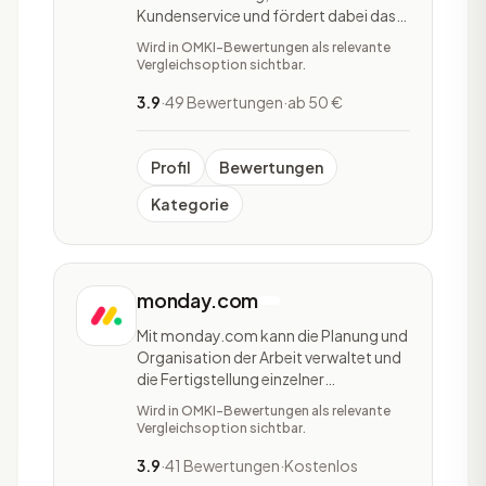
Kundenservice und fördert dabei das
Wachstum eines Unternehmens.
Wird in OMKI-Bewertungen als relevante
HubSpot ist in fünf Softwares
Vergleichsoption sichtbar.
unterteilt: HubSpot Marketing Hub,
HubSpot Sales Hub, HubSpot Service
3.9
·
49 Bewertungen
·
ab 50 €
Hub, HubSpot CMS Hub und HubSpot
Operations Hub. Bei der Marketing
Profil
Bewertungen
Kategorie
monday.com
Mit monday.com kann die Planung und
Organisation der Arbeit verwaltet und
die Fertigstellung einzelner
Arbeitsschritte diverser Teams
Wird in OMKI-Bewertungen als relevante
verfolgt werden. Unternehmen haben
Vergleichsoption sichtbar.
mit monday.com die Möglichkeit ihre
eigenen Anwendungen und
3.9
·
41 Bewertungen
·
Kostenlos