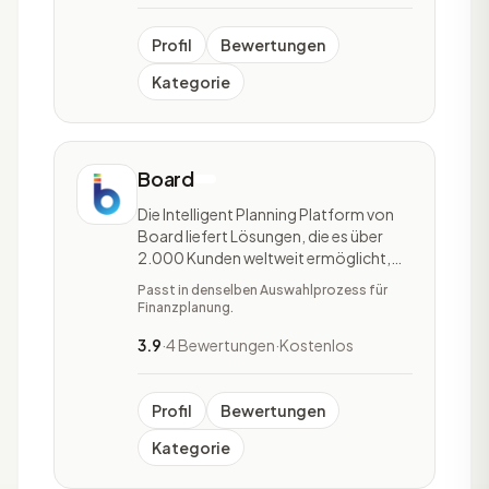
Arbeitsmanagement-Software
aufzustellen. Monday.com ist eine
Cloud-basi
Profil
Bewertungen
Kategorie
Board
Die Intelligent Planning Platform von
Board liefert Lösungen, die es über
2.000 Kunden weltweit ermöglicht,
fundierte Erkenntnisse und
Passt in denselben Auswahlprozess für
verbesserte Ergebnisse durch
Finanzplanung.
intelligentere Planung zu erzielen.
Damit unterstützt Board Unternehmen
3.9
·
4 Bewertungen
·
Kostenlos
dabei, die richtigen
Geschäftsentscheidungen zu treffen.
Daten a
Profil
Bewertungen
Kategorie