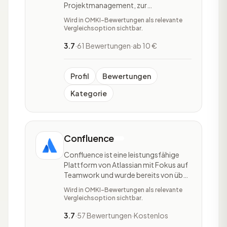
Projektmanagement, zur
Fehlerverwaltung und
Wird in OMKI-Bewertungen als relevante
Problembehandlung genutzt wird. Das
Vergleichsoption sichtbar.
Tool wird aktuell zum einen in der
Softwareentwicklung und zum
3.7
·
61 Bewertungen
·
ab 10 €
anderen auch in nichttechnischen
Bereichen angewendet. Jira ist durch
die Vielzah
Profil
Bewertungen
Kategorie
Confluence
Confluence ist eine leistungsfähige
Plattform von Atlassian mit Fokus auf
Teamwork und wurde bereits von über
40.000 Teams eingesetzt. Die
Wird in OMKI-Bewertungen als relevante
kommerzielle Wiki-Software, die vom
Vergleichsoption sichtbar.
australischen Unternehmen Atlassian
entwickelt und als Enterprise Wiki
3.7
·
57 Bewertungen
·
Kostenlos
hauptsächlich für die Dokumentation