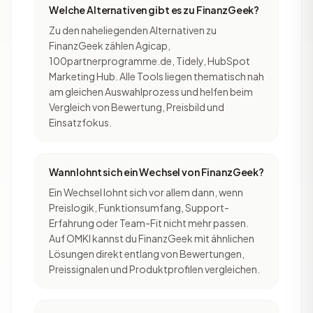
Welche Alternativen gibt es zu FinanzGeek?
Zu den naheliegenden Alternativen zu
FinanzGeek zählen Agicap,
100partnerprogramme.de, Tidely, HubSpot
Marketing Hub. Alle Tools liegen thematisch nah
am gleichen Auswahlprozess und helfen beim
Vergleich von Bewertung, Preisbild und
Einsatzfokus.
Wann lohnt sich ein Wechsel von FinanzGeek?
Ein Wechsel lohnt sich vor allem dann, wenn
Preislogik, Funktionsumfang, Support-
Erfahrung oder Team-Fit nicht mehr passen.
Auf OMKI kannst du FinanzGeek mit ähnlichen
Lösungen direkt entlang von Bewertungen,
Preissignalen und Produktprofilen vergleichen.