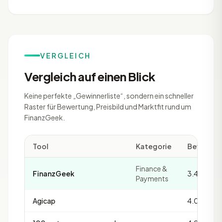
VERGLEICH
Vergleich auf einen Blick
Keine perfekte „Gewinnerliste“, sondern ein schneller
Raster für Bewertung, Preisbild und Marktfit rund um
FinanzGeek.
Tool
Kategorie
Bewertu
Finance &
FinanzGeek
3.4
Payments
Agicap
4.0