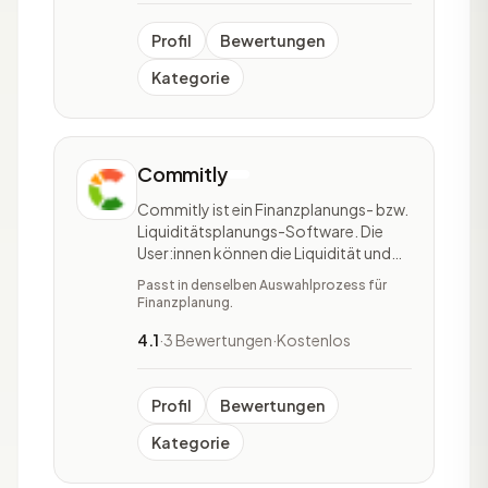
und Kommunikation
Profil
Bewertungen
Kategorie
Commitly
Commitly ist ein Finanzplanungs- bzw.
Liquiditätsplanungs-Software. Die
User:innen können die Liquidität und
Cashflows ihres Unternehmens
Passt in denselben Auswahlprozess für
überwachen und planen. Der
Finanzplanung.
Hauptfokus der Software liegt auf der
Überwachung und Erstellung von
4.1
·
3 Bewertungen
·
Kostenlos
Forecasts. Weitere Features des Tools
sind die Erstellung von Plän
Profil
Bewertungen
Kategorie