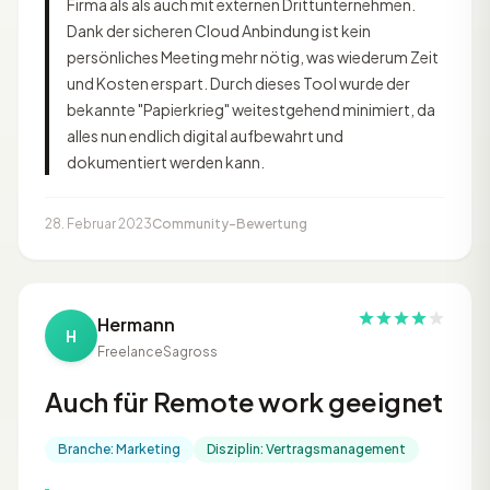
Firma als als auch mit externen Drittunternehmen.
Dank der sicheren Cloud Anbindung ist kein
persönliches Meeting mehr nötig, was wiederum Zeit
und Kosten erspart. Durch dieses Tool wurde der
bekannte "Papierkrieg" weitestgehend minimiert, da
alles nun endlich digital aufbewahrt und
dokumentiert werden kann.
28. Februar 2023
Community-Bewertung
Hermann
H
Freelance
Sagross
Auch für Remote work geeignet
Branche: Marketing
Disziplin: Vertragsmanagement