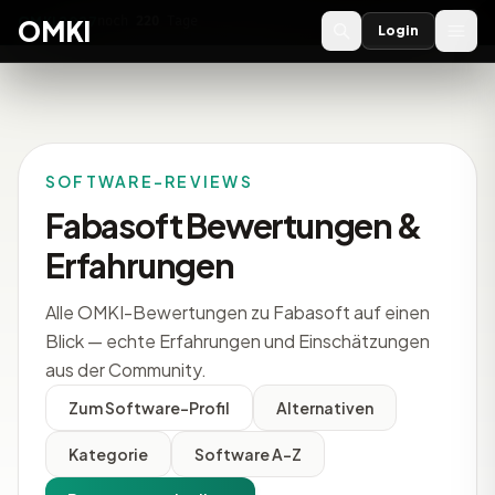
OMKI 2027
noch
220
Tage
→
OMKI
Login
SOFTWARE-REVIEWS
Fabasoft Bewertungen &
Erfahrungen
Alle OMKI-Bewertungen zu Fabasoft auf einen
Blick — echte Erfahrungen und Einschätzungen
aus der Community.
Zum Software-Profil
Alternativen
Kategorie
Software A-Z