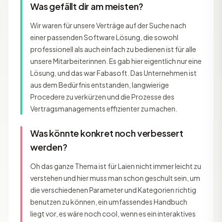
Was gefällt dir am meisten?
Wir waren für unsere Verträge auf der Suche nach
einer passenden Software Lösung, die sowohl
professionell als auch einfach zu bedienen ist für alle
unsere Mitarbeiterinnen. Es gab hier eigentlich nur eine
Lösung, und das war Fabasoft. Das Unternehmen ist
aus dem Bedürfnis entstanden, langwierige
Procedere zu verkürzen und die Prozesse des
Vertragsmanagements effizienter zu machen.
Was könnte konkret noch verbessert
werden?
Oh das ganze Thema ist für Laien nicht immer leicht zu
verstehen und hier muss man schon geschult sein, um
die verschiedenen Parameter und Kategorien richtig
benutzen zu können, ein umfassendes Handbuch
liegt vor, es wäre noch cool, wenn es ein interaktives