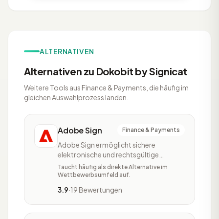
ALTERNATIVEN
Alternativen zu Dokobit by Signicat
Weitere Tools aus Finance & Payments, die häufig im
gleichen Auswahlprozess landen.
Adobe Sign
Finance & Payments
Adobe Sign ermöglicht sichere
elektronische und rechtsgültige
Unterschriften und kann in Microsoft
Taucht häufig als direkte Alternative im
Programme und andere Anwendungen
Wettbewerbsumfeld auf.
integriert werden. So können
3.9
·
19 Bewertungen
Empfänger ein Dokument ohne
vorherigen Download oder Log-in
direkt über den Browser von mobilen