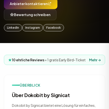
Anbieter kontaktieren
Bewertung schreiben
LinkedIn
Instagram
Facebook
10 ehrliche Reviews
= 1 gratis Early Bird-Ticket
Mehr →
ÜBERBLICK
Über Dokobit by Signicat
Dokobit by Signicat bietet eine Lösung für einfaches,