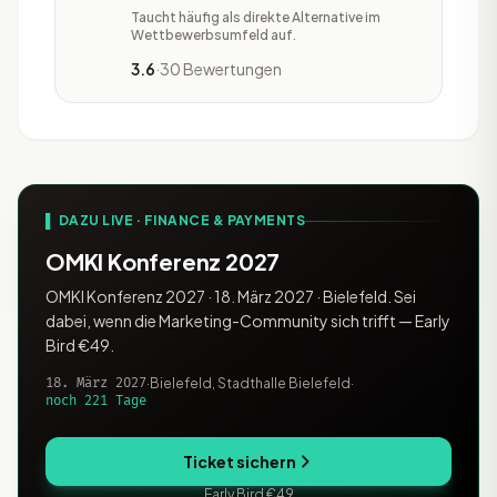
Die Anwendung stattet Nutzer mit
Taucht häufig als direkte Alternative im
zahlreichen Funktionen und Tools aus.
Wettbewerbsumfeld auf.
So sind Firmen in der Lage, Fotografien
3.6
·
30 Bewertungen
zu optimieren, Zeichnungen zu kreieren
und Poster zu erstellen. Farben lassen
sich anpassen und Makel auf Fotogr
▌ DAZU LIVE · FINANCE & PAYMENTS
OMKI Konferenz 2027
OMKI Konferenz 2027 · 18. März 2027 · Bielefeld. Sei
dabei, wenn die Marketing-Community sich trifft — Early
Bird €49.
18. März 2027
·
Bielefeld, Stadthalle Bielefeld
·
noch 221 Tage
Ticket sichern
Early Bird €49