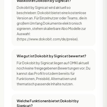
Was kostet Dokobit by Signicat?
Dokobit by Signicat wird aktuell so
beschrieben: Dokobit bietet eine kostenlose
Version an. Für Einzelnutzer oder Teams, die in
großem Umfang Dokumente elektronisch
signieren, stehen skalierbare Abo Modelle zur
Auswahl:
(https://www.dokobit.com/de/preise).
Wie gut ist Dokobit by Signicat bewertet?
Für Dokobit by Signicat liegen auf OMKI aktuell
noch keine freigegebenen Bewertungen vor. Du
kannst das Profil trotzdem bereits für
Funktionen, Preisbild, Alternativen und
thematisch passende Inhalte nutzen.
Welche Funktionen bietet Dokobit by
Signicat?