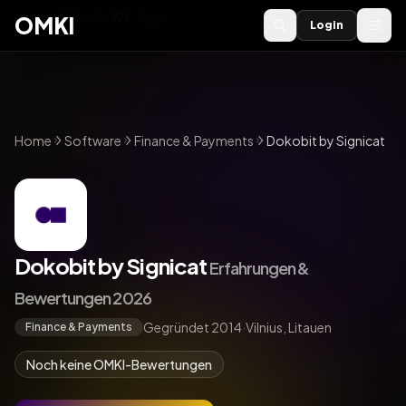
OMKI 2027
noch
221
Tage
→
OMKI
Login
Home
Software
Finance & Payments
Dokobit by Signicat
Dokobit by Signicat
Erfahrungen &
Bewertungen 2026
Gegründet 2014
·
Vilnius, Litauen
Finance & Payments
Noch keine OMKI-Bewertungen