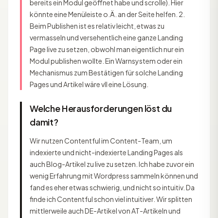
bereits ein Modul geöffnet habe und scrolle). Hier
könnte eine Menüleiste o.Ä. an der Seite helfen. 2.
Beim Publishen ist es relativ leicht, etwas zu
vermasseln und versehentlich eine ganze Landing
Page live zu setzen, obwohl man eigentlich nur ein
Modul publishen wollte. Ein Warnsystem oder ein
Mechanismus zum Bestätigen für solche Landing
Pages und Artikel wäre vll eine Lösung.
Welche Herausforderungen löst du
damit?
Wir nutzen Contentful im Content-Team, um
indexierte und nicht-indexierte Landing Pages als
auch Blog-Artikel zu live zu setzen. Ich habe zuvor ein
wenig Erfahrung mit Wordpress sammeln können und
fand es eher etwas schwierig, und nicht so intuitiv. Da
finde ich Contentful schon viel intuitiver. Wir splitten
mittlerweile auch DE-Artikel von AT-Artikeln und