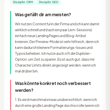
Disziplin: CRM
Disziplin: SEO
Was gefällt dir am meisten?
Wir nutzen Contentful in der Firma und ich kann damit
wirklich schnell und (nach ein paar Lern-Sessions)
einfach neue Landing Pages und Blog-Artikel
kreieren. Der Preview-Mode ist sehr hilfreich, denn ich
kann dadurch kleinere Formatierungs-Issues und
Typos beheben. Ich nutze auch oft die Duplizier-
Option, um Zeit zu sparen. Es ist auch gut, dass mir
Character Limits direkt angezeigt werden, wenn ich
mal drüber bin.
Was könnte konkret noch verbessert
werden?
1. Es wird manchmal etwas unübersichtlich, wenn ich
durch eine große Landing Page durchscrolle (wenn ich