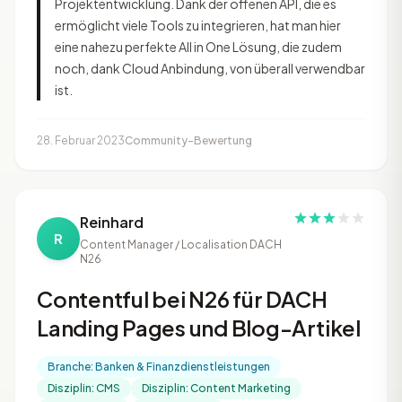
Projektentwicklung. Dank der offenen API, die es
ermöglicht viele Tools zu integrieren, hat man hier
eine nahezu perfekte All in One Lösung, die zudem
noch, dank Cloud Anbindung, von überall verwendbar
ist.
28. Februar 2023
Community-Bewertung
Reinhard
R
Content Manager / Localisation DACH
N26
Contentful bei N26 für DACH
Landing Pages und Blog-Artikel
Branche: Banken & Finanzdienstleistungen
Disziplin: CMS
Disziplin: Content Marketing