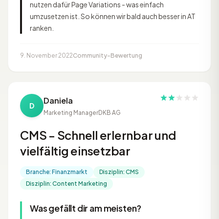
nutzen dafür Page Variations - was einfach
umzusetzen ist. So können wir bald auch besser in AT
ranken.
9. November 2022
Community-Bewertung
Daniela
D
Marketing Manager
DKB AG
CMS - Schnell erlernbar und
vielfältig einsetzbar
Branche: Finanzmarkt
Disziplin: CMS
Disziplin: Content Marketing
Was gefällt dir am meisten?