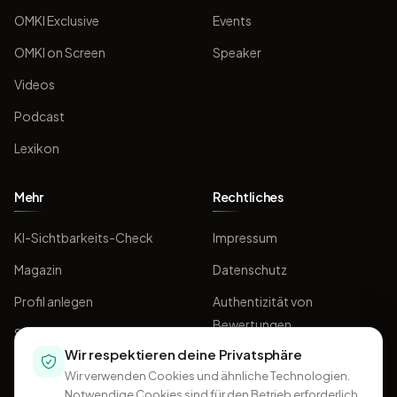
OMKI Exclusive
Events
OMKI on Screen
Speaker
Videos
Podcast
Lexikon
Mehr
Rechtliches
KI-Sichtbarkeits-Check
Impressum
Magazin
Datenschutz
Profil anlegen
Authentizität von
Bewertungen
Sponsoring
Wir respektieren deine Privatsphäre
AGB
Wir verwenden Cookies und ähnliche Technologien.
Notwendige Cookies sind für den Betrieb erforderlich.