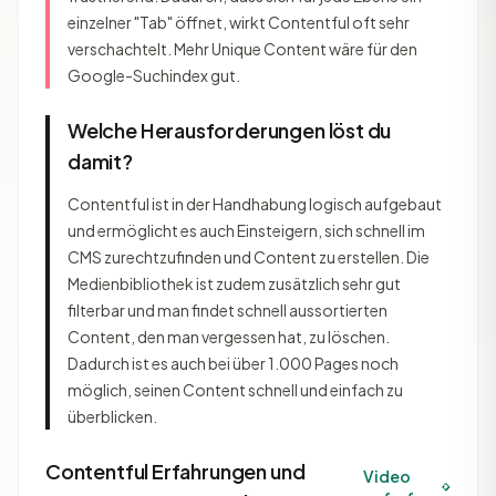
einzelner "Tab" öffnet, wirkt Contentful oft sehr
verschachtelt. Mehr Unique Content wäre für den
Google-Suchindex gut.
Welche Herausforderungen löst du
damit?
Contentful ist in der Handhabung logisch aufgebaut
und ermöglicht es auch Einsteigern, sich schnell im
CMS zurechtzufinden und Content zu erstellen. Die
Medienbibliothek ist zudem zusätzlich sehr gut
filterbar und man findet schnell aussortierten
Content, den man vergessen hat, zu löschen.
Dadurch ist es auch bei über 1.000 Pages noch
möglich, seinen Content schnell und einfach zu
überblicken.
Contentful Erfahrungen und
Video