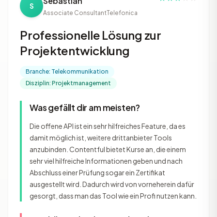
Sebastian
S
Associate Consultant
Telefonica
Professionelle Lösung zur
Projektentwicklung
Branche: Telekommunikation
Disziplin: Projektmanagement
Was gefällt dir am meisten?
Die offene API ist ein sehr hilfreiches Feature, da es
damit möglich ist, weitere drittanbieter Tools
anzubinden. Contentful bietet Kurse an, die einem
sehr viel hilfreiche Informationen geben und nach
Abschluss einer Prüfung sogar ein Zertifikat
ausgestellt wird. Dadurch wird von vorneherein dafür
gesorgt, dass man das Tool wie ein Profi nutzen kann.