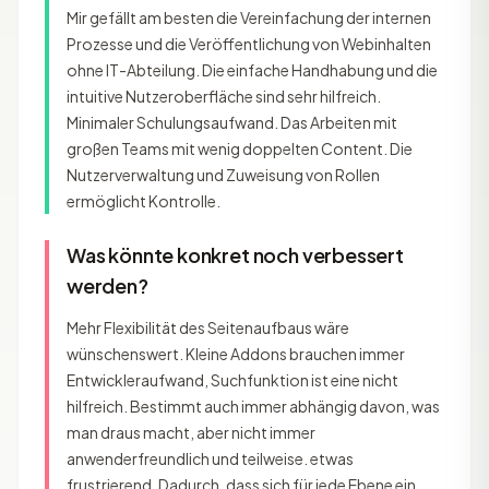
Mir gefällt am besten die Vereinfachung der internen
Prozesse und die Veröffentlichung von Webinhalten
ohne IT-Abteilung. Die einfache Handhabung und die
intuitive Nutzeroberfläche sind sehr hilfreich.
Minimaler Schulungsaufwand. Das Arbeiten mit
großen Teams mit wenig doppelten Content. Die
Nutzerverwaltung und Zuweisung von Rollen
ermöglicht Kontrolle.
Was könnte konkret noch verbessert
werden?
Mehr Flexibilität des Seitenaufbaus wäre
wünschenswert. Kleine Addons brauchen immer
Entwickleraufwand, Suchfunktion ist eine nicht
hilfreich. Bestimmt auch immer abhängig davon, was
man draus macht, aber nicht immer
anwenderfreundlich und teilweise. etwas
frustrierend. Dadurch, dass sich für jede Ebene ein