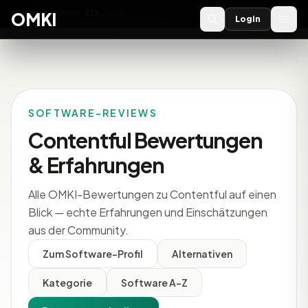
OMKI 2027
noch
221
Tage
→
OMKI
Login
SOFTWARE-REVIEWS
Contentful Bewertungen
& Erfahrungen
Alle OMKI-Bewertungen zu Contentful auf einen
Blick — echte Erfahrungen und Einschätzungen
aus der Community.
Zum Software-Profil
Alternativen
Kategorie
Software A-Z