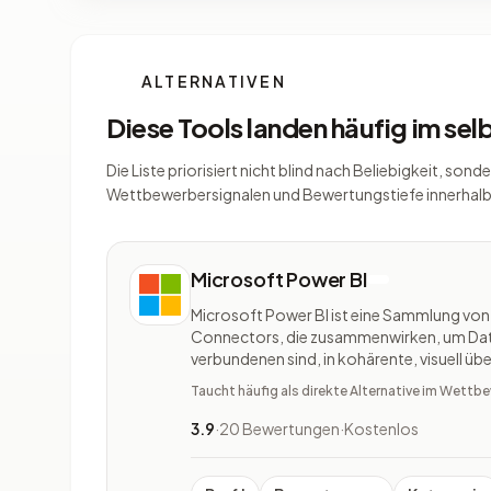
ALTERNATIVEN
Diese Tools landen häufig im se
Die Liste priorisiert nicht blind nach Beliebigkeit, s
Wettbewerbersignalen und Bewertungstiefe innerhalb
Microsoft Power BI
Microsoft Power BI ist eine Sammlung vo
Connectors, die zusammenwirken, um Daten
verbundenen sind, in kohärente, visuell ü
Einblicke umzuwandeln. Es besteht aus ve
Taucht häufig als direkte Alternative im Wett
eng miteinander verzahnt sind
3.9
·
20 Bewertungen
·
Kostenlos