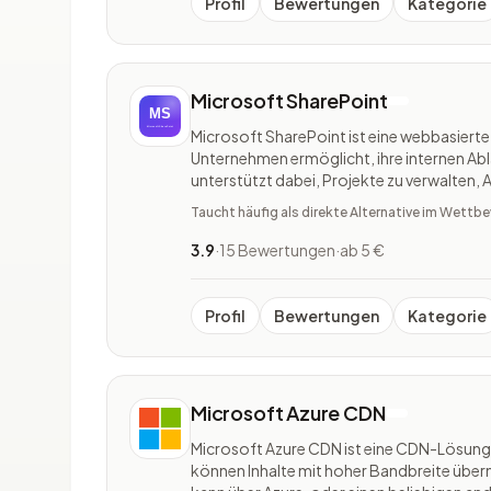
Profil
Bewertungen
Kategorie
Microsoft SharePoint
Microsoft SharePoint ist eine webbasiert
Unternehmen ermöglicht, ihre internen Abl
unterstützt dabei, Projekte zu verwalten,
Webseiten zu erstellen. Die Software ver
Taucht häufig als direkte Alternative im Wett
Anwendungen und Sicherheitsfunkt
3.9
·
15 Bewertungen
·
ab 5 €
Profil
Bewertungen
Kategorie
Microsoft Azure CDN
Microsoft Azure CDN ist eine CDN-Lösung
können Inhalte mit hoher Bandbreite über