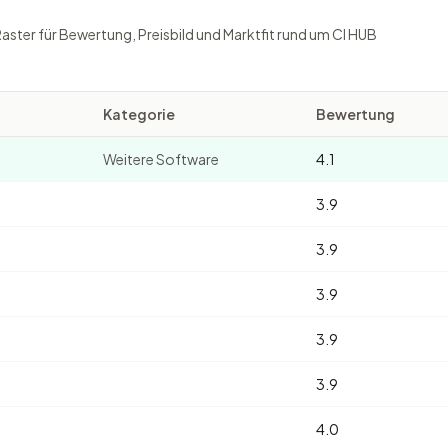
Raster für Bewertung, Preisbild und Marktfit rund um CI HUB
Kategorie
Bewertung
Weitere Software
4.1
3.9
3.9
3.9
3.9
3.9
4.0