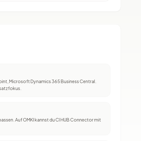
oint, Microsoft Dynamics 365 Business Central.
nsatzfokus.
 passen. Auf OMKI kannst du CI HUB Connector mit