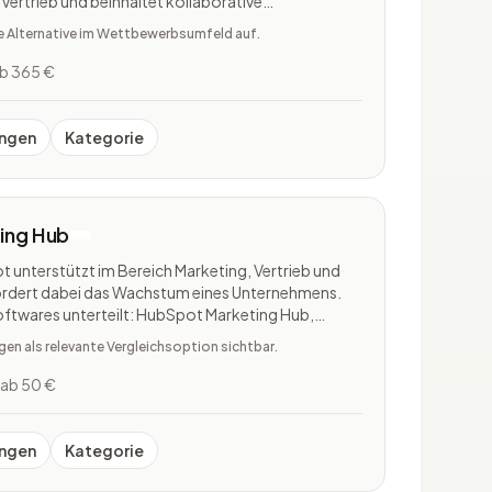
Vertrieb und beinhaltet kollaborative
ft Dynamics 365 Sales erleichtert Firmen die
te Alternative im Wettbewerbsumfeld auf.
, indem Vertriebsmi
b 365 €
ngen
Kategorie
ing Hub
 unterstützt im Bereich Marketing, Vertrieb und
ördert dabei das Wachstum eines Unternehmens.
Softwares unterteilt: HubSpot Marketing Hub,
HubSpot Service Hub, HubSpot CMS Hub und
n als relevante Vergleichsoption sichtbar.
Hub. Bei der Marketing
ab 50 €
ngen
Kategorie