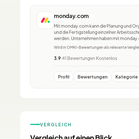
monday.com
Mit monday.com kann die Planung und Orga
und die Fertigstellung einzelner Arbeitssch
werden. Unternehmen haben mit monday.c
eigenen Anwendungen und Arbeitsmanage
Wird in OMKI-Bewertungen als relevante Vergle
Monday.com ist eine Cloud-basi
3.9
·
41 Bewertungen
·
Kostenlos
Profil
Bewertungen
Kategorie
VERGLEICH
Vergleich auf einen Blick