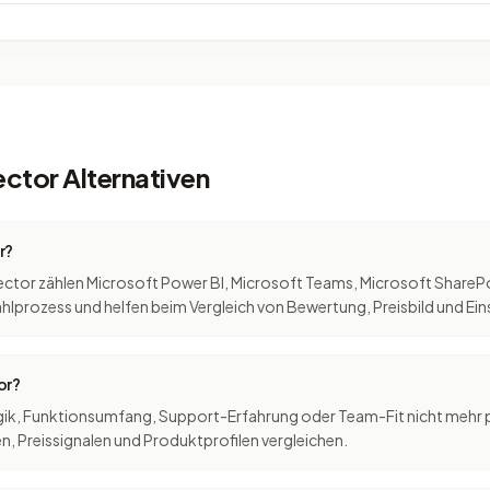
ctor Alternativen
r?
ector zählen Microsoft Power BI, Microsoft Teams, Microsoft ShareP
ahlprozess und helfen beim Vergleich von Bewertung, Preisbild und Ei
or?
slogik, Funktionsumfang, Support-Erfahrung oder Team-Fit nicht mehr
, Preissignalen und Produktprofilen vergleichen.