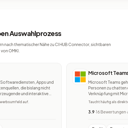
lben Auswahlprozess
ondern nach thematischer Nähe zu CI HUB Connector, sichtbaren
 von OMKI.
Microsoft Team
n Softwarediensten, Apps und
Microsoft Teams gehö
quellen, die bislang nicht
Personen zu chatten 
berzeugende und interaktive
Verknüpfung mit Mic
rschiedenen Elementen, die
erstellt werden, die
bewerbsumfeld auf.
Taucht häufig als direk
Dateien gefüllt werde
3.9
·
16 Bewertungen
·