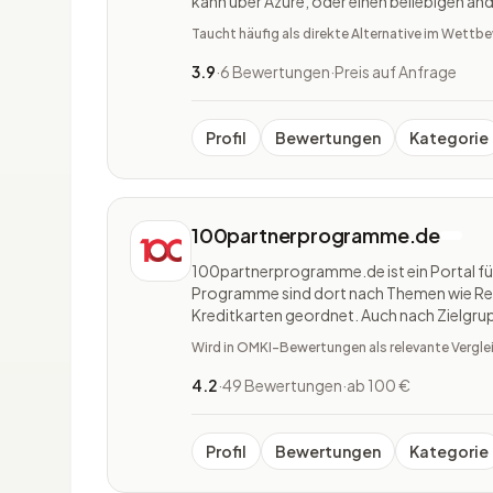
kann über Azure, oder einen beliebigen a
Dadurch können statische Objekte zwisch
Taucht häufig als direkte Alternative im Wett
über Azure Blob Storage, eine Web
3.9
·
6 Bewertungen
·
Preis auf Anfrage
Profil
Bewertungen
Kategorie
100partnerprogramme.de
100partnerprogramme.de ist ein Portal f
Programme sind dort nach Themen wie Reis
Kreditkarten geordnet. Auch nach Zielgr
auswählen. Das Portal stellt prominent die
Wird in OMKI-Bewertungen als relevante Vergle
Sale heraus. Zu den einzelnen Pr
4.2
·
49 Bewertungen
·
ab 100 €
Profil
Bewertungen
Kategorie