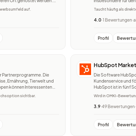
nderen Ort gehostet werden.
insbesondere für den 
engespeichert werden, die
Komponenten. Microso
bewerbsumfeld auf.
Taucht häufig als direk
Neukundengewinnung
4.0
·
1 Bewertungen
·
a
Profil
Bewertu
HubSpot Market
ür Partnerprogramme. Die
Die Software HubSpot
e, Ernährung, Tierwelt und
Kundenservice und f
uppen können Interessenten
HubSpot ist in fünf 
 Provision pro Lead oder pro
HubSpot Sales Hub, 
ichsoption sichtbar.
Wird in OMKI-Bewertunge
HubSpot Operations 
3.9
·
49 Bewertungen
·
Profil
Bewertu