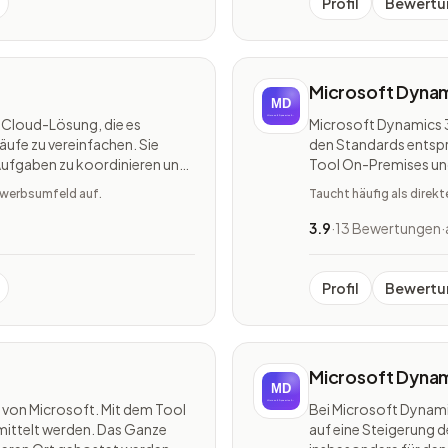
Profil
Bewertu
Microsoft Dynam
e Cloud-Lösung, die es
Microsoft Dynamics 3
äufe zu vereinfachen. Sie
den Standards entsp
 Aufgaben zu koordinieren und
Tool On-Premises und 
eint Datenbanken, Workflow-
erweiterbar und kann 
bewerbsumfeld auf.
Taucht häufig als direk
und abteilungsübergr
3.9
·
13 Bewertungen
·
Profil
Bewertu
Microsoft Dynam
 von Microsoft. Mit dem Tool
Bei Microsoft Dynamic
mittelt werden. Das Ganze
auf eine Steigerung 