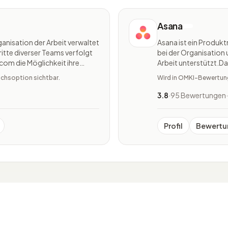
Asana
nisation der Arbeit verwaltet
Asana ist ein Produ
ritte diverser Teams verfolgt
bei der Organisation
om die Möglichkeit ihre
Arbeit unterstützt.Da
ment-Software aufzustellen.
wodurch alle Projekt
ichsoption sichtbar.
Wird in OMKI-Bewertunge
Asana ist vielfältig ei
3.8
·
95 Bewertungen
·
Profil
Bewertu