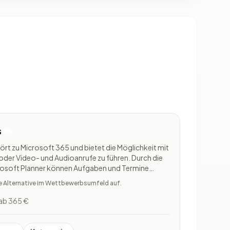
s
rt zu Microsoft 365 und bietet die Möglichkeit mit
oder Video- und Audioanrufe zu führen. Durch die
rosoft Planner können Aufgaben und Termine
se können daraufhin Personen zugeordnet und mit
te Alternative im Wettbewerbsumfeld auf.
n. Die Nu
ab 365 €