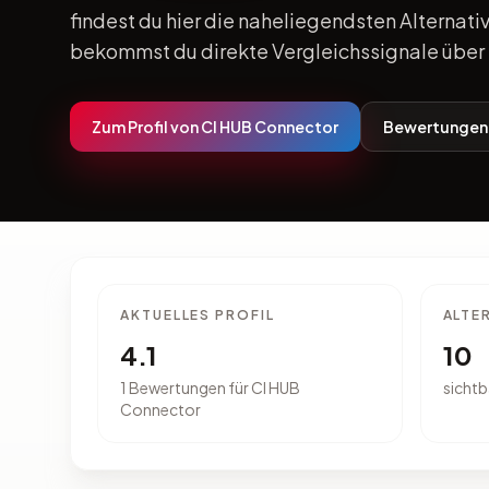
findest du hier die naheliegendsten Alternativ
bekommst du direkte Vergleichssignale über 
Zum Profil von CI HUB Connector
Bewertungen 
AKTUELLES PROFIL
ALTE
4.1
10
1 Bewertungen für CI HUB
sichtb
Connector