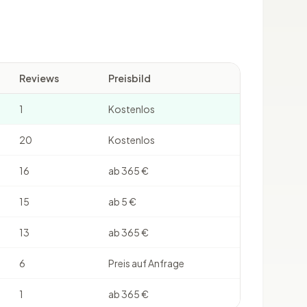
Reviews
Preisbild
1
Kostenlos
20
Kostenlos
16
ab 365 €
15
ab 5 €
13
ab 365 €
6
Preis auf Anfrage
1
ab 365 €