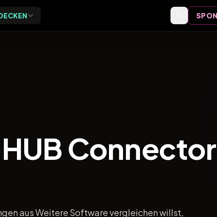
DECKEN
SPON
Exclusive
Events
ive Vor-Ort-Events für
Event-Bewertungen,
eider
Formate und Einordnung
Speaker
Speaker-Profile und Archiv
I HUB Connector
Videos
Vorträge, Tutorials und Archiv
en aus Weitere Software vergleichen willst,