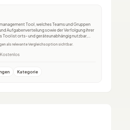
ktmanagement Tool, welches Teams und Gruppen
 und Aufgabenverteilung sowie der Verfolgung ihrer
s Tool ist orts- und geräteunabhängig nutzbar,
management-Abläufe jederzeit abrufbar sind.
n als relevante Vergleichsoption sichtbar.
nsetzbar,
Kostenlos
ngen
Kategorie