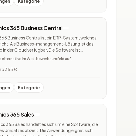
ngen
Kategorie
ics 365 Business Central
65 Business Central ist ein ERP-System, welches
richt. Als Business-management-Lösung ist das
in der Cloud verfügbar. Die Software ist
so optimal in die Betriebsabläufe integriert werden
te Alternative im Wettbewerbsumfeld auf.
eifend verne
ab 365 €
ngen
Kategorie
ics 365 Sales
s 365 Sales handelt es sich um eine Software, die
des Umsatzes abzielt. Die Anwendung eignet sich