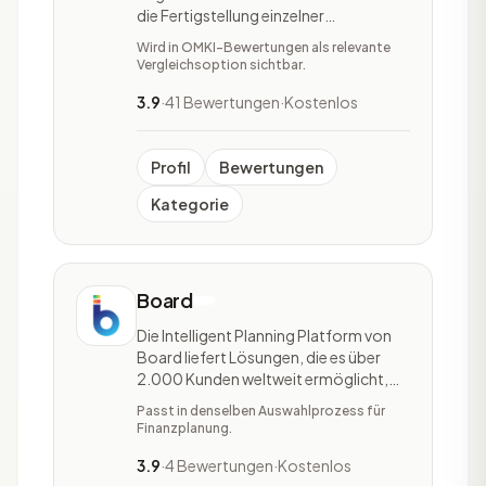
die Fertigstellung einzelner
Arbeitsschritte diverser Teams
Wird in OMKI-Bewertungen als relevante
verfolgt werden. Unternehmen haben
Vergleichsoption sichtbar.
mit monday.com die Möglichkeit ihre
eigenen Anwendungen und
3.9
·
41 Bewertungen
·
Kostenlos
Arbeitsmanagement-Software
aufzustellen. Monday.com ist eine
Cloud-basi
Profil
Bewertungen
Kategorie
Board
Die Intelligent Planning Platform von
Board liefert Lösungen, die es über
2.000 Kunden weltweit ermöglicht,
fundierte Erkenntnisse und
Passt in denselben Auswahlprozess für
verbesserte Ergebnisse durch
Finanzplanung.
intelligentere Planung zu erzielen.
Damit unterstützt Board Unternehmen
3.9
·
4 Bewertungen
·
Kostenlos