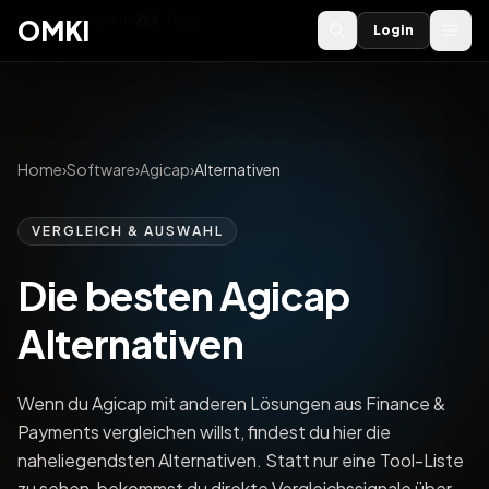
OMKI 2027
noch
223
Tage
→
OMKI
Login
Home
›
Software
›
Agicap
›
Alternativen
VERGLEICH & AUSWAHL
Die besten Agicap
Alternativen
Wenn du Agicap mit anderen Lösungen aus Finance &
Payments vergleichen willst, findest du hier die
naheliegendsten Alternativen. Statt nur eine Tool-Liste
zu sehen, bekommst du direkte Vergleichssignale über