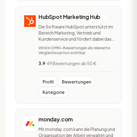
HubSpot Marketing Hub
Die Software HubSpot unterstützt im
Bereich Marketing, Vertrieb und
Kundenservice und fördert dabei das
Wachstum eines Unternehmens.
Wird in OMKI-Bewertungen als relevante
HubSpot ist in fünf Softwares
Vergleichsoption sichtbar.
unterteilt: HubSpot Marketing Hub,
HubSpot Sales Hub, HubSpot Service
3.9
·
49 Bewertungen
·
ab 50 €
Hub, HubSpot CMS Hub und HubSpot
Operations Hub. Bei der Marketing
Profil
Bewertungen
Kategorie
monday.com
Mit monday.com kann die Planung und
Organisation der Arbeit verwaltet und