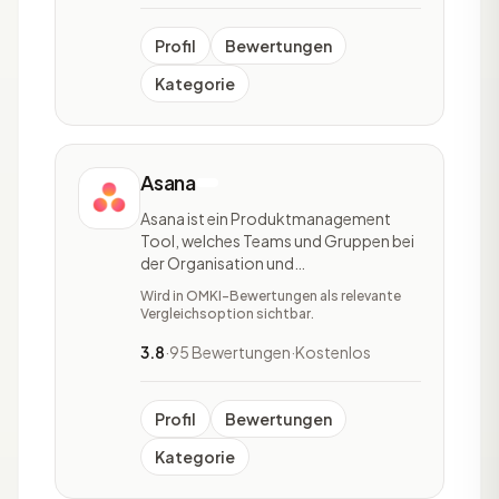
dabei, die richtigen
Geschäftsentscheidungen zu treffen.
Daten a
Profil
Bewertungen
Kategorie
Asana
Asana ist ein Produktmanagement
Tool, welches Teams und Gruppen bei
der Organisation und
Aufgabenverteilung sowie der
Wird in OMKI-Bewertungen als relevante
Verfolgung ihrer Arbeit
Vergleichsoption sichtbar.
unterstützt.Das Tool ist orts- und
geräteunabhängig nutzbar, wodurch
3.8
·
95 Bewertungen
·
Kostenlos
alle Projektmanagement-Abläufe
jederzeit abrufbar sind. Asana ist
vielfältig einsetzbar,
Profil
Bewertungen
Kategorie