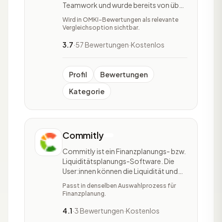
Teamwork und wurde bereits von über
40.000 Teams eingesetzt. Die
Wird in OMKI-Bewertungen als relevante
kommerzielle Wiki-Software, die vom
Vergleichsoption sichtbar.
australischen Unternehmen Atlassian
entwickelt und als Enterprise Wiki
3.7
·
57 Bewertungen
·
Kostenlos
hauptsächlich für die Dokumentation
und Kommunikation
Profil
Bewertungen
Kategorie
Commitly
Commitly ist ein Finanzplanungs- bzw.
Liquiditätsplanungs-Software. Die
User:innen können die Liquidität und
Cashflows ihres Unternehmens
Passt in denselben Auswahlprozess für
überwachen und planen. Der
Finanzplanung.
Hauptfokus der Software liegt auf der
Überwachung und Erstellung von
4.1
·
3 Bewertungen
·
Kostenlos
Forecasts. Weitere Features des Tools