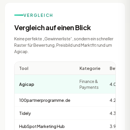
VERGLEICH
Vergleich auf einen Blick
Keine perfekte „Gewinnerliste“, sondern ein schneller
Raster für Bewertung, Preisbild und Marktfit rund um
Agicap.
Tool
Kategorie
Bewertu
Finance &
Agicap
4.0
Payments
100partnerprogramme.de
4.2
Tidely
4.3
HubSpot Marketing Hub
3.9