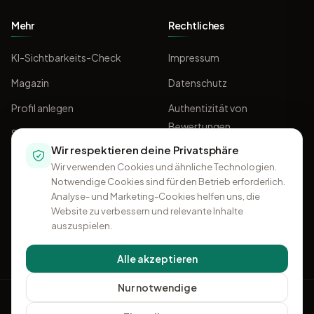
Mehr
Rechtliches
KI-Sichtbarkeits-Check
Impressum
Magazin
Datenschutz
Profil anlegen
Authentizität von
Bewertungen
Sponsoring
Wir respektieren deine Privatsphäre
AGB
Wir verwenden Cookies und ähnliche Technologien.
Notwendige Cookies sind für den Betrieb erforderlich.
Analyse- und Marketing-Cookies helfen uns, die
Website zu verbessern und relevante Inhalte
auszuspielen.
Alle akzeptieren
Nur notwendige
OMKI