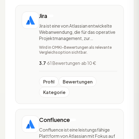
Jira
Jira ist eine von Atlassian entwickelte
Webanwendung, die für das operative
Projektmanagement, zur
Fehlerverwaltung und
Wird in OMKI-Bewertungen als relevante
Problembehandlung genutzt wird. Das
Vergleichsoption sichtbar.
Tool wird aktuell zum einen in der
Softwareentwicklung und zum
3.7
·
61 Bewertungen
·
ab 10 €
anderen auch in nichttechnischen
Bereichen angewendet. Jira ist durch
die Vielzah
Profil
Bewertungen
Kategorie
Confluence
Confluence ist eine leistungsfähige
Plattform von Atlassian mit Fokus auf