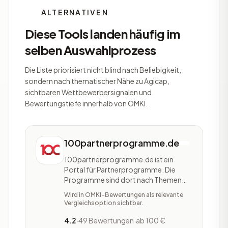
ALTERNATIVEN
Diese Tools landen häufig im
selben Auswahlprozess
Die Liste priorisiert nicht blind nach Beliebigkeit,
sondern nach thematischer Nähe zu Agicap,
sichtbaren Wettbewerbersignalen und
Bewertungstiefe innerhalb von OMKI.
100partnerprogramme.de
100partnerprogramme.de ist ein
Portal für Partnerprogramme. Die
Programme sind dort nach Themen
wie Reise, Ernährung, Tierwelt und
Wird in OMKI-Bewertungen als relevante
Kreditkarten geordnet. Auch nach
Vergleichsoption sichtbar.
Zielgruppen können Interessenten
auswählen. Das Portal stellt prominent
4.2
·
49 Bewertungen
·
ab 100 €