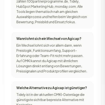
zählen 100partnerprogramme.de, Tidely,
HubSpot Marketing Hub, monday.com. Alle
Tools liegen thematisch nah am gleichen
Auswahlprozess und helfen beim Vergleich von
Bewertung, Preisbild und Einsatzfokus.
Wann lohnt sich ein Wechsel von Agicap?
Ein Wechsel lohnt sich vor allem dann, wenn
Preislogik, Funktionsumfang, Support-
Erfahrung oder Team-Fit nicht mehr passen.
Auf OMKI kannst du Agicap mit ähnlichen
Lösungen direkt entlang von Bewertungen,
Preissignalen und Produktprofilen vergleichen.
Welche Alternative zu Agicap ist günstiger?
Tidely ist in der aktuellen OMKI-Datenlage die
günstigste sichtbar bepreiste Alternative mit
Kostenlos.