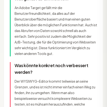
An Adobe Target gefällt mir die
Benutzerfreundlichkeit, da alles auf der
Benutzeroberfläche basiert und man einen guten
Überblick über die möglichen Funktionen hat. Auch ist
das Abrufen von Daten sowohl schnell als auch
einfach. Sehr positiv ist zudem die Möglichkeit der
A/B-Testung, die für die Optimierung von Webseiten
sehr wichtig ist. Diese funktioniert im Vergleich zu
vielen anderen Tools gut.
Was könnte konkret noch verbessert
werden?
Der WYSIWYG-Editor kommt teilweise an seine
Grenzen, und es ist nicht immer einfach einen Weg zu
finden, ihn zu umgehen. Wenn man also
beispielsweise versucht komplexere Webseiten zu
testen, ist es mühsam herauszufinden, welche