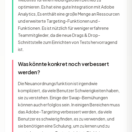
optimieren. Es hat eine gute Integration mit Adobe
Analytics, Es enthält eine große Menge an Ressourcen
und erweiterte Targeting-Funktionen und -
Funktionen. Es ist nützlich für weniger erfahrene
Teammitglieder, da die neue Drags & Drop-
Schnittstelle zum Einrichten von Tests hervorragend
ist.
Was könnte konkret noch verbessert
werden?
Die Neuanordnungsfunktion ist irgendwie
kompliziert, da viele Benutzer Schwierigkeiten haben,
sie zu verstehen. Einige der Swap-Bemühungen
können auch erfolglos sein. In einigen Bereichen muss
das Adobe-Targeting verbessert werden, da viele
Benutzer es schwierig finden, es zu verwenden, und
sie benötigen eine Schulung, um zu lernen und zu