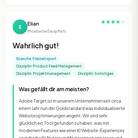
Elian
E
Mitarbeiter
Swapfiets
Wahrlich gut!
Branche: Freizeitsport
Disziplin: Product Feed Management
Disziplin: Projektmanagement
Disziplin: Sonstiges
Was gefällt dir am meisten?
Adobe Target ist in unserem Unternehmen seit circa
einem Jahr nun der Goldstandard was individualisierte
Websiteoptimierungen angeht. Wir sind sehr
glücklich ein Tool gefunden zu haben, was mit
modernen Features wie einer KI Website-Experiences
an individuelle Nutzer und Nutzerinnen anpassen und