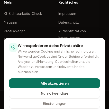
Mehr
Rechtliches
KI-Sichtbarkeits-Check
Impressum
Magazin
Datenschutz
Profil anlegen
Authentizität von
Bewertungen
Sponsoring
Wir respektieren deine Privatsphäre
AGB
Wir verwenden Cookies und ähnliche Technologien.
Notwendige Cookies sind für den Betrieb erforderlich.
Analyse- und Marketing-Cookies helfen uns, die
Website zu verbessern und relevante Inhalte
auszuspielen.
Alle akzeptieren
Nur notwendige
OMKI
Einstellungen
+49 541 96 32 50 96
·
Kontakt
Ein Projekt von
Think11