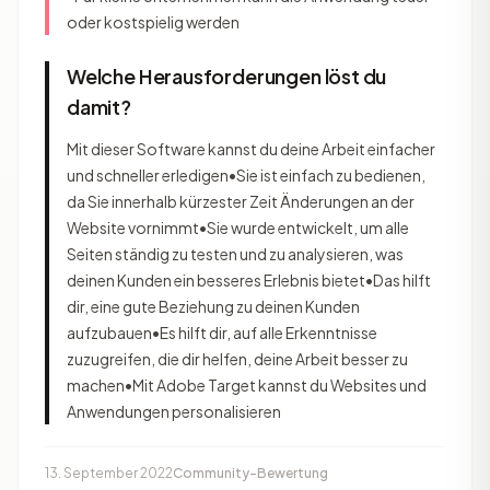
oder kostspielig werden
Welche Herausforderungen löst du
damit?
Mit dieser Software kannst du deine Arbeit einfacher
und schneller erledigen•Sie ist einfach zu bedienen,
da Sie innerhalb kürzester Zeit Änderungen an der
Website vornimmt•Sie wurde entwickelt, um alle
Seiten ständig zu testen und zu analysieren, was
deinen Kunden ein besseres Erlebnis bietet•Das hilft
dir, eine gute Beziehung zu deinen Kunden
aufzubauen•Es hilft dir, auf alle Erkenntnisse
zuzugreifen, die dir helfen, deine Arbeit besser zu
machen•Mit Adobe Target kannst du Websites und
Anwendungen personalisieren
13. September 2022
Community-Bewertung