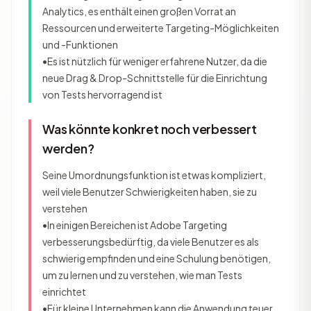
Analytics, es enthält einen großen Vorrat an
Ressourcen und erweiterte Targeting-Möglichkeiten
und -Funktionen
•Es ist nützlich für weniger erfahrene Nutzer, da die
neue Drag & Drop-Schnittstelle für die Einrichtung
von Tests hervorragend ist
Was könnte konkret noch verbessert
werden?
Seine Umordnungsfunktion ist etwas kompliziert,
weil viele Benutzer Schwierigkeiten haben, sie zu
verstehen
•In einigen Bereichen ist Adobe Targeting
verbesserungsbedürftig, da viele Benutzer es als
schwierig empfinden und eine Schulung benötigen,
um zu lernen und zu verstehen, wie man Tests
einrichtet
•Für kleine Unternehmen kann die Anwendung teuer