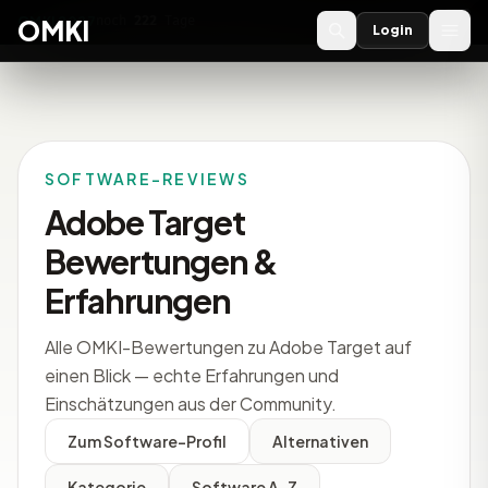
OMKI 2027
noch
222
Tage
→
OMKI
Login
SOFTWARE-REVIEWS
Adobe Target
Bewertungen &
Erfahrungen
Alle OMKI-Bewertungen zu Adobe Target auf
einen Blick — echte Erfahrungen und
Einschätzungen aus der Community.
Zum Software-Profil
Alternativen
Kategorie
Software A-Z