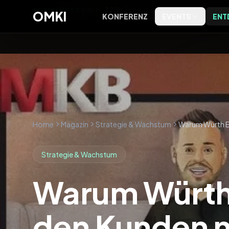
OMKI 2027
·
noch
223
Tage
·
Bielefeld
·
Early Bird €49
OMKI
KONFERENZ
EVENTS
ENT
OMKI on Screen
Software
OMKI 
Kostenlose Live-Streams zu
Tools, Bewertungen und
Exklus
Marketing & KI
Kategorien
Entsch
OMKI on Tour
Agenturen
Kostenlose Marketing- & KI-
Agenturprofile nach Leistung
Abende vor Ort
und Ort
Home
Magazin
Strategie & Wachstum
Magazin
Strategie & Wachstum
Editorial, Trends und
Einordnung
Warum Würth 
Podcast
Das OMKI Podcast-Archiv
den Kunden n