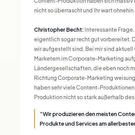
Content-Produktion haben sich massiv in
nicht so überrascht und Ihr wart ohnehin
Christopher Becht:
Interessante Frage.
eigentlich sogar recht gut vorbereitet. Da
wir aufgestellt sind. Bei mir sind aktuel
Marketern im Corporate-Marketing aufg
Ländergesellschaften, die eben noch ma
Richtung Corporate-Marketing weisungsb
haben sehr viele Content-Produktionen 
Produktion nicht so stark außerhalb de
“Wir produzieren den meisten Conten
Produkte und Services am allerbeste