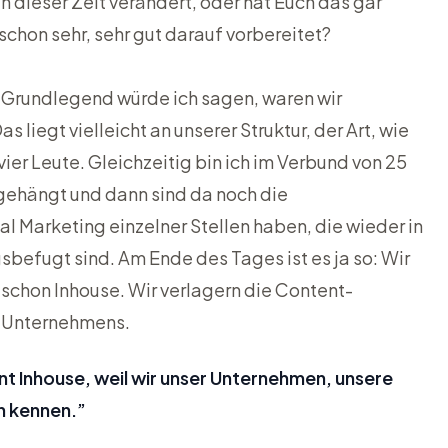
 dieser Zeit verändert, oder hat Euch das gar
 schon sehr, sehr gut darauf vorbereitet?
 Grundlegend würde ich sagen, waren wir
s liegt vielleicht an unserer Struktur, der Art, wie
l vier Leute. Gleichzeitig bin ich im Verbund von 25
ehängt und dann sind da noch die
l Marketing einzelner Stellen haben, die wieder in
efugt sind. Am Ende des Tages ist es ja so: Wir
schon Inhouse. Wir verlagern die Content-
s Unternehmens.
t Inhouse, weil wir unser Unternehmen, unsere
n kennen.”