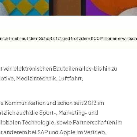
icht mehr auf dem Schoß sitzt und trotzdem 800 Millionen erwirtsch
 von elektronischen Bauteilen alles, bis hin zu
ive, Medizintechnik, Luftfahrt,
ale Kommunikation und schon seit 2013 im
tzlich auch die Sport-, Marketing- und
globalen Technologie, sowie Partnerschaften im
r anderem bei SAP und Apple im Vertrieb.