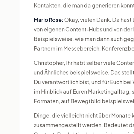
Kontakten, die man da generieren konn
Mario Rose:
Okay, vielen Dank. Da hast 
von eigenen Content-Hubs und von der 
Beispielsweise, wie man dann auch geg
Partnern im Messebereich, Konferenzber
Christopher, Ihr habt selber viele Cont
und Ähnliches beispielsweise. Das stell
Du verantwortlich bist, und für Euch be
im Hinblick auf Euren Marketingalltag, 
Formaten, auf Bewegtbild beispielswei
Dinge, die vielleicht nicht über Monate
zusammengestellt werden. Bedeutet da