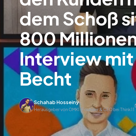
dem Schoß si
800 Millionen
Interview mit
Becht
Schahab Hosseiny
Herausgeber von OMKI · Founder & CEO bei Think11