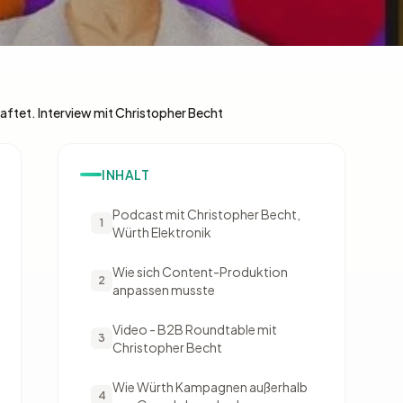
aftet. Interview mit Christopher Becht
INHALT
Podcast mit Christopher Becht,
1
Würth Elektronik
Wie sich Content-Produktion
2
anpassen musste
Video - B2B Roundtable mit
3
Christopher Becht
Wie Würth Kampagnen außerhalb
4