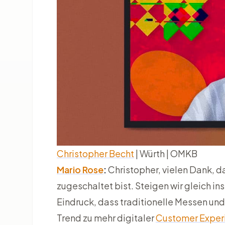
Christopher Becht
| Würth | OMKB
Mario Rose
:
Christopher, vielen Dank, 
zugeschaltet bist. Steigen wir gleich in
Eindruck, dass traditionelle Messen u
Trend zu mehr digitaler
Customer Exper