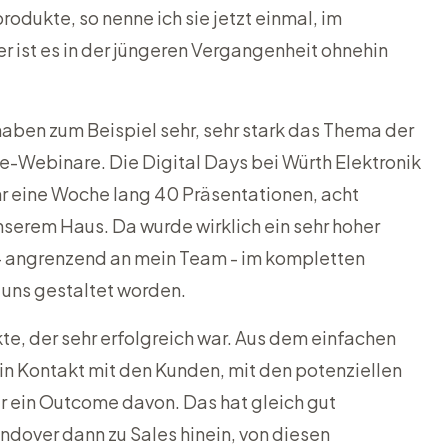
odukte, so nenne ich sie jetzt einmal, im
 ist es in der jüngeren Vergangenheit ohnehin
 haben zum Beispiel sehr, sehr stark das Thema der
se-Webinare. Die
Digital Days
bei Würth Elektronik
hr eine Woche lang 40 Präsentationen, acht
nserem Haus. Da wurde wirklich ein sehr hoher
- angrenzend an mein Team - im kompletten
uns gestaltet worden.
te, der sehr erfolgreich war. Aus dem einfachen
in Kontakt mit den Kunden, mit den potenziellen
 ein Outcome davon. Das hat gleich gut
ndover dann zu Sales hinein, von diesen