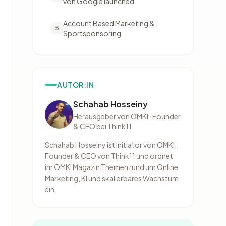
von Google launched
Account Based Marketing &
5
Sportsponsoring
AUTOR:IN
Schahab Hosseiny
Herausgeber von OMKI · Founder
& CEO bei Think11
Schahab Hosseiny ist Initiator von OMKI,
Founder & CEO von Think11 und ordnet
im OMKI Magazin Themen rund um Online
Marketing, KI und skalierbares Wachstum
ein.