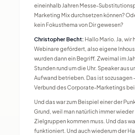
eineinhalb Jahren Messe-Substitutionspr
Marketing Mix durchsetzen können? Oder
kein Fokusthema von Dir gewesen?
Christopher Becht:
Hallo Mario. Ja, wir
Webinare gefördert, also eigene Inhou
wurden dann ein Begriff. Zweimal im Ja
Stunden rund um die Uhr. Speaker aus u
Aufwand betrieben. Das ist sozusagen 
Verbund des Corporate-Marketings bei 
Und das war zum Beispiel einer der Punk
Grund, weil man natürlich immer wieder 
Zielgruppen kommen muss. Und das war
funktioniert. Und auch wiederum der Ha