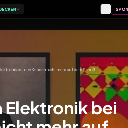
DECKEN
SPON
Exclusive
Events
ive Vor-Ort-Events für
Event-Bewertungen,
eider
Formate und Einordnung
Speaker
Speaker-Profile und Archiv
Warum Würth Elektronik bei den Kunden nicht mehr auf dem Schoß sitzt und trotzdem 800 Millionen erwirtschaftet. Interview mit Christopher Becht
Videos
Vorträge, Tutorials und Archiv
Elektronik bei
icht mehr auf