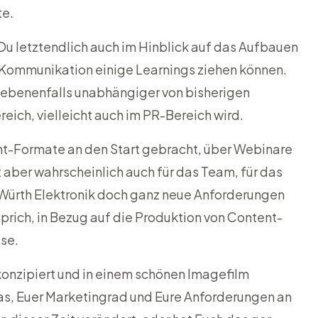
te.
Du letztendlich auch im Hinblick auf das Aufbauen
Kommunikation einige Learnings ziehen können.
ebenenfalls unabhängiger von bisherigen
eich, vielleicht auch im PR-Bereich wird.
ent-Formate an den Start gebracht, über Webinare
t aber wahrscheinlich auch für das Team, für das
i Würth Elektronik doch ganz neue Anforderungen
sprich, in Bezug auf die Produktion von Content-
se.
 konzipiert und in einem schönen Imagefilm
s, Euer Marketingrad und Eure Anforderungen an