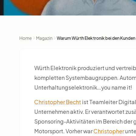
Home
Magazin
Warum Würth Elektronik bei den Kunden n
Würth Elektronik produziert und vertreibt
kompletten Systembaugruppen. Automot
Unterhaltungselektronik…you name it!
Christopher Becht
ist Teamleiter Digit
Unternehmen aktiv. Er verantwortet zusä
Sponsoring-Aktivitäten im Bereich der 
Motorsport. Vorher war
Christopher
unte