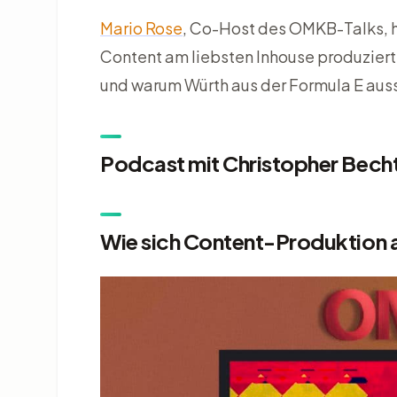
Mario Rose
, Co-Host des OMKB-Talks, h
Content am liebsten Inhouse produzier
und warum Würth aus der Formula E auss
Podcast mit Christopher Becht
Wie sich Content-Produktion 