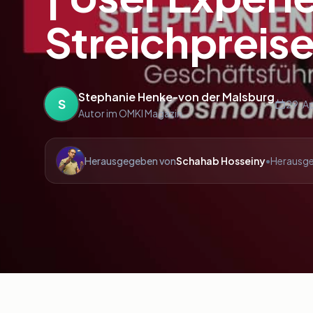
Streichpreis
Stephanie Henke-von der Malsburg
S
29. Ap
Autor im OMKI Magazin
Herausgegeben von
Schahab Hosseiny
•
Herausge