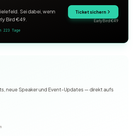
ielefeld. Sei dabei, wenn
Ticket sichern
rly Bird €49.
Early Bird €49
h 223 Tage
ghts, neue Speaker und Event-Updates — direkt aufs
m