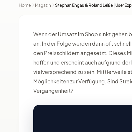
Home
Magazin
Stephan Engau & Roland Leiße | User Exp
Wenn der Umsatz im Shop sinkt gehen be
an. In der Folge werden dann oft schnel
den Preisschildern angesetzt. Dieses Mi
hoffen und erscheint auch aufgrund der
vielversprechend zu sein. Mittlerweile 
Möglichkeiten zur Verfügung. Sind Streic
Vergangenheit?