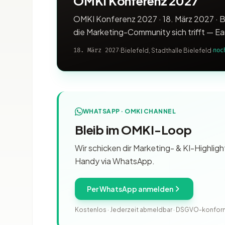
OMKI Konferenz 2027
OMKI Konferenz 2027 · 18. März 2027 · B
die Marketing-Community sich trifft — Ea
18. März 2027
·
Bielefeld, Stadthalle Bielefeld
·
noc
WHATSAPP · OMKI CHANNEL
Bleib im OMKI-Loop
Wir schicken dir Marketing- & KI-Highli
Handy via WhatsApp.
Per WhatsApp anmelden
Kostenlos · Jederzeit abmeldbar · DSGVO-konfor