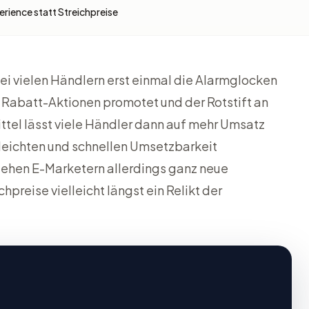
erience statt Streichpreise
i vielen Händlern erst einmal die Alarmglocken
l Rabatt-Aktionen promotet und der Rotstift an
ttel lässt viele Händler dann auf mehr Umsatz
 leichten und schnellen Umsetzbarkeit
stehen E-Marketern allerdings ganz neue
hpreise vielleicht längst ein Relikt der