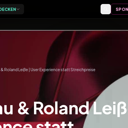
DECKEN
SPON
Exclusive
Events
ive Vor-Ort-Events für
Event-Bewertungen,
eider
Formate und Einordnung
Speaker
Speaker-Profile und Archiv
 Roland Leiße | User Experience statt Streichpreise
Videos
Vorträge, Tutorials und Archiv
u & Roland Lei
ence statt