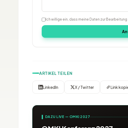
Ich willige ein, dass meine Daten zur Bearbeitun
An
ARTIKEL TEILEN
LinkedIn
X / Twitter
Link kopi
▌ DAZU LIVE — OMKI 2027