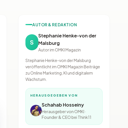
AUTOR & REDAKTION
Stephanie Henke-von der
S
Malsburg
Autor im OMKI Magazin
Stephanie Henke-von der Malsburg
veröffentlicht im OMKI Magazin Beiträge
zu Online Marketing, KI und digitalem
Wachstum.
HERAUSGEGEBEN VON
Schahab Hosseiny
Herausgeber von OMKI ·
Founder & CEO bei Think11