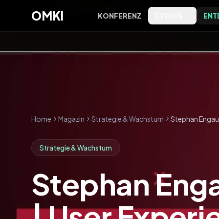
OMKI 2027
·
noch
223
Tage
·
Bielefeld
·
Early Bird €49
OMKI
KONFERENZ
EVENTS
ENT
OMKI on Screen
Software
OMKI 
Kostenlose Live-Streams zu
Tools, Bewertungen und
Exklus
Marketing & KI
Kategorien
Entsch
OMKI on Tour
Agenturen
Kostenlose Marketing- & KI-
Agenturprofile nach Leistung
Abende vor Ort
und Ort
Home
Magazin
Strategie & Wachstum
Stephan Engau &
Magazin
Strategie & Wachstum
Editorial, Trends und
Einordnung
Stephan Enga
Podcast
Das OMKI Podcast-Archiv
| User Experi