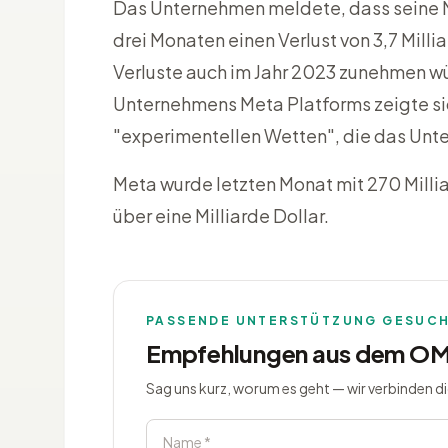
Das Unternehmen meldete, dass seine Me
drei Monaten einen Verlust von 3,7 Mill
Verluste auch im Jahr 2023 zunehmen w
Unternehmens Meta Platforms zeigte sic
"experimentellen Wetten", die das Unt
Meta wurde letzten Monat mit 270 Millia
über eine Milliarde Dollar.
PASSENDE UNTERSTÜTZUNG GESUC
Empfehlungen aus dem O
Sag uns kurz, worum es geht — wir verbinden d