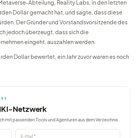
taverse-Abteilung, Reality Labs, in den letzten
iarden Dollar gemacht hat, und sagte, dass diese
ürden. Der Gründer und Vorstandsvorsitzende des
h jedoch überzeugt, dass sich die
ernehmen eingeht, auszahlen werden.
rden Dollar bewertet, ein Jahr zuvor waren es noch
HT?
MKI-Netzwerk
ich mit passenden Tools und Agenturen aus dem Verzeichnis.