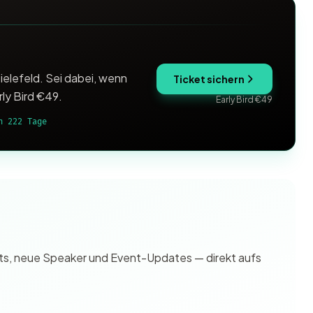
ielefeld. Sei dabei, wenn
Ticket sichern
rly Bird €49.
Early Bird €49
h 222 Tage
ghts, neue Speaker und Event-Updates — direkt aufs