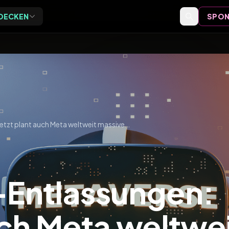
DECKEN
SPON
Exclusive
Events
ive Vor-Ort-Events für
Event-Bewertungen,
eider
Formate und Einordnung
Speaker
Speaker-Profile und Archiv
Nach Twitter-Entlassungen: Jetzt plant auch Meta weltweit massiven Stellenabbau
Videos
Vorträge, Tutorials und Archiv
-Entlassungen:
uch Meta weltwe