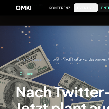
OMKI 2027
·
noch
222
Tage
·
Bielefeld
·
Early Bird €49
OMKI
KONFERENZ
EVENTS
ENT
OMKI on Screen
Software
OMKI 
Kostenlose Live-Streams zu
Tools, Bewertungen und
Exklus
Marketing & KI
Kategorien
Entsch
OMKI on Tour
Agenturen
Kostenlose Marketing- & KI-
Agenturprofile nach Leistung
Abende vor Ort
und Ort
Home
Magazin
Content
Magazin
Content
Editorial, Trends und
Einordnung
Nach Twitter
Podcast
Das OMKI Podcast-Archiv
Jetzt plant a