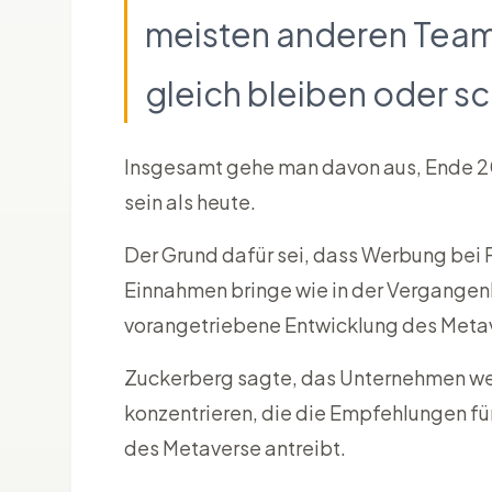
meisten anderen Team
gleich bleiben oder s
Insgesamt gehe man davon aus, Ende 20
sein als heute.
Der Grund dafür sei, dass Werbung bei
Einnahmen bringe wie in der Vergangenh
vorangetriebene Entwicklung des Metav
Zuckerberg sagte, das Unternehmen werd
konzentrieren, die die Empfehlungen fü
des Metaverse antreibt.