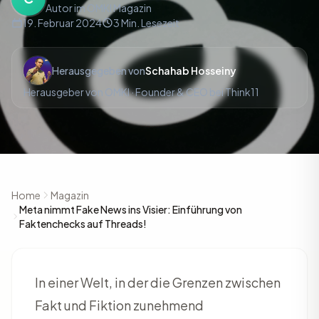
Autor im OMKI Magazin
19. Februar 2024
3 Min. Lesezeit
Herausgegeben von
Schahab Hosseiny
Herausgeber von OMKI · Founder & CEO bei Think11
Home
Magazin
Meta nimmt Fake News ins Visier: Einführung von
Faktenchecks auf Threads!
In einer Welt, in der die Grenzen zwischen
Fakt und Fiktion zunehmend