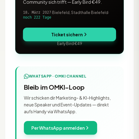
Community sich trifft — Early Bird €49.
18. März 2027
·
Bielefeld, Stadthalle Bielefeld
·
noch 222 Tage
Ticket sichern
Early Bird €49
WHATSAPP · OMKI CHANNEL
Bleib im OMKI-Loop
Wir schicken dir Marketing- & KI-Highlights,
neue Speaker und Event-Updates — direkt
aufs Handy via WhatsApp.
Per WhatsApp anmelden