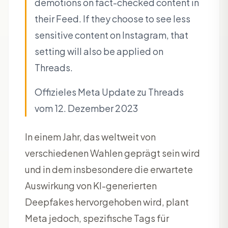
demotions on fact-checked content in
their Feed. If they choose to see less
sensitive content on Instagram, that
setting will also be applied on
Threads.
Offizieles Meta Update zu Threads
vom 12. Dezember 2023
In einem Jahr, das weltweit von
verschiedenen Wahlen geprägt sein wird
und in dem insbesondere die erwartete
Auswirkung von KI-generierten
Deepfakes hervorgehoben wird, plant
Meta jedoch, spezifische Tags für