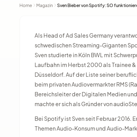
Home
Magazin
Sven Bieber von Spotify: SO funktionier
Als Head of Ad Sales Germany verantwo
schwedischen Streaming-Giganten Spo
Sven studierte in Köln BWL mit Schwerp
Laufbahn im Herbst 2000 als Trainee 
Düsseldorf. Auf der Liste seiner berufl
beim privaten Audiovermarkter RMS
(Ra
Bereichsleiter der Digitalen Medien und
machte er sich als Gründer von audioSt
Bei Spotify ist Sven seit Februar 2016. E
Themen Audio-Konsum und Audio-Marke