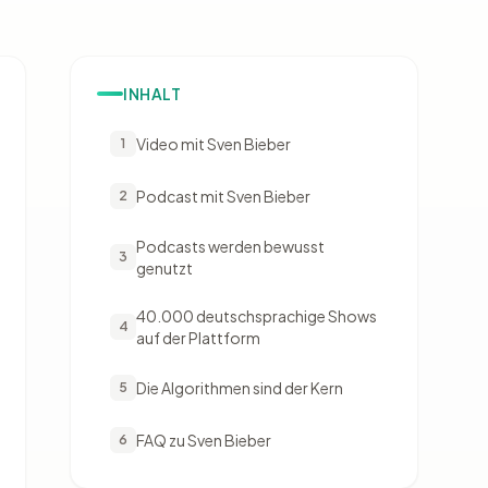
INHALT
Video mit Sven Bieber
1
Podcast mit Sven Bieber
2
Podcasts werden bewusst
3
genutzt
40.000 deutschsprachige Shows
4
auf der Plattform
Die Algorithmen sind der Kern
5
FAQ zu Sven Bieber
6