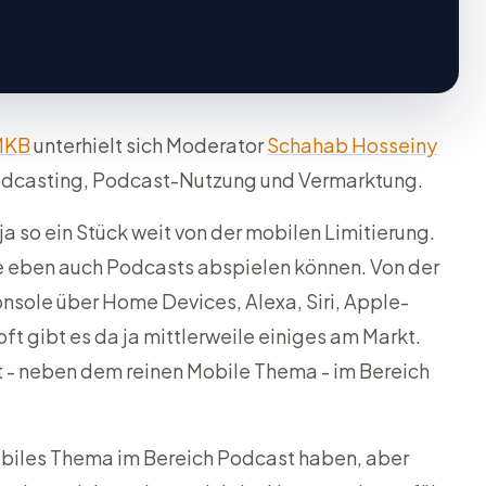
MKB
unterhielt sich Moderator
Schahab Hosseiny
dcasting, Podcast-Nutzung und Vermarktung.
ja so ein Stück weit von der mobilen Limitierung.
e eben auch Podcasts abspielen können. Von der
onsole über Home Devices, Alexa, Siri, Apple-
t gibt es da ja mittlerweile einiges am Markt.
t - neben dem reinen Mobile Thema - im Bereich
mobiles Thema im Bereich Podcast haben, aber