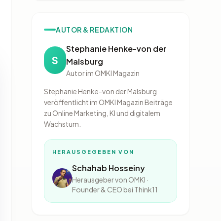
AUTOR & REDAKTION
Stephanie Henke-von der
S
Malsburg
Autor im OMKI Magazin
Stephanie Henke-von der Malsburg
veröffentlicht im OMKI Magazin Beiträge
zu Online Marketing, KI und digitalem
Wachstum.
HERAUSGEGEBEN VON
Schahab Hosseiny
Herausgeber von OMKI ·
Founder & CEO bei Think11