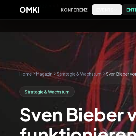
OMKI 2027
·
noch
221
Tage
·
Bielefeld
·
Early Bird €49
OMKI
KONFERENZ
EVENTS
ENT
OMKI on Screen
Software
OMKI 
Kostenlose Live-Streams zu
Tools, Bewertungen und
Exklus
Marketing & KI
Kategorien
Entsch
OMKI on Tour
Agenturen
Kostenlose Marketing- & KI-
Agenturprofile nach Leistung
Abende vor Ort
und Ort
Home
Magazin
Strategie & Wachstum
Sven Bieber von
Magazin
Strategie & Wachstum
Editorial, Trends und
Einordnung
Sven Bieber 
Podcast
Das OMKI Podcast-Archiv
funktioniere