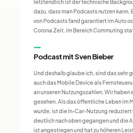
letztendlich ist der technische Backgro
dazu, dass man Podcasts nutzen kann. 
von Podcasts fand garantiert im Auto od
Corona Zeit, im Bereich Commuting stat
Podcast mit Sven Bieber
Und deshalb glaube ich, sind das sehr 
auch das Mobile Device als Fernsteuer
an unseren Nutzungszahlen. Wir haben e
gesehen. Als das öffentliche Leben im M
wurde, ist die In-Car-Nutzung reduzie
deutlich nach oben gegangen und die Ar
ist angestiegen und hat zu höheren Lei