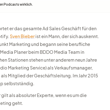
en Podcasts wirklich.
rtet er das gesamte Ad Sales Geschäft für den
tify.
Sven Bieber
ist ein Mann, der sich auskennt.
unkt Marketing und begann seine berufliche
& Media Planer beim BDDO Media Team in
ichen Stationen stehen unter anderem neun Jahre
dio Marketing Service) als Verkaufsmanager,
 als Mitglied der Geschäftsleitung. Im Jahr 2015
ep selbstständig.
r gilt als absoluter Experte, wenn es um die
ting geht.