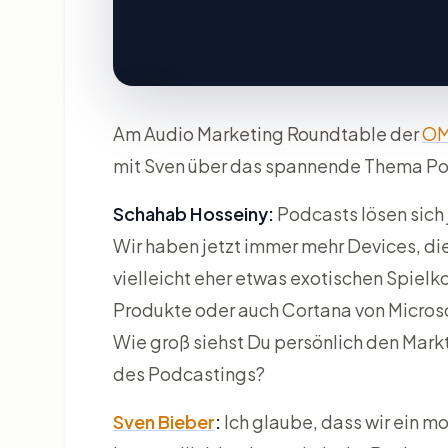
Am Audio Marketing Roundtable der
O
mit Sven über das spannende Thema Po
Schahab Hosseiny:
Podcasts lösen sich 
Wir haben jetzt immer mehr Devices, di
vielleicht eher etwas exotischen Spielk
Produkte oder auch Cortana von Microsof
Wie groß siehst Du persönlich den Mark
des Podcastings?
Sven Bieber
:
Ich glaube, dass wir ein 