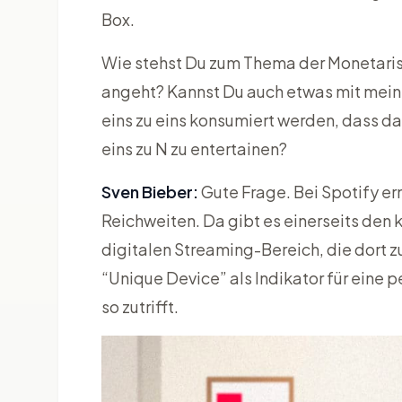
Box.
Wie stehst Du zum Thema der Monetaris
angeht? Kannst Du auch etwas mit mein
eins zu eins konsumiert werden, dass da
eins zu N zu entertainen?
Sven Bieber:
Gute Frage. Bei Spotify er
Reichweiten. Da gibt es einerseits den 
digitalen Streaming-Bereich, die dort
“Unique Device” als Indikator für eine 
so zutrifft.