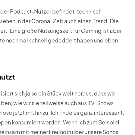
ch der Podcast-Nutzer befindet, technisch
ehen in der Corona-Zeit auch einen Trend. Die
eit. Eine große Nutzungszeit für Gaming ist aber
ute nochmal schnell gedaddelt haben und eben
utzt
isiert sich ja so ein Stück weit heraus, dass wir
ben, wie wir sie teilweise auch aus TV-Shows
e jetzt mit hinzu. Ich finde es ganz interessant,
ppen konsumiert werden. Wenn ich zum Beispiel
emeinsam mit meiner Freundin über unsere Sonos