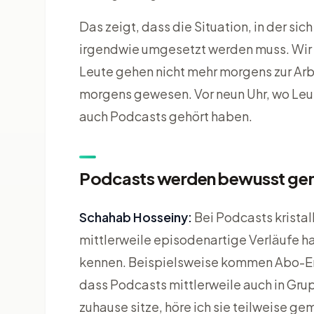
Das zeigt, dass die Situation, in der si
irgendwie umgesetzt werden muss. Wir s
Leute gehen nicht mehr morgens zur Arb
morgens gewesen. Vor neun Uhr, wo Le
auch Podcasts gehört haben.
Podcasts werden bewusst gen
Schahab Hosseiny:
Bei Podcasts kristall
mittlerweile episodenartige Verläufe ha
kennen. Beispielsweise kommen Abo-Erlös
dass Podcasts mittlerweile auch in Gru
zuhause sitze, höre ich sie teilweise g