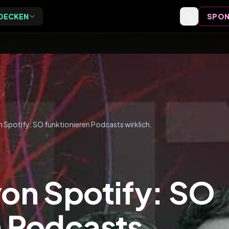
DECKEN
SPON
Exclusive
Events
ive Vor-Ort-Events für
Event-Bewertungen,
eider
Formate und Einordnung
Speaker
Speaker-Profile und Archiv
 Spotify: SO funktionieren Podcasts wirklich.
Videos
Vorträge, Tutorials und Archiv
von Spotify: SO
n Podcasts