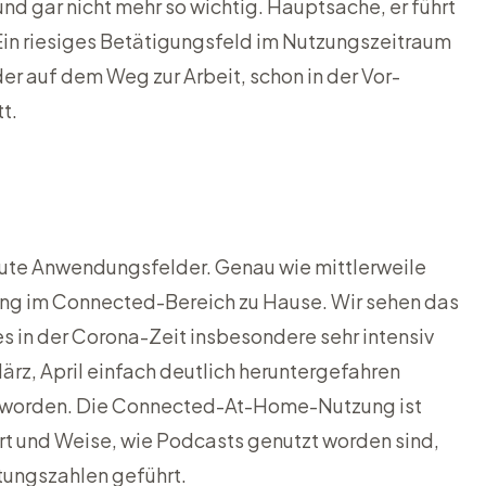
und gar nicht mehr so wichtig. Hauptsache, er führt
Ein riesiges Betätigungsfeld im Nutzungszeitraum
er auf dem Weg zur Arbeit, schon in der Vor-
t.
gute Anwendungsfelder. Genau wie mittlerweile
ung im Connected-Bereich zu Hause. Wir sehen das
s in der Corona-Zeit insbesondere sehr intensiv
ärz, April einfach deutlich heruntergefahren
rt worden. Die Connected-At-Home-Nutzung ist
t und Weise, wie Podcasts genutzt worden sind,
stungszahlen geführt.