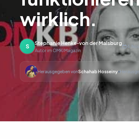
wirklich.
Stephanie Henke-von der Malsburg
S
4. N
Autor im OMKI Magazin
Herausgegeben von
Schahab Hosseiny
•
Herausge